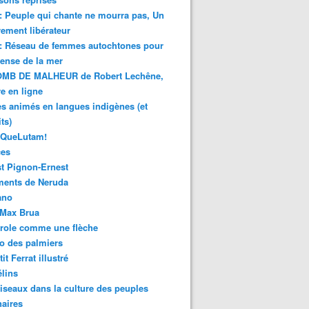
 : Peuple qui chante ne mourra pas, Un
ment libérateur
 : Réseau de femmes autochtones pour
fense de la mer
MB DE MALHEUR de Robert Lechêne,
re en ligne
s animés en langues indigènes (et
ts)
sQueLutam!
ces
t Pignon-Ernest
ments de Neruda
ano
-Max Brua
role comme une flèche
o des palmiers
it Ferrat illustré
élins
iseaux dans la culture des peuples
naires