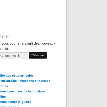
ETTER
-vous pour être averti des nouveaux
publiés.
lité des peuples isolés
eur du Che : chansons et poèmes
toriés
ons censurées de la dictature
tine
ons contre la guerre
sons reprises