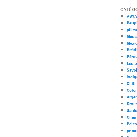
CATÉG
ABYA
Peupl
pille
Mes 
Mexi
Brési
Péro
Les o
Savoi
indig
Chili
Colo
Argen
Droit
Sant
Chan
Pales
priso