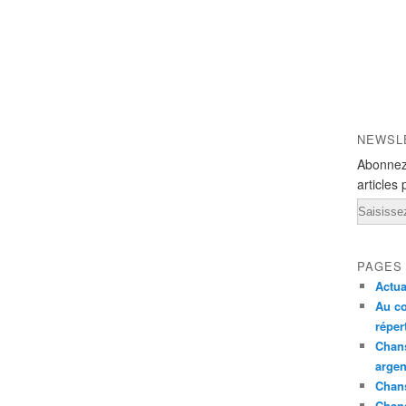
NEWSL
Abonnez
articles 
Email
PAGES
Actua
Au co
réper
Chans
argen
Chans
Chan