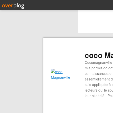
coco Ma
Cocomagnanville 
m'a permis de dev
connaissances et 
essentiellement d
suis appliquée à 
lecteurs qui le s
leur ai dédié : P