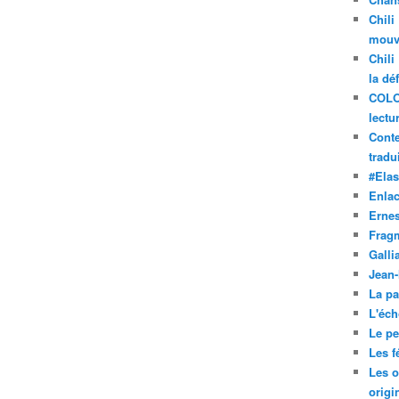
Chili
mouve
Chili
la dé
COLO
lectu
Conte
tradui
#Ela
Enla
Ernes
Frag
Galli
Jean
La pa
L'éch
Le pet
Les f
Les o
origi