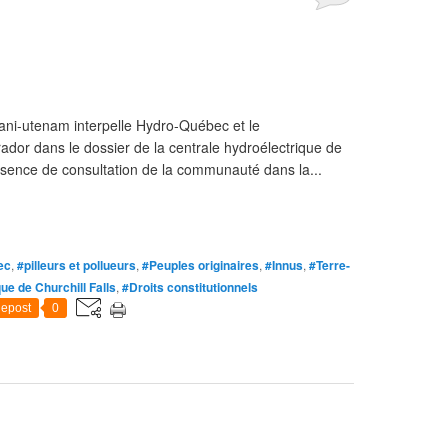
ni-utenam interpelle Hydro-Québec et le
or dans le dossier de la centrale hydroélectrique de
absence de consultation de la communauté dans la...
ec
,
#pilleurs et pollueurs
,
#Peuples originaires
,
#Innus
,
#Terre-
ue de Churchill Falls
,
#Droits constitutionnels
epost
0