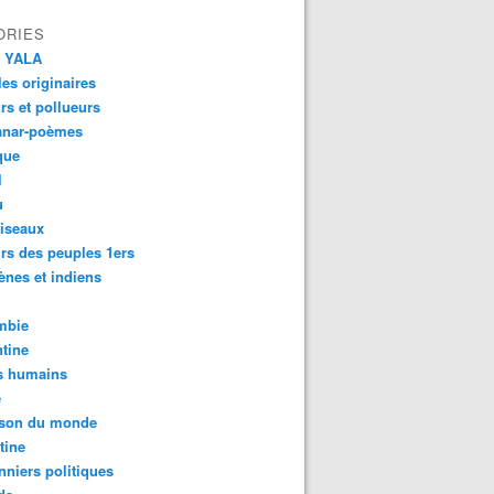
ORIES
 YALA
es originaires
urs et pollueurs
anar-poèmes
que
l
u
iseaux
rs des peuples 1ers
ènes et indiens
mbie
tine
s humains
é
son du monde
tine
nniers politiques