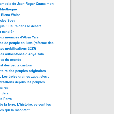
samedis de Jean-Roger Caussimon
bliothèque
 Elena Walsh
edes Sosa
ue : Fleurs dans le désert
a canción
aux menacés d'Abya Yala
es de peuple en lutte (réforme des
ites mobilisations 2023)
es autochtones d'Abya Yala
les du monde
ist des petits castors
toire des peuples originaires
 Les treize graines zapatistes :
rsations depuis les peuples
naires
r Jara
ta Parra
de la terre. L'histoire, ce sont les
es qui la racontent