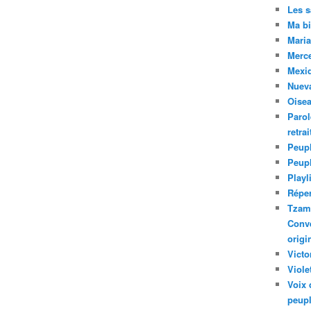
Les 
Ma bi
Maria
Merc
Mexiq
Nuev
Oise
Parol
retra
Peupl
Peup
Playl
Réper
Tzam.
Conve
origi
Victo
Viole
Voix 
peupl