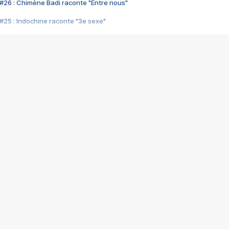
#26 : Chimène Badi raconte "Entre nous"
#25 : Indochine raconte "3e sexe"
#24 : Zaho raconte "C'est chelou"
#23 : Patrick Bruel raconte "Au café des délices"
#22 : Kyo raconte "Le chemin"
#21 : Nolwenn Leroy raconte "Cassé"
#20 : Patrick Hernandez raconte "Born to be alive"
#19 : Lorie raconte "Près de moi"
#18 : Michael Jones raconte "A nos actes manqués" (avec Jean-Jacque
#17 : Khaled raconte "Aïcha"
#16 : Corneille raconte "Parce qu'on vient de loin"
#15 : Indochine raconte "L'aventurier"
14 : Lorie raconte "Sur un air latino"