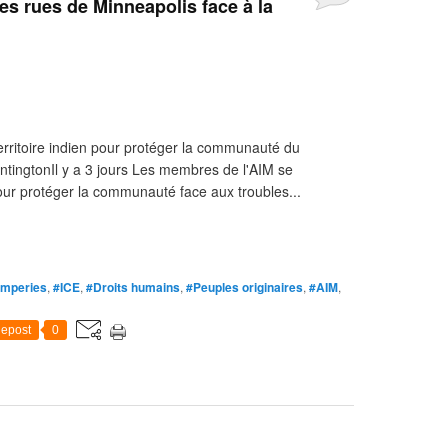
es rues de Minneapolis face à la
territoire indien pour protéger la communauté du
ntingtonIl y a 3 jours Les membres de l'AIM se
ur protéger la communauté face aux troubles...
umperies
,
#ICE
,
#Droits humains
,
#Peuples originaires
,
#AIM
,
epost
0