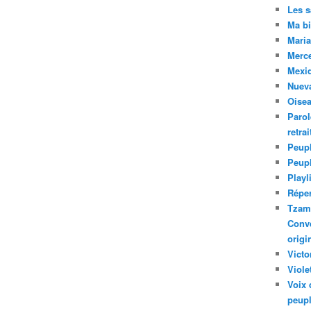
Les 
Ma bi
Maria
Merc
Mexiq
Nuev
Oise
Parol
retra
Peupl
Peup
Playl
Réper
Tzam.
Conve
origi
Victo
Viole
Voix 
peupl