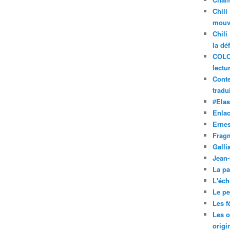
Chili
mouve
Chili
la dé
COLO
lectu
Conte
tradui
#Ela
Enla
Ernes
Frag
Galli
Jean
La pa
L'éch
Le pet
Les f
Les o
origi