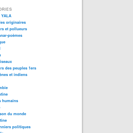
ORIES
 YALA
es originaires
urs et pollueurs
anar-poèmes
que
l
u
iseaux
rs des peuples 1ers
ènes et indiens
mbie
tine
s humains
é
son du monde
tine
nniers politiques