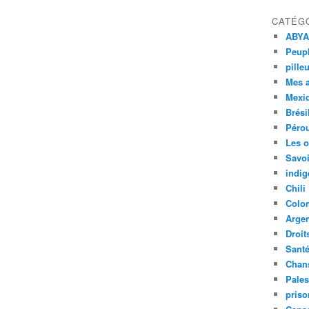
CATÉG
ABYA
Peupl
pille
Mes 
Mexi
Brési
Péro
Les o
Savoi
indig
Chili
Colo
Argen
Droit
Sant
Chan
Pales
priso