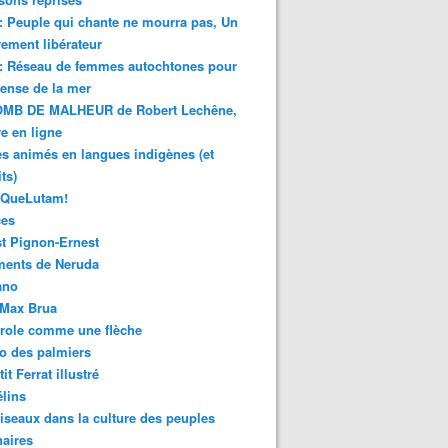
 : Peuple qui chante ne mourra pas, Un
ment libérateur
 : Réseau de femmes autochtones pour
fense de la mer
MB DE MALHEUR de Robert Lechêne,
re en ligne
s animés en langues indigènes (et
ts)
sQueLutam!
ces
t Pignon-Ernest
ments de Neruda
ano
-Max Brua
role comme une flèche
o des palmiers
it Ferrat illustré
élins
iseaux dans la culture des peuples
naires