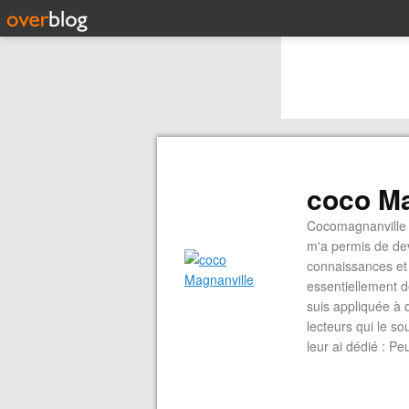
coco Ma
Cocomagnanville 
m'a permis de dev
connaissances et 
essentiellement d
suis appliquée à 
lecteurs qui le s
leur ai dédié : P