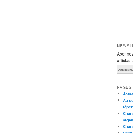
NEWSL
Abonnez
articles 
Email
PAGES
Actua
Au co
réper
Chans
argen
Chans
Chan