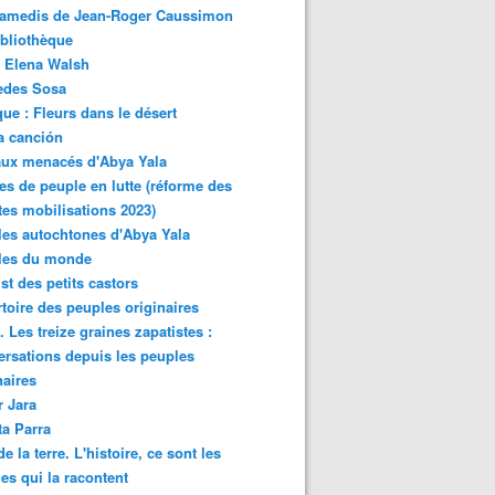
samedis de Jean-Roger Caussimon
bliothèque
 Elena Walsh
edes Sosa
ue : Fleurs dans le désert
a canción
aux menacés d'Abya Yala
es de peuple en lutte (réforme des
ites mobilisations 2023)
es autochtones d'Abya Yala
les du monde
ist des petits castors
toire des peuples originaires
 Les treize graines zapatistes :
rsations depuis les peuples
naires
r Jara
ta Parra
de la terre. L'histoire, ce sont les
es qui la racontent