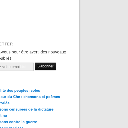
ETTER
-vous pour être averti des nouveaux
publiés.
lité des peuples isolés
eur du Che : chansons et poèmes
toriés
ons censurées de la dictature
tine
ons contre la guerre
sons reprises