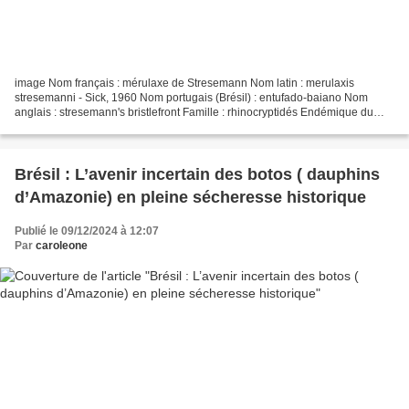
image Nom français : mérulaxe de Stresemann Nom latin : merulaxis
stresemanni - Sick, 1960 Nom portugais (Brésil) : entufado-baiano Nom
anglais : stresemann's bristlefront Famille : rhinocryptidés Endémique du
Brésil Il est connu par 3 spécimens et quelques...
Brésil : L’avenir incertain des botos ( dauphins
d’Amazonie) en pleine sécheresse historique
Publié le 09/12/2024 à 12:07
Par
caroleone