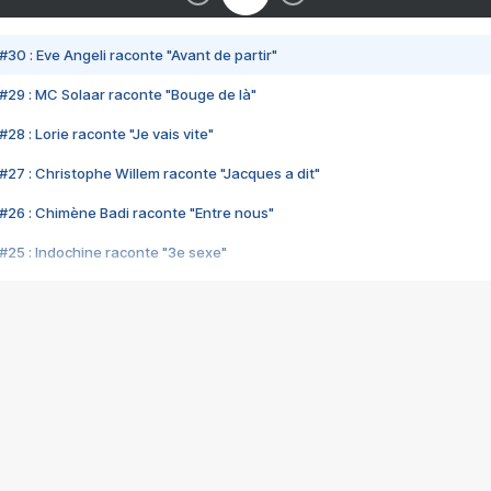
#30 : Eve Angeli raconte "Avant de partir"
#29 : MC Solaar raconte "Bouge de là"
28 : Lorie raconte "Je vais vite"
#27 : Christophe Willem raconte "Jacques a dit"
#26 : Chimène Badi raconte "Entre nous"
#25 : Indochine raconte "3e sexe"
#24 : Zaho raconte "C'est chelou"
#23 : Patrick Bruel raconte "Au café des délices"
#22 : Kyo raconte "Le chemin"
#21 : Nolwenn Leroy raconte "Cassé"
#20 : Patrick Hernandez raconte "Born to be alive"
#19 : Lorie raconte "Près de moi"