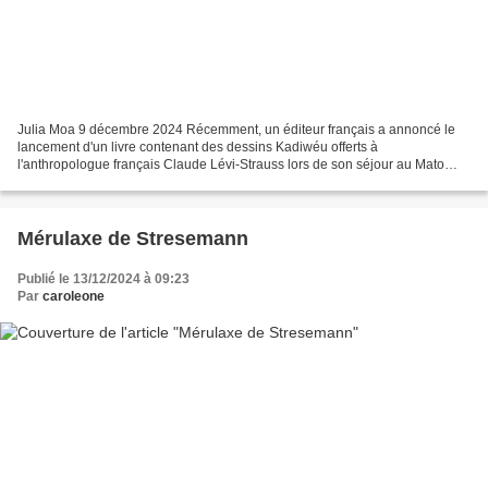
Julia Moa 9 décembre 2024 Récemment, un éditeur français a annoncé le
lancement d'un livre contenant des dessins Kadiwéu offerts à
l'anthropologue français Claude Lévi-Strauss lors de son séjour au Mato
Grosso do Sul au début du XXe siècle ; les autochtones,...
Mérulaxe de Stresemann
Publié le 13/12/2024 à 09:23
Par
caroleone