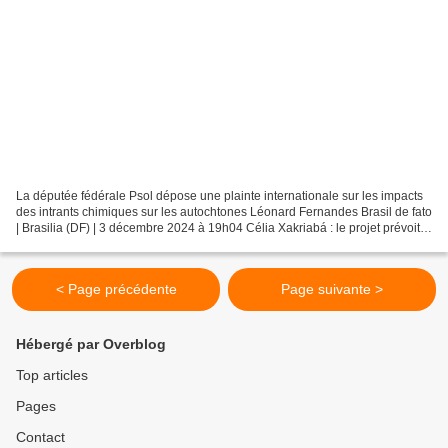
La députée fédérale Psol dépose une plainte internationale sur les impacts
des intrants chimiques sur les autochtones Léonard Fernandes Brasil de fato
| Brasilia (DF) | 3 décembre 2024 à 19h04 Célia Xakriabá : le projet prévoit
la surveillance, l'inspection,...
< Page précédente
Page suivante >
Hébergé par Overblog
Top articles
Pages
Contact