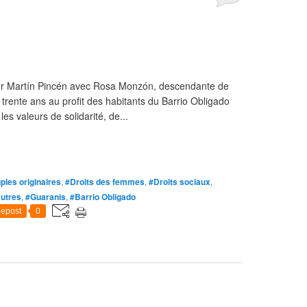
teur Martín Pincén avec Rosa Monzón, descendante de
 trente ans au profit des habitants du Barrio Obligado
es valeurs de solidarité, de...
ples originaires
,
#Droits des femmes
,
#Droits sociaux
,
utres
,
#Guaranis
,
#Barrio Obligado
epost
0