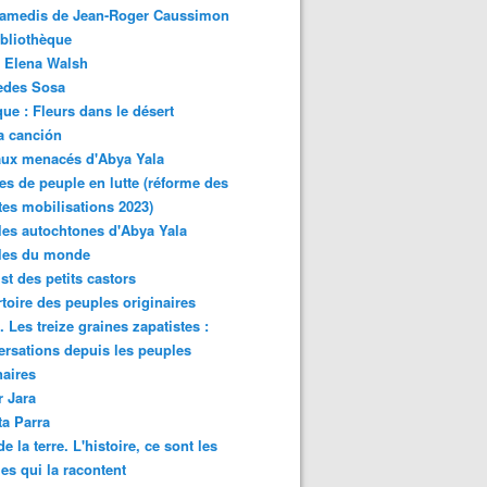
samedis de Jean-Roger Caussimon
bliothèque
 Elena Walsh
edes Sosa
ue : Fleurs dans le désert
a canción
aux menacés d'Abya Yala
es de peuple en lutte (réforme des
ites mobilisations 2023)
es autochtones d'Abya Yala
les du monde
ist des petits castors
toire des peuples originaires
 Les treize graines zapatistes :
rsations depuis les peuples
naires
r Jara
ta Parra
de la terre. L'histoire, ce sont les
es qui la racontent