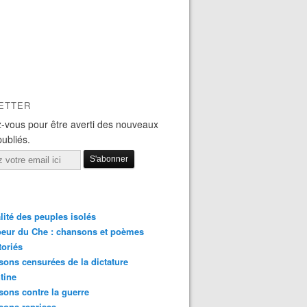
ETTER
-vous pour être averti des nouveaux
publiés.
lité des peuples isolés
eur du Che : chansons et poèmes
toriés
ons censurées de la dictature
tine
ons contre la guerre
sons reprises