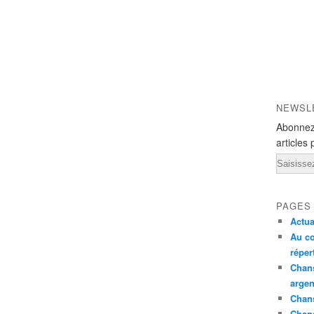
NEWSL
Abonnez
articles 
Email
PAGES
Actua
Au co
réper
Chans
argen
Chans
Chan