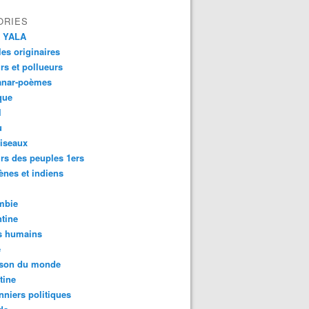
ORIES
 YALA
es originaires
urs et pollueurs
anar-poèmes
que
l
u
iseaux
rs des peuples 1ers
ènes et indiens
mbie
tine
s humains
é
son du monde
tine
nniers politiques