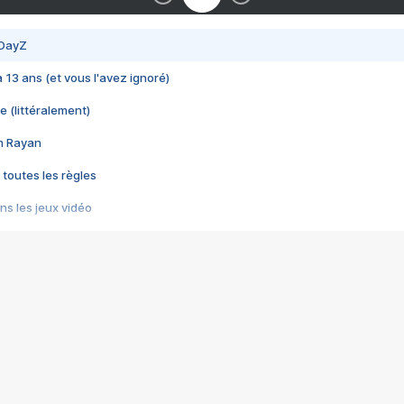
 DayZ
 a 13 ans (et vous l'avez ignoré)
e (littéralement)
im Rayan
 toutes les règles
s les jeux vidéo
us choquant de Rockstar ? - Le scandale BULLY
e plus moche de Steam
du RÊVE tourne au CAUCHEMAR
pendant 8 heures
it… à tort
umiliés par un jeu vidéo