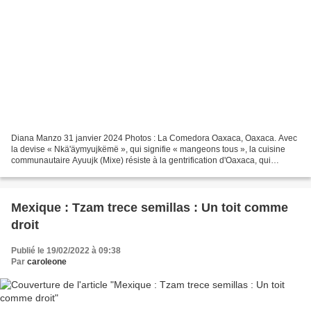
Diana Manzo 31 janvier 2024 Photos : La Comedora Oaxaca, Oaxaca. Avec
la devise « Nkä'äymyujkëmë », qui signifie « mangeons tous », la cuisine
communautaire Ayuujk (Mixe) résiste à la gentrification d'Oaxaca, qui
s'empare de plus en plus des espaces et...
Mexique : Tzam trece semillas : Un toit comme
droit
Publié le 19/02/2022 à 09:38
Par
caroleone