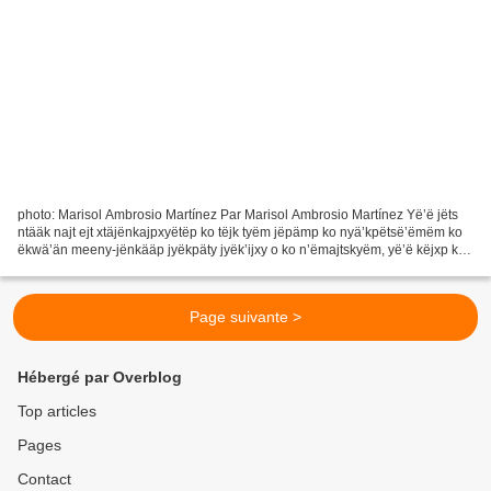
photo: Marisol Ambrosio Martínez Par Marisol Ambrosio Martínez Yë’ë jëts
ntääk najt ejt xtäjënkajpxyëtëp ko tëjk tyëm jëpämp ko nyä’kpëtsë’ëmëm ko
ëkwä’än meeny-jënkääp jyëkpäty jyëk’ijxy o ko n’ëmajtskyëm, yë’ë këjxp ko
ëtoom jajp nkaaky-ntojkx njënk’e’eyëmtä...
Page suivante >
Hébergé par Overblog
Top articles
Pages
Contact