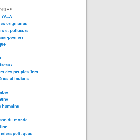
ORIES
 YALA
es originaires
urs et pollueurs
anar-poèmes
que
l
u
iseaux
rs des peuples 1ers
ènes et indiens
mbie
tine
s humains
é
son du monde
tine
nniers politiques