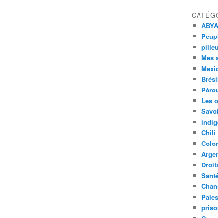
CATÉG
ABYA
Peupl
pille
Mes 
Mexi
Brési
Péro
Les o
Savoi
indig
Chili
Colo
Argen
Droit
Sant
Chan
Pales
priso