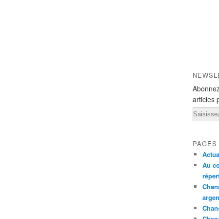
NEWSL
Abonnez
articles 
Email
PAGES
Actua
Au co
réper
Chans
argen
Chans
Chan