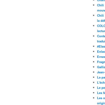
Chili
mouve
Chili
la dé
COLO
lectu
Conte
tradui
#Ela
Enla
Ernes
Frag
Galli
Jean
La pa
L'éch
Le pet
Les f
Les o
origi