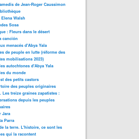
samedis de Jean-Roger Caussimon
bliothèque
 Elena Walsh
edes Sosa
ue : Fleurs dans le désert
a canción
aux menacés d'Abya Yala
es de peuple en lutte (réforme des
ites mobilisations 2023)
es autochtones d'Abya Yala
les du monde
ist des petits castors
toire des peuples originaires
 Les treize graines zapatistes :
rsations depuis les peuples
naires
r Jara
ta Parra
de la terre. L'histoire, ce sont les
es qui la racontent