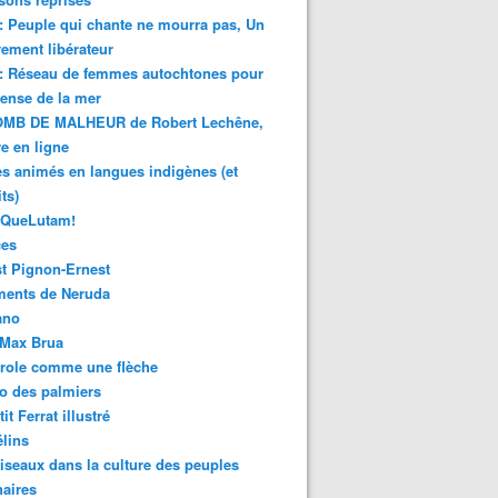
 : Peuple qui chante ne mourra pas, Un
ment libérateur
 : Réseau de femmes autochtones pour
fense de la mer
MB DE MALHEUR de Robert Lechêne,
re en ligne
s animés en langues indigènes (et
ts)
sQueLutam!
ces
t Pignon-Ernest
ments de Neruda
ano
-Max Brua
role comme une flèche
o des palmiers
it Ferrat illustré
élins
iseaux dans la culture des peuples
naires