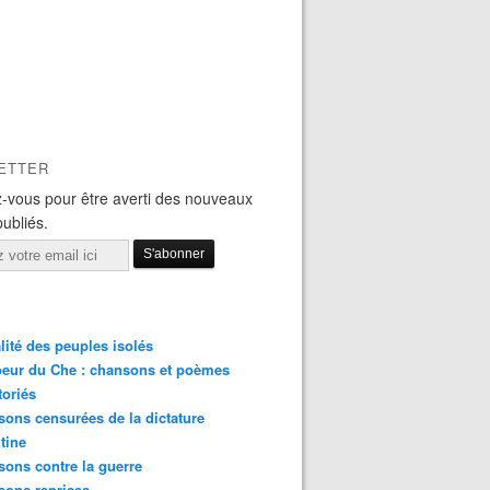
ETTER
-vous pour être averti des nouveaux
publiés.
lité des peuples isolés
eur du Che : chansons et poèmes
toriés
ons censurées de la dictature
tine
ons contre la guerre
sons reprises