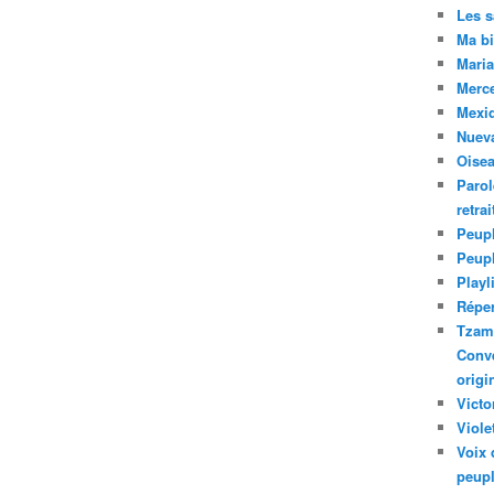
Les 
Ma bi
Maria
Merc
Mexiq
Nuev
Oise
Parol
retra
Peupl
Peup
Playl
Réper
Tzam.
Conve
origi
Victo
Viole
Voix 
peupl