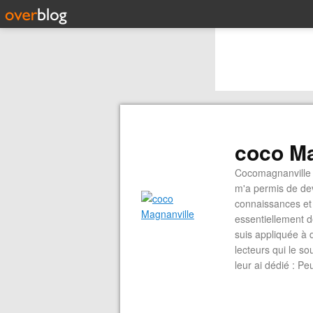
coco Ma
Cocomagnanville 
m'a permis de dev
connaissances et 
essentiellement d
suis appliquée à 
lecteurs qui le s
leur ai dédié : P