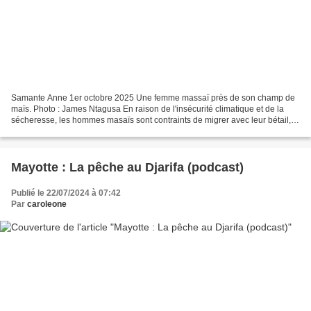
Samante Anne 1er octobre 2025 Une femme massaï près de son champ de
maïs. Photo : James Ntagusa En raison de l'insécurité climatique et de la
sécheresse, les hommes masaïs sont contraints de migrer avec leur bétail,
laissant leurs femmes et leurs enfants...
Mayotte : La pêche au Djarifa (podcast)
Publié le 22/07/2024 à 07:42
Par
caroleone