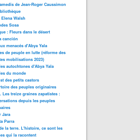
samedis de Jean-Roger Caussimon
bliothèque
 Elena Walsh
edes Sosa
ue : Fleurs dans le désert
a canción
aux menacés d'Abya Yala
es de peuple en lutte (réforme des
ites mobilisations 2023)
es autochtones d'Abya Yala
les du monde
ist des petits castors
toire des peuples originaires
 Les treize graines zapatistes :
rsations depuis les peuples
naires
r Jara
ta Parra
de la terre. L'histoire, ce sont les
es qui la racontent