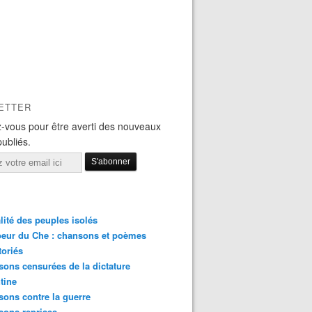
ETTER
-vous pour être averti des nouveaux
publiés.
lité des peuples isolés
eur du Che : chansons et poèmes
toriés
ons censurées de la dictature
tine
ons contre la guerre
sons reprises