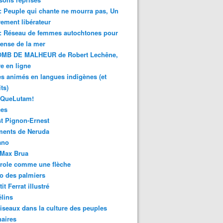
 : Peuple qui chante ne mourra pas, Un
ment libérateur
 : Réseau de femmes autochtones pour
fense de la mer
MB DE MALHEUR de Robert Lechêne,
re en ligne
s animés en langues indigènes (et
ts)
sQueLutam!
ces
t Pignon-Ernest
ments de Neruda
ano
-Max Brua
role comme une flèche
o des palmiers
it Ferrat illustré
élins
iseaux dans la culture des peuples
naires