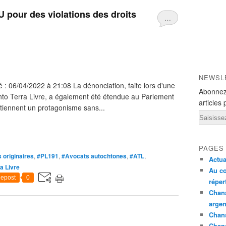
U pour des violations des droits
…
NEWSL
é : 06/04/2022 à 21:08 La dénonciation, faite lors d'une
Abonnez
to Terra Livre, a également été étendue au Parlement
articles 
tiennent un protagonisme sans...
Email
PAGES
 originaires
,
#PL191
,
#Avocats autochtones
,
#ATL
,
Actua
 Livre
Au co
epost
0
réper
Chans
argen
Chans
Chan