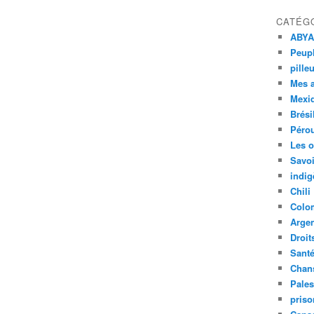
CATÉG
ABYA
Peupl
pille
Mes 
Mexi
Brési
Péro
Les o
Savoi
indig
Chili
Colo
Argen
Droit
Sant
Chan
Pales
priso