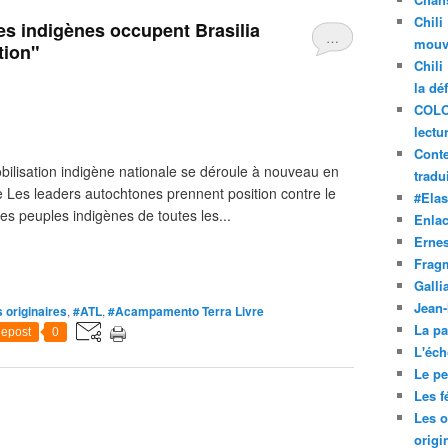
Chili
les indigènes occupent Brasilia
…
mouve
tion"
Chili
la dé
COLO
lectu
Conte
bilisation indigène nationale se déroule à nouveau en
tradui
Les leaders autochtones prennent position contre le
#Ela
s peuples indigènes de toutes les...
Enla
Ernes
Frag
Galli
Jean
 originaires
,
#ATL
,
#Acampamento Terra Livre
La pa
epost
0
L'éch
Le pet
Les f
Les o
origi