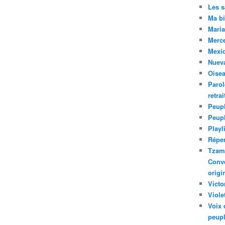
Les 
Ma bi
Maria
Merc
Mexiq
Nuev
Oise
Parol
retra
Peupl
Peup
Playl
Réper
Tzam.
Conve
origi
Victo
Viole
Voix 
peupl