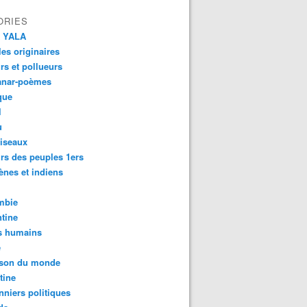
ORIES
 YALA
es originaires
urs et pollueurs
anar-poèmes
que
l
u
iseaux
rs des peuples 1ers
ènes et indiens
mbie
tine
s humains
é
son du monde
tine
nniers politiques