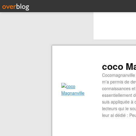
coco Ma
Cocomagnanville 
m'a permis de dev
connaissances et 
essentiellement d
suis appliquée à 
lecteurs qui le s
leur ai dédié : P