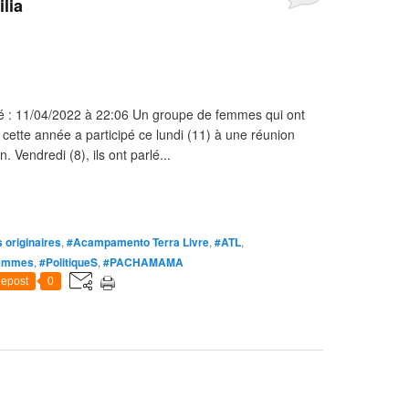
ilia
ié : 11/04/2022 à 22:06 Un groupe de femmes qui ont
e cette année a participé ce lundi (11) à une réunion
 Vendredi (8), ils ont parlé...
 originaires
,
#Acampamento Terra Livre
,
#ATL
,
femmes
,
#PolitiqueS
,
#PACHAMAMA
epost
0