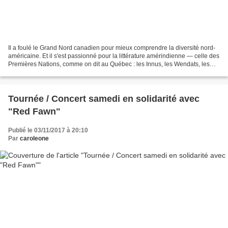
Il a foulé le Grand Nord canadien pour mieux comprendre la diversité nord-
américaine. Et il s'est passionné pour la littérature amérindienne — celle des
Premières Nations, comme on dit au Québec : les Innus, les Wendats, les
Anishnabes, les Atikamekws,...
Tournée / Concert samedi en solidarité avec
"Red Fawn"
Publié le 03/11/2017 à 20:10
Par
caroleone