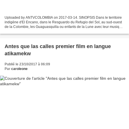
Uploaded by ANTVCOLOMBIA on 2017-03-14. SINOPSIS Dans le territoire
indigène d'El Encano, dans le Resguardo du Refugio del Sol, au sud-ouest
de la Colombie, les Guaguasquilla ou enfants de la Lune avec leur musique
et leurs chants ont commencé un processus...
Antes que las calles premier film en langue
atikamekw
Publié le 23/10/2017 à 06:09
Par
caroleone