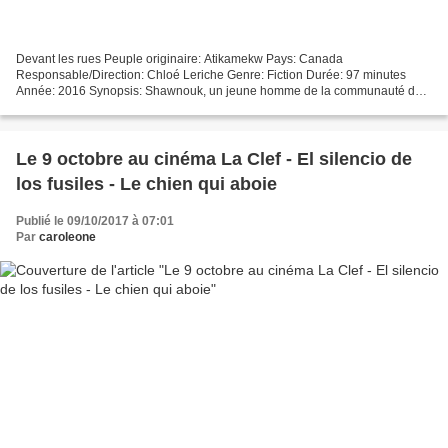
Devant les rues Peuple originaire: Atikamekw Pays: Canada
Responsable/Direction: Chloé Leriche Genre: Fiction Durée: 97 minutes
Année: 2016 Synopsis: Shawnouk, un jeune homme de la communauté des
Atikamekw, tue un homme lors d'un vol et s'enfuit dans...
Le 9 octobre au cinéma La Clef - El silencio de
los fusiles - Le chien qui aboie
Publié le 09/10/2017 à 07:01
Par
caroleone