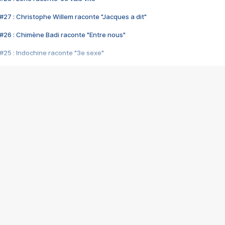
#27 : Christophe Willem raconte "Jacques a dit"
#26 : Chimène Badi raconte "Entre nous"
#25 : Indochine raconte "3e sexe"
#24 : Zaho raconte "C'est chelou"
#23 : Patrick Bruel raconte "Au café des délices"
#22 : Kyo raconte "Le chemin"
#21 : Nolwenn Leroy raconte "Cassé"
#20 : Patrick Hernandez raconte "Born to be alive"
#19 : Lorie raconte "Près de moi"
#18 : Michael Jones raconte "A nos actes manqués" (avec Jean-Jacque
#17 : Khaled raconte "Aïcha"
#16 : Corneille raconte "Parce qu'on vient de loin"