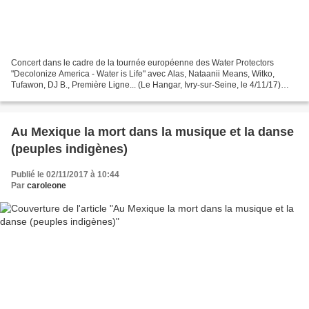
Concert dans le cadre de la tournée européenne des Water Protectors
"Decolonize America - Water is Life" avec Alas, Nataanii Means, Witko,
Tufawon, DJ B., Première Ligne... (Le Hangar, Ivry-sur-Seine, le 4/11/17)
http://www.csia-nitassinan.org/spip.php?article852...
Au Mexique la mort dans la musique et la danse
(peuples indigènes)
Publié le 02/11/2017 à 10:44
Par
caroleone