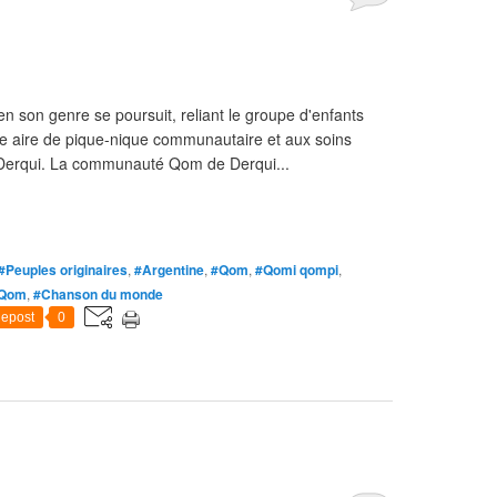
n son genre se poursuit, reliant le groupe d'enfants
une aire de pique-nique communautaire et aux soins
e Derqui. La communauté Qom de Derqui...
#Peuples originaires
,
#Argentine
,
#Qom
,
#Qomi qompi
,
 Qom
,
#Chanson du monde
epost
0