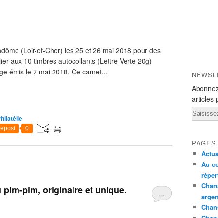
endôme (Loir-et-Cher) les 25 et 26 mai 2018 pour des
ier aux 10 timbres autocollants (Lettre Verte 20g)
uge émis le 7 mai 2018. Ce carnet...
NEWSL
Abonnez
articles 
Email
hilatélie
epost
0
PAGES
Actua
Au co
réper
Chans
 pim-pim, originaire et unique.
…
argen
Chans
Chan