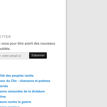
ETTER
-vous pour être averti des nouveaux
publiés.
lité des peuples isolés
eur du Che : chansons et poèmes
toriés
ons censurées de la dictature
tine
ons contre la guerre
sons reprises