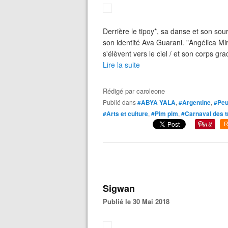
Derrière le tipoy*, sa danse et son souri
son identité Ava Guarani. "Angélica Mi
s'élèvent vers le ciel / et son corps g
Lire la suite
Rédigé par
caroleone
Publié dans
#ABYA YALA
,
#Argentine
,
#Peu
#Arts et culture
,
#Pim pim
,
#Carnaval des t
R
Sigwan
Publié le 30 Mai 2018