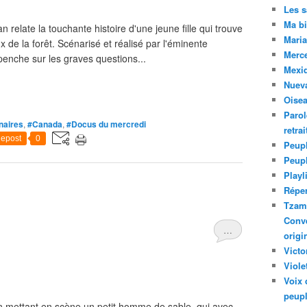
Les 
Ma bi
relate la touchante histoire d'une jeune fille qui trouve
Maria
 de la forêt. Scénarisé et réalisé par l'éminente
Merc
penche sur les graves questions...
Mexiq
Nuev
Oise
Parol
naires
,
#Canada
,
#Docus du mercredi
retra
epost
0
Peupl
Peup
Playl
Réper
Tzam.
Conve
…
origi
Victo
Viole
Voix 
peupl
mettant en scène un petit homme de sable, qui avec