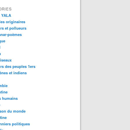
ORIES
 YALA
es originaires
urs et pollueurs
anar-poèmes
que
l
u
iseaux
rs des peuples 1ers
ènes et indiens
mbie
tine
s humains
é
son du monde
tine
nniers politiques