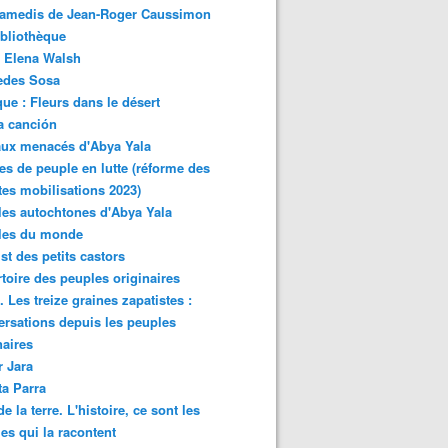
samedis de Jean-Roger Caussimon
bliothèque
 Elena Walsh
edes Sosa
ue : Fleurs dans le désert
a canción
aux menacés d'Abya Yala
es de peuple en lutte (réforme des
ites mobilisations 2023)
es autochtones d'Abya Yala
les du monde
ist des petits castors
toire des peuples originaires
 Les treize graines zapatistes :
rsations depuis les peuples
naires
r Jara
ta Parra
de la terre. L'histoire, ce sont les
es qui la racontent