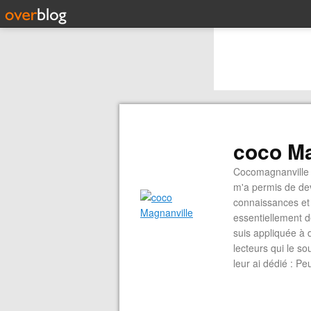
coco Ma
Cocomagnanville 
m'a permis de dev
connaissances et 
essentiellement d
suis appliquée à 
lecteurs qui le s
leur ai dédié : P