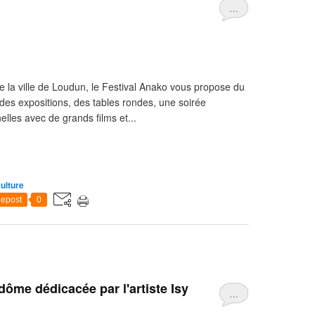
…
 de la ville de Loudun, le Festival Anako vous propose du
, des expositions, des tables rondes, une soirée
lles avec de grands films et...
culture
epost
0
ôme dédicacée par l'artiste Isy
…