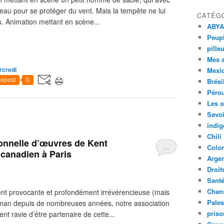
teau pour se protéger du vent. Mais la tempête ne lui
CATÉG
es. Animation mettant en scène...
ABYA
Peupl
pille
Mes 
rcredi
Mexi
epost
0
Brési
Péro
Les o
Savoi
indig
Chili
ionnelle d’œuvres de Kent
…
Colo
canadien à Paris
Argen
Droit
Sant
Chan
ent provocante et profondément irrévérencieuse (mais
Pales
kman depuis de nombreuses années, notre association
priso
nt ravie d’être partenaire de cette...