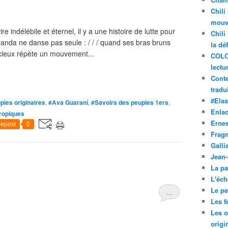
Chili
mouve
re indélébile et éternel, il y a une histoire de lutte pour
Chili
randa ne danse pas seule : / / / quand ses bras bruns
la dé
racieux répète un mouvement...
COLO
lectu
Conte
tradui
#Ela
ples originaires
,
#Ava Guaraní
,
#Savoirs des peuples 1ers
,
Enla
ropiques
Ernes
epost
0
Frag
Galli
Jean
La pa
L'éch
Le pet
…
Les f
Les o
origi