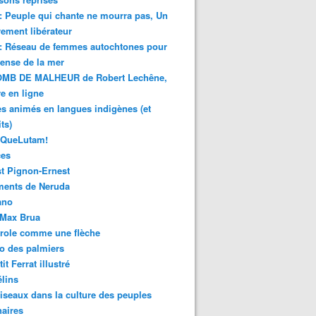
 : Peuple qui chante ne mourra pas, Un
ment libérateur
 : Réseau de femmes autochtones pour
fense de la mer
MB DE MALHEUR de Robert Lechêne,
re en ligne
s animés en langues indigènes (et
ts)
sQueLutam!
ces
t Pignon-Ernest
ments de Neruda
ano
-Max Brua
role comme une flèche
o des palmiers
it Ferrat illustré
élins
iseaux dans la culture des peuples
naires