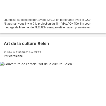
Jeunesse Autochtone de Guyane (JAG), en partenariat avec le CSIA-
Nitassinan vous invite à la projection du film [MALAONI]Ce film court-
métrage de Miremonde FLEUZIN sera projeté en avant première en
métropole le 25 Octobre 2018 à 19h30 au Centre international...
Art de la culture Belén
Publié le 15/10/2018 à 09:19
Par
caroleone