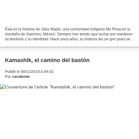
Ésta es la historia de Júba Wajiín, una comunidad indígena Me Phaa en la
montaña de Guerrero, México. Siempre han tenido que luchar por mantener
su territorio y su identidad. Hace unos años, su historia dio un giro pues se
enteraron que ochenta por ciento...
Kamashik, el camino del bastón
Publié le 08/11/2018 à 09:42
Par
caroleone