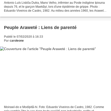
Antonio Luís Lisbôa Dutra, Mano Velho, infirmier au Poste indigène Ipixuna
depuis 76, et le garçon Maekãyi, lors d'une épidémie de grippe. Photo :
Eduardo Viveiros de Castro, 1982. Au milieu des années 1960, les Araweté
se sont déplacés des sources du...
Peuple Araweté : Liens de parenté
Publié le 07/02/2020 à 16:33
Par
caroleone
Moirawï-do e Modïpitã-hi. Foto: Eduardo Viveiros de Castro, 1982. Comme
cela semble être le cas dans toute société non industrielle, petite et