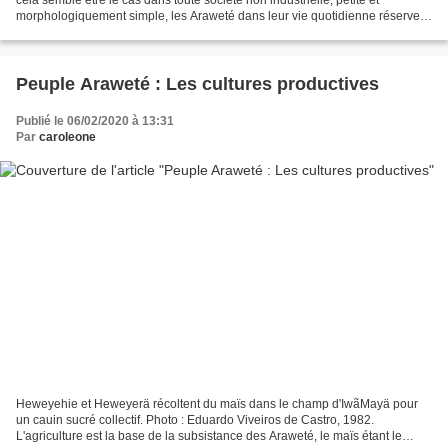
morphologiquement simple, les Araweté dans leur vie quotidienne réservent
un rôle prépondérant aux attitudes...
Peuple Araweté : Les cultures productives
Publié le 06/02/2020 à 13:31
Par
caroleone
Heweyehie et Heweyerä récoltent du maïs dans le champ d'IwãMayä pour
un cauin sucré collectif. Photo : Eduardo Viveiros de Castro, 1982.
L'agriculture est la base de la subsistance des Araweté, le maïs étant le