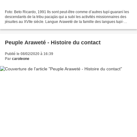
Foto: Beto Ricardo, 1991 Ils sont peut-être comme d’autres tupí-guaraní les
descendants de la tribu pacajás qui a subi les activités missionnaires des
jésuites au XVIIe siècle. Langue Araweté de la famille des langues tupí-
guaraní. Cette langue n’est...
Peuple Araweté - Histoire du contact
Publié le 08/02/2020 à 16:39
Par
caroleone