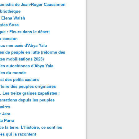
samedis de Jean-Roger Caussimon
bliothèque
 Elena Walsh
edes Sosa
ue : Fleurs dans le désert
a canción
aux menacés d'Abya Yala
es de peuple en lutte (réforme des
ites mobilisations 2023)
es autochtones d'Abya Yala
les du monde
ist des petits castors
toire des peuples originaires
 Les treize graines zapatistes :
rsations depuis les peuples
naires
r Jara
ta Parra
de la terre. L'histoire, ce sont les
es qui la racontent