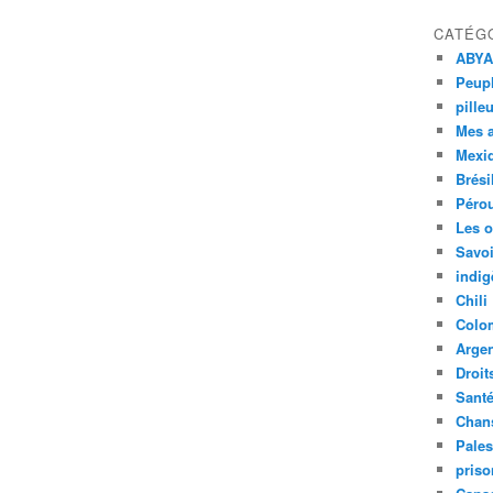
CATÉG
ABYA
Peupl
pille
Mes 
Mexi
Brési
Péro
Les o
Savoi
indig
Chili
Colo
Argen
Droit
Sant
Chan
Pales
priso