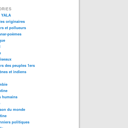
ORIES
 YALA
es originaires
urs et pollueurs
anar-poèmes
que
l
u
iseaux
rs des peuples 1ers
ènes et indiens
mbie
tine
s humains
é
son du monde
tine
nniers politiques