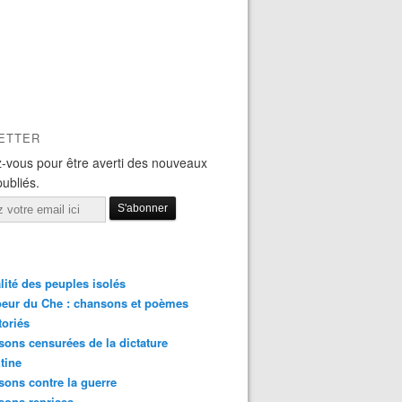
ETTER
-vous pour être averti des nouveaux
publiés.
lité des peuples isolés
eur du Che : chansons et poèmes
toriés
ons censurées de la dictature
tine
ons contre la guerre
sons reprises