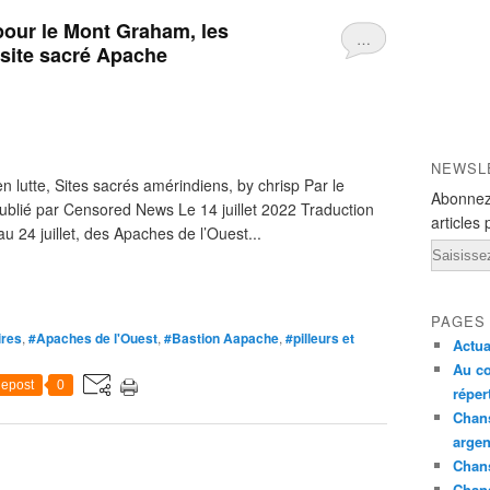
pour le Mont Graham, les
…
 site sacré Apache
NEWSL
 lutte, Sites sacrés amérindiens, by chrisp Par le
Abonnez
blié par Censored News Le 14 juillet 2022 Traduction
articles 
u 24 juillet, des Apaches de l’Ouest...
Email
PAGES
ires
,
#Apaches de l'Ouest
,
#Bastion Aapache
,
#pilleurs et
Actua
Au co
epost
0
réper
Chans
argen
Chans
Chan