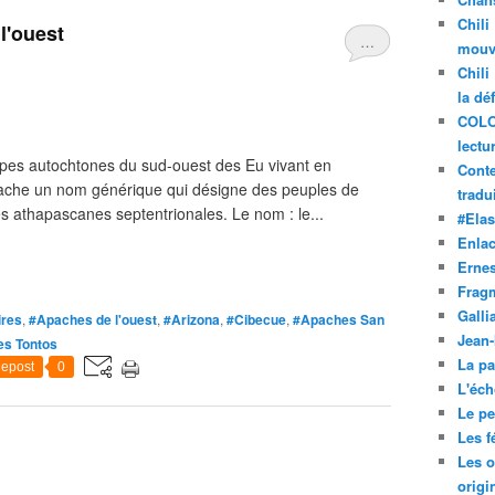
Chili
l'ouest
…
mouve
Chili
la dé
COLO
lectu
es autochtones du sud-ouest des Eu vivant en
Conte
 Apache un nom générique qui désigne des peuples de
tradui
s athapascanes septentrionales. Le nom : le...
#Ela
Enla
Ernes
Frag
Galli
ires
,
#Apaches de l'ouest
,
#Arizona
,
#Cibecue
,
#Apaches San
Jean
s Tontos
La pa
epost
0
L'éch
Le pet
Les f
Les o
origi