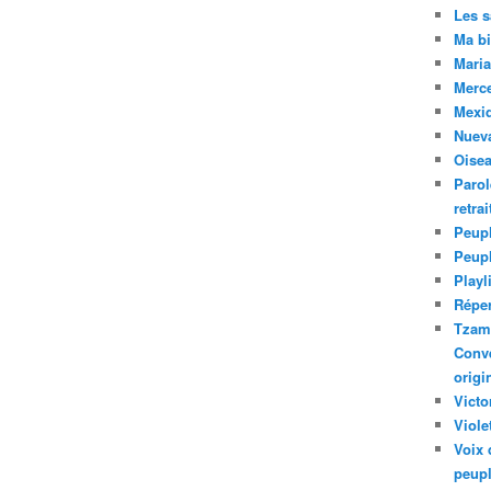
Les 
Ma bi
Maria
Merc
Mexiq
Nuev
Oise
Parol
retra
Peupl
Peup
Playl
Réper
Tzam.
Conve
origi
Victo
Viole
Voix 
peupl