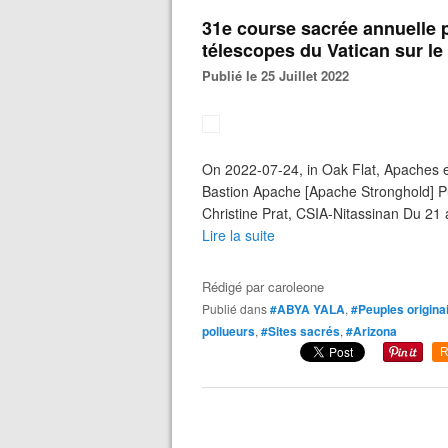
31e course sacrée annuelle 
télescopes du Vatican sur le
Publié le 25 Juillet 2022
On 2022-07-24, in Oak Flat, Apaches en
Bastion Apache [Apache Stronghold] Pu
Christine Prat, CSIA-Nitassinan Du 21 a
Lire la suite
Rédigé par
caroleone
Publié dans
#ABYA YALA
,
#Peuples origina
pollueurs
,
#Sites sacrés
,
#Arizona
R