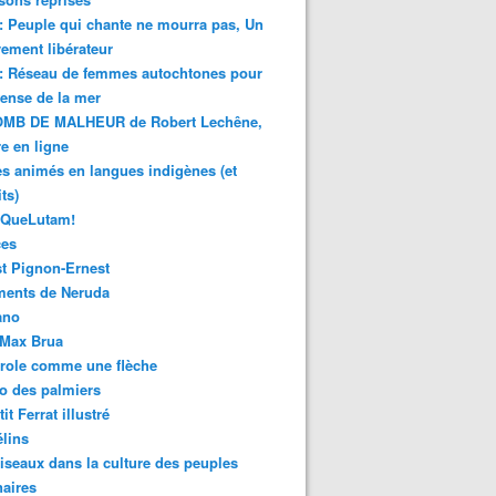
 : Peuple qui chante ne mourra pas, Un
ment libérateur
 : Réseau de femmes autochtones pour
fense de la mer
MB DE MALHEUR de Robert Lechêne,
re en ligne
s animés en langues indigènes (et
ts)
sQueLutam!
ces
t Pignon-Ernest
ments de Neruda
ano
-Max Brua
role comme une flèche
o des palmiers
it Ferrat illustré
élins
iseaux dans la culture des peuples
naires