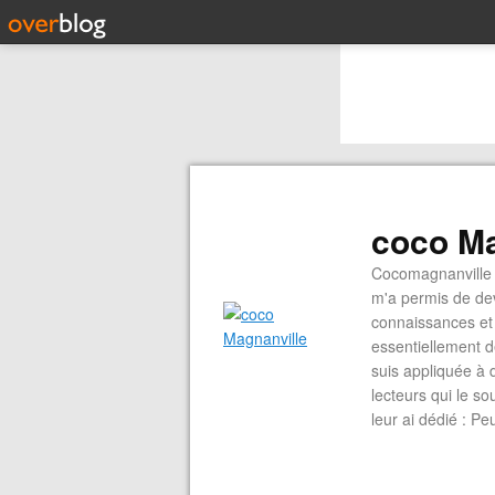
coco Ma
Cocomagnanville 
m'a permis de dev
connaissances et 
essentiellement d
suis appliquée à 
lecteurs qui le s
leur ai dédié : P