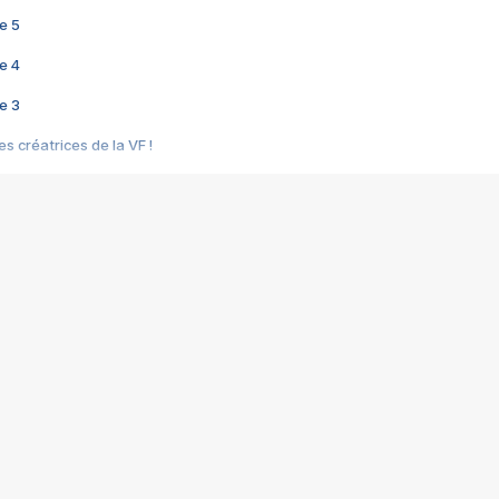
e 5
e 4
e 3
s créatrices de la VF !
e 2
e 1
e Mektoub My Love arrive enfin ! Rencontre avec Shaïn Boumedine et Sal
i : après Toni en famille
elle réalise le bouleversant Dites lui que je l'aime
ais ! Rencontre autour de Vie privée de Rebecca Zlotowski
 de Marguerite, Grave... Rencontre avec Ella Rumpf
 Les Rêveurs, un film intime sur la santé mentale