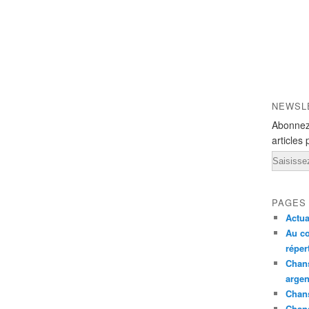
NEWSL
Abonnez
articles 
Email
PAGES
Actua
Au co
réper
Chans
argen
Chans
Chan