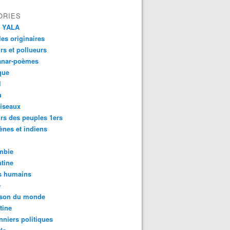
ORIES
 YALA
es originaires
urs et pollueurs
anar-poèmes
que
l
u
iseaux
rs des peuples 1ers
ènes et indiens
mbie
tine
s humains
é
son du monde
tine
nniers politiques