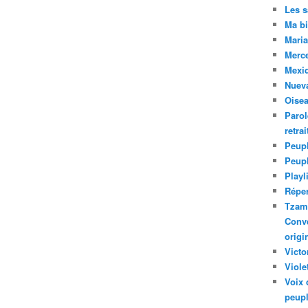
Les 
Ma bi
Maria
Merc
Mexiq
Nuev
Oise
Parol
retra
Peupl
Peup
Playl
Réper
Tzam.
Conve
origi
Victo
Viole
Voix 
peupl