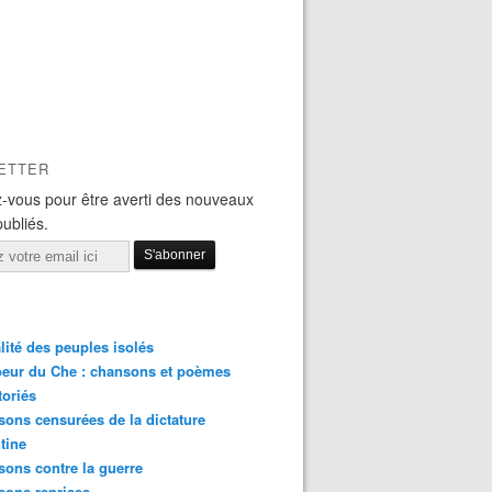
ETTER
-vous pour être averti des nouveaux
publiés.
lité des peuples isolés
eur du Che : chansons et poèmes
toriés
ons censurées de la dictature
tine
ons contre la guerre
sons reprises