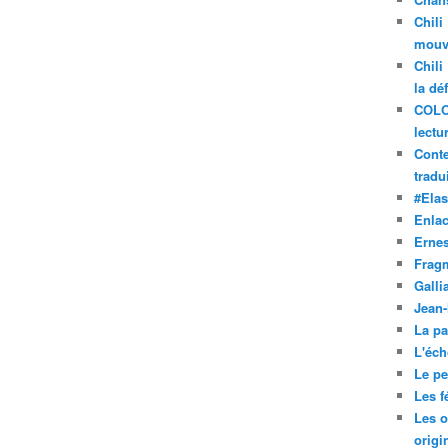
Chili
mouve
Chili
la dé
COLO
lectu
Conte
tradui
#Ela
Enla
Ernes
Frag
Galli
Jean
La pa
L'éch
Le pet
Les f
Les o
origi