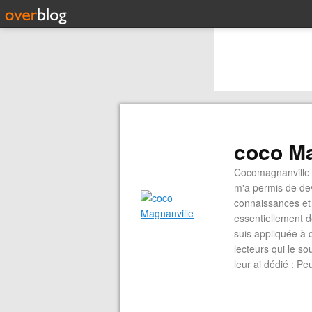
coco Ma
Cocomagnanville 
m'a permis de dev
connaissances et 
essentiellement d
suis appliquée à 
lecteurs qui le s
leur ai dédié : P