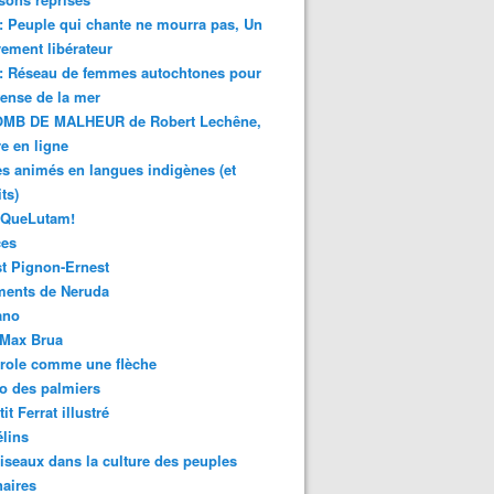
 : Peuple qui chante ne mourra pas, Un
ment libérateur
 : Réseau de femmes autochtones pour
fense de la mer
MB DE MALHEUR de Robert Lechêne,
re en ligne
s animés en langues indigènes (et
ts)
sQueLutam!
ces
t Pignon-Ernest
ments de Neruda
ano
-Max Brua
role comme une flèche
o des palmiers
it Ferrat illustré
élins
iseaux dans la culture des peuples
naires