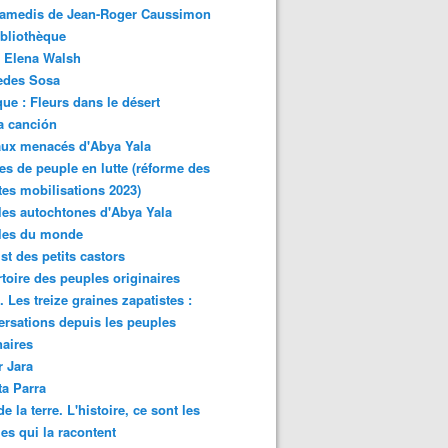
samedis de Jean-Roger Caussimon
bliothèque
 Elena Walsh
edes Sosa
ue : Fleurs dans le désert
a canción
aux menacés d'Abya Yala
es de peuple en lutte (réforme des
ites mobilisations 2023)
es autochtones d'Abya Yala
les du monde
ist des petits castors
toire des peuples originaires
 Les treize graines zapatistes :
rsations depuis les peuples
naires
r Jara
ta Parra
de la terre. L'histoire, ce sont les
es qui la racontent