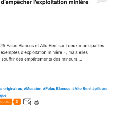
d'empêcher l'exploitation minière
 Palos Blancos et Alto Beni sont deux municipalités
exemptes d'exploitation minière », mais elles
e souffrir des empiètements des mineurs....
s originaires
,
#Mosetén
,
#Palos Blancos
,
#Alto Beni
,
#pilleurs
ique
epost
0