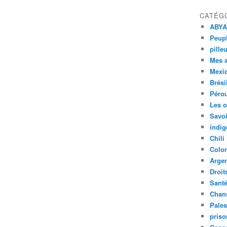
CATÉG
ABYA
Peupl
pille
Mes 
Mexi
Brési
Péro
Les o
Savoi
indig
Chili
Colo
Argen
Droit
Sant
Chan
Pales
priso