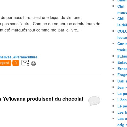
Chili
mouve
de permaculture, c'est une leçon de vie, une
Chili
 va pas sans l'autre. Comme de nombreux admirateurs de
la dé
 été marqués tout comme moi par le livre...
COLO
lectu
Conte
tradui
#Ela
natives
,
#Permaculture
Enla
epost
0
Ernes
Frag
Galli
Jean
La pa
s Ye'kwana produisent du chocolat
L'éch
…
Le pet
Les f
Les o
origi