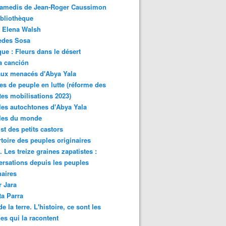
samedis de Jean-Roger Caussimon
bliothèque
 Elena Walsh
edes Sosa
ue : Fleurs dans le désert
a canción
aux menacés d'Abya Yala
es de peuple en lutte (réforme des
ites mobilisations 2023)
es autochtones d'Abya Yala
les du monde
ist des petits castors
toire des peuples originaires
 Les treize graines zapatistes :
rsations depuis les peuples
naires
r Jara
ta Parra
de la terre. L'histoire, ce sont les
es qui la racontent