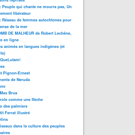
 : Peuple qui chante ne mourra pas, Un
ment libérateur
 : Réseau de femmes autochtones pour
fense de la mer
MB DE MALHEUR de Robert Lechêne,
re en ligne
s animés en langues indigènes (et
ts)
sQueLutam!
ces
t Pignon-Ernest
ments de Neruda
ano
-Max Brua
role comme une flèche
o des palmiers
it Ferrat illustré
élins
iseaux dans la culture des peuples
naires