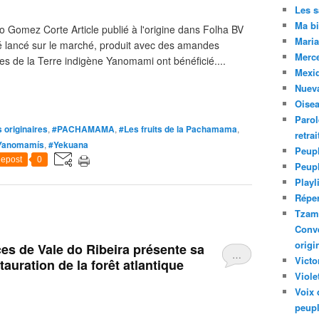
Les 
Ma bi
 Gomez Corte Article publié à l'origine dans Folha BV
Maria
é lancé sur le marché, produit avec des amandes
Merc
s de la Terre indigène Yanomami ont bénéficié....
Mexiq
Nuev
Oise
Parol
 originaires
,
#PACHAMAMA
,
#Les fruits de la Pachamama
,
retra
Yanomamís
,
#Yekuana
Peupl
epost
0
Peup
Playl
Réper
Tzam.
Conve
origi
es de Vale do Ribeira présente sa
…
Victo
auration de la forêt atlantique
Viole
Voix 
peupl