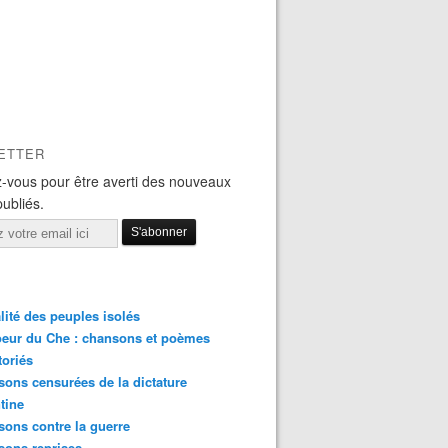
ETTER
-vous pour être averti des nouveaux
publiés.
lité des peuples isolés
eur du Che : chansons et poèmes
toriés
ons censurées de la dictature
tine
ons contre la guerre
sons reprises