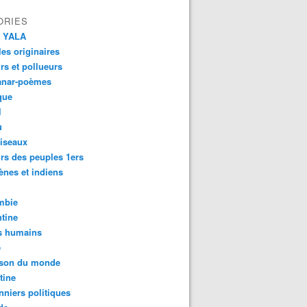
ORIES
 YALA
es originaires
urs et pollueurs
anar-poèmes
que
l
u
iseaux
rs des peuples 1ers
ènes et indiens
mbie
tine
s humains
é
son du monde
tine
nniers politiques