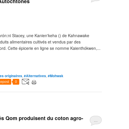
 Autochtones
rón:ni Stacey, une Kanien'keha () de Kahnawake
uits alimentaires cultivés et vendus par des
ord. Cette épicerie en ligne se nomme Kaienthókwen,...
es originaires
,
#Alternatives
,
#Mohwak
epost
0
s Qom produisent du coton agro-
…