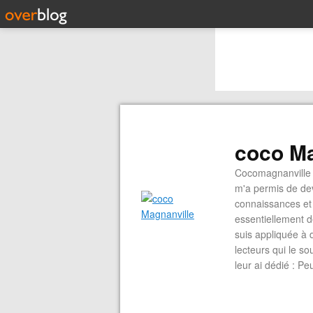
coco Ma
Cocomagnanville 
m'a permis de dev
connaissances et 
essentiellement d
suis appliquée à 
lecteurs qui le s
leur ai dédié : P