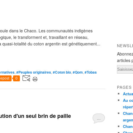
roule dans le Chaco. Les communautés indigènes
gique, le transforment et, travaillant en réseau,
 quasi-totalité du coton argentin est génétiquement...
NEWSL
Abonnez
articles 
Email
ernatives
,
#Peuples originaires
,
#Coton bio
,
#Qom
,
#Tobas
epost
0
PAGES
Actua
Au co
réper
Chans
ion d'un seul brin de paille
…
argen
Chans
Chan