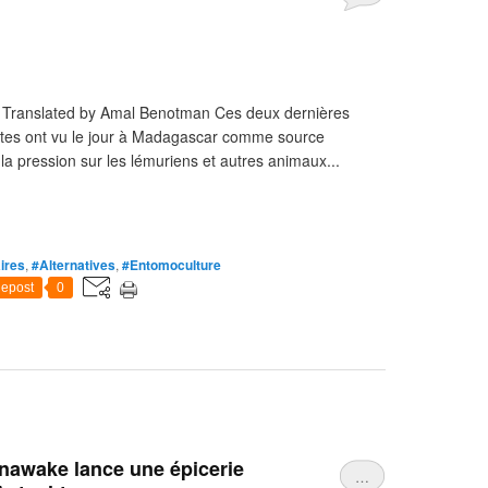
| Translated by Amal Benotman Ces deux dernières
ctes ont vu le jour à Madagascar comme source
la pression sur les lémuriens et autres animaux...
ires
,
#Alternatives
,
#Entomoculture
epost
0
awake lance une épicerie
…