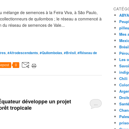
CATÉG
u mélange de semences à la Feira Viva, à São Paulo,
ABYA
es collectionneurs de quilombos ; le réseau a commencé à
Peupl
n du réseau de semences de Vale...
pille
Mes 
Mexi
Brési
ires
,
#Afrodescendants
,
#Quilombolas
,
#Brésil
,
#Réseau de
Péro
Les o
epost
0
Savoi
indig
Chili
Colo
Argen
Droit
quateur développe un projet
…
Sant
rêt tropicale
Chan
Pales
priso