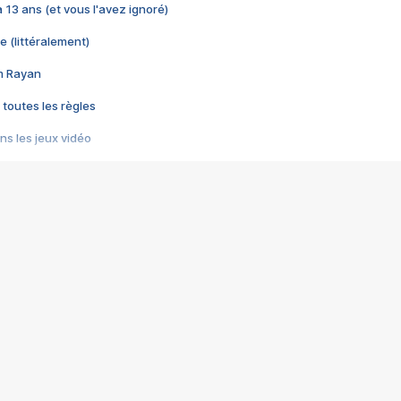
 a 13 ans (et vous l'avez ignoré)
e (littéralement)
im Rayan
 toutes les règles
s les jeux vidéo
us choquant de Rockstar ? - Le scandale BULLY
e plus moche de Steam
du RÊVE tourne au CAUCHEMAR
pendant 8 heures
it… à tort
umiliés par un jeu vidéo
ire - Final Fantasy 8
ti un empire - Age of Empires