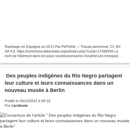
Radelage en Espagne en 2011 Par PePeEfe — Travail personnel, CC BY-
SA 4.0, https://commons.wikimedia.org/w/index.php?curid=17488936 Le
nom de l'élément dans les pays soumissionnaires Vorařství (en tchèque)
Flößerei (en allemand) Plostnieku amata prasmes...
Des peuples indigènes du Rio Negro partagent
leur culture et leurs connaissances dans un
nouveau musée à Berlin
Publié le 05/12/2022 à 09:16
Par
caroleone