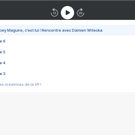
bey Maguire, c'est lui ! Rencontre avec Damien Witecka
e 6
e 5
e 4
e 3
s créatrices de la VF !
e 2
e 1
e Mektoub My Love arrive enfin ! Rencontre avec Shaïn Boumedine et Sal
i : après Toni en famille