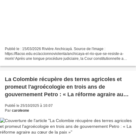
Publié le : 15/03/2026 Rivière Anchicayá. Source de l'image :
https://flacso.edu.ec/accionnoviolenta/anchicaya-el-rio-que-se-resiste-a-
morir/ Après une longue procédure judiciaire, la Cour constitutionnelle a
statué en faveur des communautés noires d'Anchicayá,...
La Colombie récupère des terres agricoles et
promeut l'agroécologie en trois ans de
gouvernement Petro : « La réforme agraire au
cœur de la paix »
Publié le 25/10/2025 à 10:07
Par
caroleone