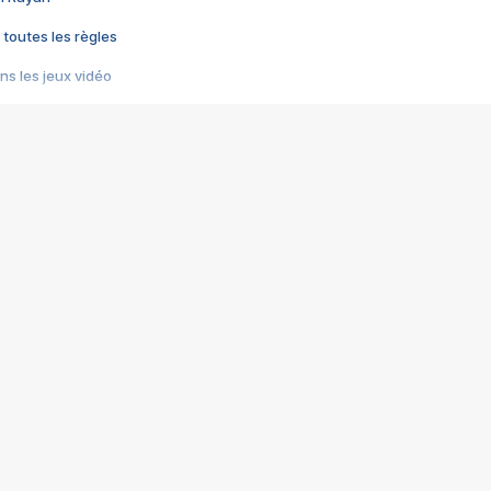
 toutes les règles
s les jeux vidéo
us choquant de Rockstar ? - Le scandale BULLY
e plus moche de Steam
du RÊVE tourne au CAUCHEMAR
pendant 8 heures
it… à tort
umiliés par un jeu vidéo
ire - Final Fantasy 8
ti un empire - Age of Empires
story DOFUS
tard, il crée l'un des pires jeux de tous les temps, MindsEye.