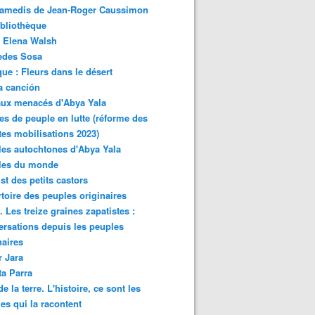
samedis de Jean-Roger Caussimon
bliothèque
 Elena Walsh
edes Sosa
ue : Fleurs dans le désert
a canción
aux menacés d'Abya Yala
es de peuple en lutte (réforme des
ites mobilisations 2023)
es autochtones d'Abya Yala
les du monde
ist des petits castors
toire des peuples originaires
 Les treize graines zapatistes :
rsations depuis les peuples
naires
r Jara
ta Parra
de la terre. L'histoire, ce sont les
es qui la racontent