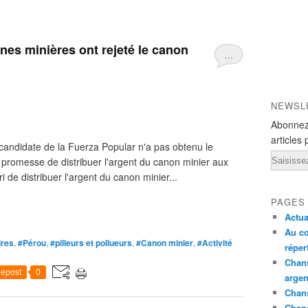
nes minières ont rejeté le canon
…
NEWSL
Abonnez
articles 
candidate de la Fuerza Popular n'a pas obtenu le
Email
 promesse de distribuer l'argent du canon minier aux
 de distribuer l'argent du canon minier...
PAGES
Actua
Au co
ires
,
#Pérou
,
#pilleurs et pollueurs
,
#Canon minier
,
#Activité
réper
Chans
epost
0
argen
Chans
Chan