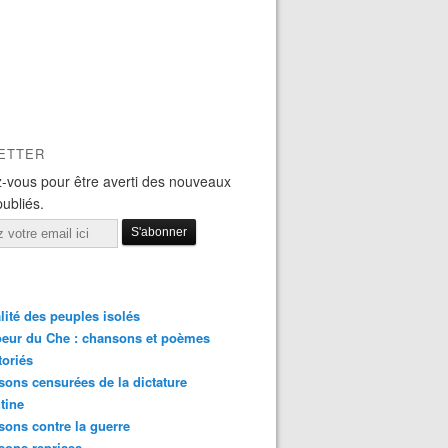
ETTER
-vous pour être averti des nouveaux
publiés.
lité des peuples isolés
eur du Che : chansons et poèmes
toriés
ons censurées de la dictature
tine
ons contre la guerre
sons reprises