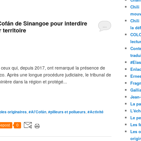
Chili
mouve
Chili
Cofán de Sinangoe pour interdire
…
la dé
 territoire
COLO
lectu
Conte
tradui
#Ela
 ceux qui, depuis 2017, ont remarqué la présence de
Enla
o. Après une longue procédure judiciaire, le tribunal de
Ernes
nière dans la région et protégé...
Frag
Galli
Jean
La pa
L'éch
les originaires
,
#Ai'Cofán
,
#pilleurs et pollueurs
,
#Activité
Le pet
Les f
epost
0
Les o
origi