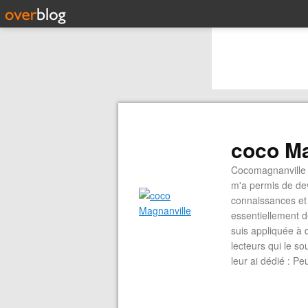
coco Ma
Cocomagnanville 
m'a permis de dev
connaissances et 
essentiellement d
suis appliquée à 
lecteurs qui le s
leur ai dédié : P