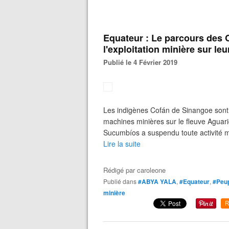
Equateur : Le parcours des 
l'exploitation minière sur leur
Publié le 4 Février 2019
Les indigènes Cofán de Sinangoe sont
machines minières sur le fleuve Aguaric
Sucumbíos a suspendu toute activité mi
Lire la suite
Rédigé par
caroleone
Publié dans
#ABYA YALA
,
#Equateur
,
#Peup
minière
R