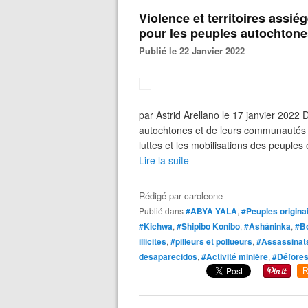
Violence et territoires assié
pour les peuples autochtone
Publié le 22 Janvier 2022
par Astrid Arellano le 17 janvier 2022
autochtones et de leurs communautés 
luttes et les mobilisations des peuples 
Lire la suite
Rédigé par
caroleone
Publié dans
#ABYA YALA
,
#Peuples origina
#Kichwa
,
#Shipibo Konibo
,
#Asháninka
,
#B
illicites
,
#pilleurs et pollueurs
,
#Assassinats
desaparecidos
,
#Activité minière
,
#Défores
R