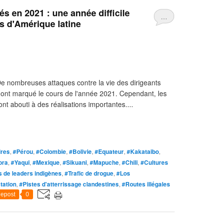
gés en 2021 : une année difficile
…
s d'Amérique latine
 De nombreuses attaques contre la vie des dirigeants
ont marqué le cours de l'année 2021. Cependant, les
ont abouti à des réalisations importantes....
ires
,
#Pérou
,
#Colombie
,
#Bolivie
,
#Equateur
,
#Kakataibo
,
ora
,
#Yaqui
,
#Mexique
,
#Sikuani
,
#Mapuche
,
#Chili
,
#Cultures
 de leaders indigènes
,
#Trafic de drogue
,
#Los
tation
,
#Pistes d'atterrissage clandestines
,
#Routes illégales
epost
0