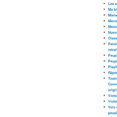
Les 
Ma bi
Maria
Merc
Mexiq
Nuev
Oise
Parol
retra
Peupl
Peup
Playl
Réper
Tzam.
Conve
origi
Victo
Viole
Voix 
peupl