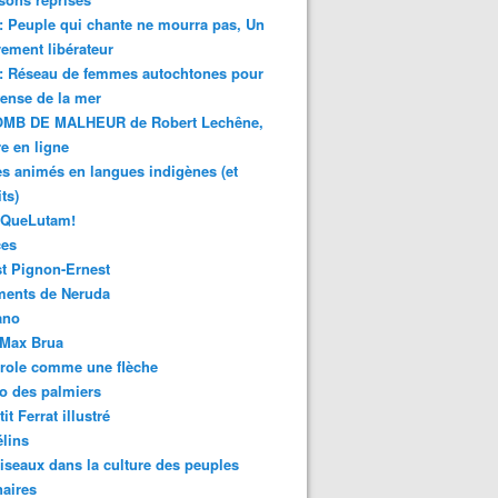
 : Peuple qui chante ne mourra pas, Un
ment libérateur
 : Réseau de femmes autochtones pour
fense de la mer
MB DE MALHEUR de Robert Lechêne,
re en ligne
s animés en langues indigènes (et
ts)
sQueLutam!
ces
t Pignon-Ernest
ments de Neruda
ano
-Max Brua
role comme une flèche
o des palmiers
it Ferrat illustré
élins
iseaux dans la culture des peuples
naires