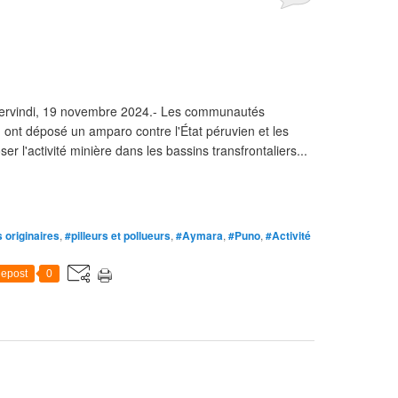
Servindi, 19 novembre 2024.- Les communautés
, ont déposé un amparo contre l'État péruvien et les
r l'activité minière dans les bassins transfrontaliers...
 originaires
,
#pilleurs et pollueurs
,
#Aymara
,
#Puno
,
#Activité
epost
0