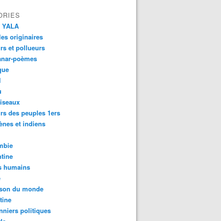
ORIES
 YALA
es originaires
urs et pollueurs
anar-poèmes
que
l
u
iseaux
rs des peuples 1ers
ènes et indiens
mbie
tine
s humains
é
son du monde
tine
nniers politiques