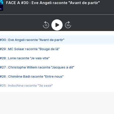
FACE A #30 : Eve Angeli raconte "Avant de partir"
#30 : Eve Angeli raconte "Avant de partir"
#29 : MC Solaar raconte "Bouge de là"
28 : Lorie raconte "Je vais vite"
#27 : Christophe Willem raconte "Jacques a dit"
#26 : Chimène Badi raconte "Entre nous"
#25 : Indochine raconte "3e sexe"
#24 : Zaho raconte "C'est chelou"
#23 : Patrick Bruel raconte "Au café des délices"
#22 : Kyo raconte "Le chemin"