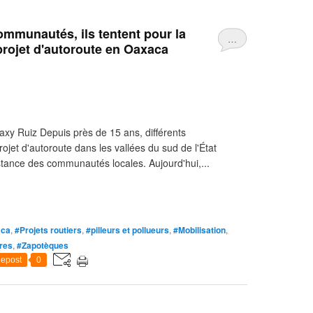
ommunautés, ils tentent pour la
…
projet d'autoroute en Oaxaca
naxy Ruiz Depuis près de 15 ans, différents
jet d'autoroute dans les vallées du sud de l'État
stance des communautés locales. Aujourd'hui,...
aca
,
#Projets routiers
,
#pilleurs et pollueurs
,
#Mobilisation
,
ires
,
#Zapotèques
epost
0