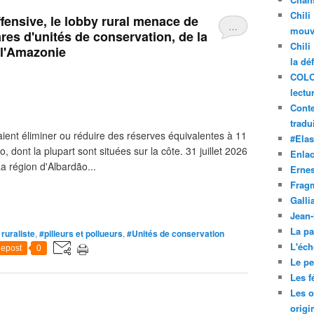
Chili
ffensive, le lobby rural menace de
…
mouve
res d'unités de conservation, de la
Chili
 l'Amazonie
la dé
COLO
lectu
Conte
tradui
ient éliminer ou réduire des réserves équivalentes à 11
#Ela
lo, dont la plupart sont situées sur la côte. 31 juillet 2026
Enla
a région d'Albardão...
Ernes
Frag
Galli
Jean
La pa
ruraliste
,
#pilleurs et pollueurs
,
#Unités de conservation
L'éch
epost
0
Le pet
Les f
Les o
origi