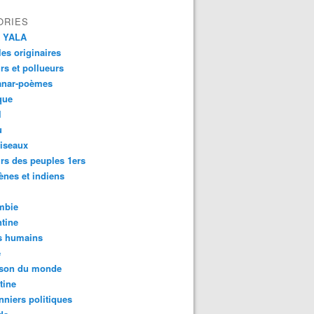
ORIES
 YALA
es originaires
urs et pollueurs
anar-poèmes
que
l
u
iseaux
rs des peuples 1ers
ènes et indiens
mbie
tine
s humains
é
son du monde
tine
nniers politiques