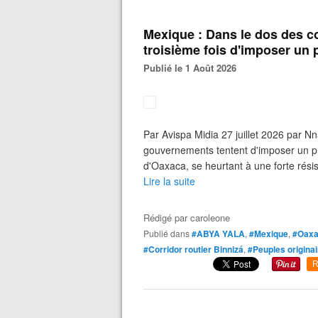
Mexique : Dans le dos des c
troisième fois d'imposer un 
Publié le 1 Août 2026
Par Avispa Midia 27 juillet 2026 par N
gouvernements tentent d'imposer un pro
d'Oaxaca, se heurtant à une forte rési
Lire la suite
Rédigé par
caroleone
Publié dans
#ABYA YALA
,
#Mexique
,
#Oax
#Corridor routier Binnizá
,
#Peuples origina
R