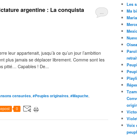
Les 
ctature argentine : La conquista
Ma bi
…
Maria
Merc
Mexiq
Nuev
Oise
Parol
re leur appartenait, jusqu’à ce qu’un jour l’ambition
retra
ssent plus jamais se déplacer librement. Comme sont les
Peupl
ans pitié… Capables ! De...
Peup
Playl
Réper
Tzam.
nsons censurées
,
#Peuples originaires
,
#Mapuche
,
Conve
origi
epost
0
Victo
Viole
Voix 
peupl