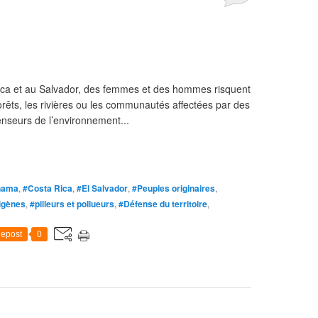
ca et au Salvador, des femmes et des hommes risquent
 forêts, les rivières ou les communautés affectées par des
fenseurs de l’environnement...
nama
,
#Costa Rica
,
#El Salvador
,
#Peuples originaires
,
igènes
,
#pilleurs et pollueurs
,
#Défense du territoire
,
epost
0