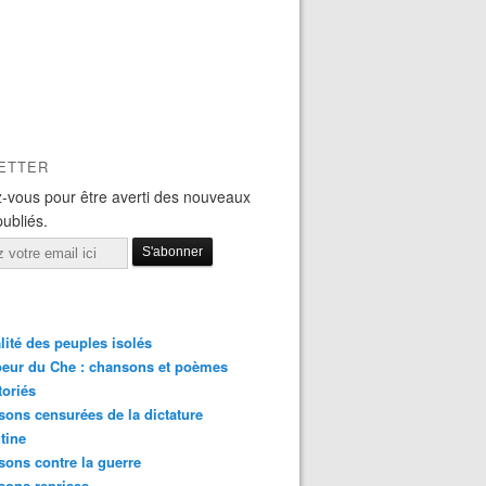
ETTER
-vous pour être averti des nouveaux
publiés.
lité des peuples isolés
eur du Che : chansons et poèmes
toriés
ons censurées de la dictature
tine
ons contre la guerre
sons reprises