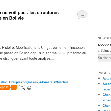
 ne voit pas : les structures
…
e en Bolivie
NEWSL
Abonnez
 Histoire, Mobilisations 1. Un gouvernement incapable
articles 
se passe en Bolivie depuis le 1er mai 2026 présente au
Email
 distinguer avant toute analyse....
PAGES
Actua
sation
,
#Peuples originaires
,
#Aymara
,
#Quechua
Au co
epost
0
réper
Chans
argen
Chans
Chan