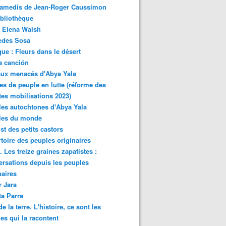
samedis de Jean-Roger Caussimon
bliothèque
 Elena Walsh
edes Sosa
ue : Fleurs dans le désert
a canción
aux menacés d'Abya Yala
es de peuple en lutte (réforme des
ites mobilisations 2023)
es autochtones d'Abya Yala
les du monde
ist des petits castors
toire des peuples originaires
 Les treize graines zapatistes :
rsations depuis les peuples
naires
r Jara
ta Parra
de la terre. L'histoire, ce sont les
es qui la racontent