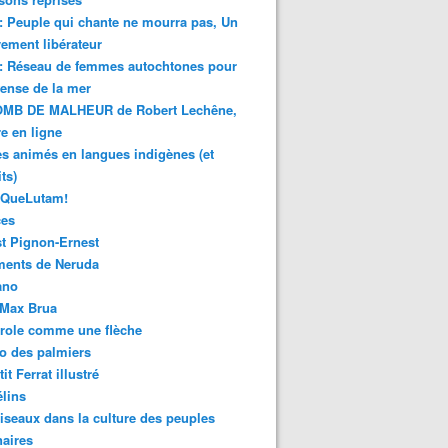
 : Peuple qui chante ne mourra pas, Un
ment libérateur
 : Réseau de femmes autochtones pour
fense de la mer
MB DE MALHEUR de Robert Lechêne,
re en ligne
s animés en langues indigènes (et
ts)
sQueLutam!
ces
t Pignon-Ernest
ments de Neruda
ano
-Max Brua
role comme une flèche
o des palmiers
it Ferrat illustré
élins
iseaux dans la culture des peuples
naires