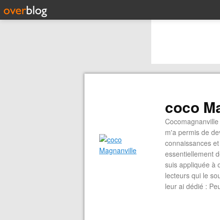
coco Ma
Cocomagnanville 
m'a permis de dev
connaissances et 
essentiellement d
suis appliquée à 
lecteurs qui le s
leur ai dédié : P