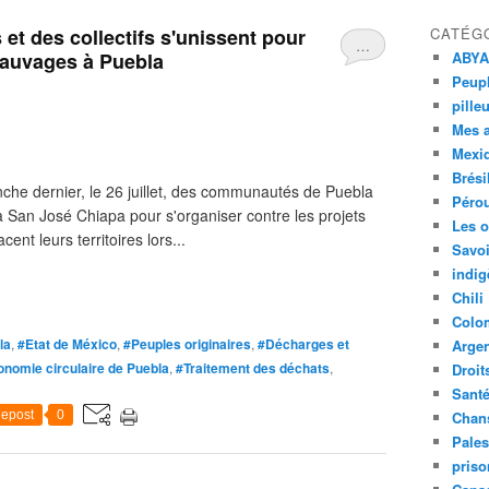
t des collectifs s'unissent pour
CATÉG
…
 sauvages à Puebla
ABYA
Peupl
pille
Mes 
Mexi
Brési
nche dernier, le 26 juillet, des communautés de Puebla
Péro
 à San José Chiapa pour s'organiser contre les projets
Les o
nt leurs territoires lors...
Savoi
indig
Chili
Colo
la
,
#Etat de México
,
#Peuples originaires
,
#Décharges et
Argen
onomie circulaire de Puebla
,
#Traitement des déchats
,
Droit
Sant
epost
0
Chan
Pales
priso