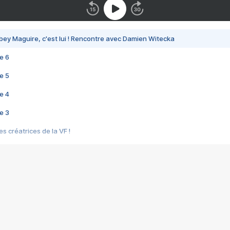
bey Maguire, c'est lui ! Rencontre avec Damien Witecka
e 6
e 5
e 4
e 3
s créatrices de la VF !
e 2
e 1
e Mektoub My Love arrive enfin ! Rencontre avec Shaïn Boumedine et Sal
i : après Toni en famille
elle réalise le bouleversant Dites lui que je l'aime