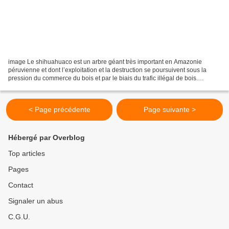
image Le shihuahuaco est un arbre géant très important en Amazonie
péruvienne et dont l’exploitation et la destruction se poursuivent sous la
pression du commerce du bois et par le biais du trafic illégal de bois.
L’abattage illégal d’arbres de plus de...
< Page précédente
Page suivante >
Hébergé par Overblog
Top articles
Pages
Contact
Signaler un abus
C.G.U.