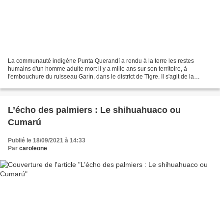
La communauté indigène Punta Querandí a rendu à la terre les restes
humains d'un homme adulte mort il y a mille ans sur son territoire, à
l'embouchure du ruisseau Garín, dans le district de Tigre. Il s'agit de la
première ré-inhumation dans la région...
L’écho des palmiers : Le shihuahuaco ou
Cumarú
Publié le 18/09/2021 à 14:33
Par
caroleone