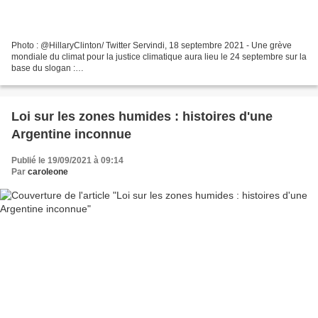
Photo : @HillaryClinton/ Twitter Servindi, 18 septembre 2021 - Une grève
mondiale du climat pour la justice climatique aura lieu le 24 septembre sur la
base du slogan :
#UnrootTheSystem/DéracinerLeSystème/DesenraizaElSistema Il s'agit d'un
appel à changer...
Loi sur les zones humides : histoires d'une
Argentine inconnue
Publié le 19/09/2021 à 09:14
Par
caroleone