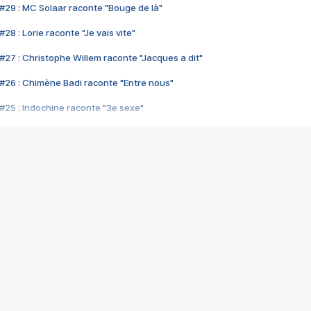
#29 : MC Solaar raconte "Bouge de là"
28 : Lorie raconte "Je vais vite"
#27 : Christophe Willem raconte "Jacques a dit"
#26 : Chimène Badi raconte "Entre nous"
#25 : Indochine raconte "3e sexe"
#24 : Zaho raconte "C'est chelou"
#23 : Patrick Bruel raconte "Au café des délices"
#22 : Kyo raconte "Le chemin"
#21 : Nolwenn Leroy raconte "Cassé"
#20 : Patrick Hernandez raconte "Born to be alive"
#19 : Lorie raconte "Près de moi"
#18 : Michael Jones raconte "A nos actes manqués" (avec Jean-Jacque
#17 : Khaled raconte "Aïcha"