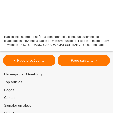
Rankin Inlet au mois d'août. La communauté a connu un automne plus
chaud que la moyenne à cause de vents venus de l'est, selon le maire, Harry
Towtongie. PHOTO : RADIO-CANADA / MATISSE HARVEY Laureen Laboret
3 décembre 2021 Au Nunavut, ces derniers mois...
< Page précédente
Page suivante >
Hébergé par Overblog
Top articles
Pages
Contact
Signaler un abus