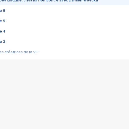
bey Maguire, c'est lui ! Rencontre avec Damien Witecka
e 6
e 5
e 4
e 3
s créatrices de la VF !
e 2
e 1
e Mektoub My Love arrive enfin ! Rencontre avec Shaïn Boumedine et Sal
i : après Toni en famille
elle réalise le bouleversant Dites lui que je l'aime
ais ! Rencontre autour de Vie privée de Rebecca Zlotowski
 de Marguerite, Grave... Rencontre avec Ella Rumpf