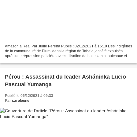
Amazonia Real Par Jullie Pereira Publié : 02/12/2021 à 15:10 Des indigènes
de la communauté de Pium, dans la région de Tabaio, ont été expulsés
après une répression policière avec utilisation de balles en caoutchouc et de
gaz lacrymogènes (Photo : CIR)....
Pérou : Assassinat du leader Asháninka Lucio
Pascual Yumanga
Publié le 06/12/2021 à 09:33
Par
caroleone