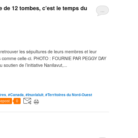
e de 12 tombes, c’est le temps du
…
 à retrouver les sépultures de leurs membres et leur
ales comme celle-ci. PHOTO : FOURNIE PAR PEGGY DAY
outien de l’initiative Nanilavut,...
ires
,
#Canada
,
#Inuvialuit
,
#Territoires du Nord-Ouest
epost
0