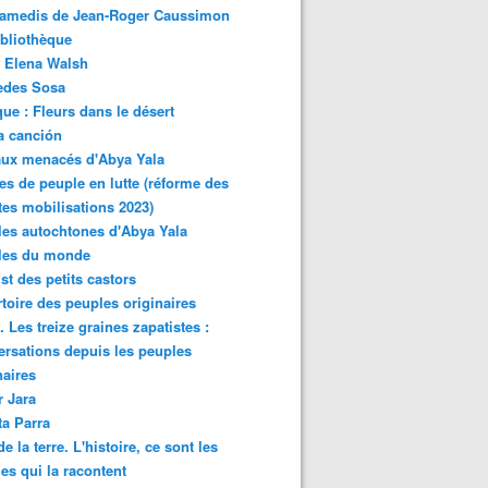
samedis de Jean-Roger Caussimon
bliothèque
 Elena Walsh
edes Sosa
ue : Fleurs dans le désert
a canción
aux menacés d'Abya Yala
es de peuple en lutte (réforme des
ites mobilisations 2023)
es autochtones d'Abya Yala
les du monde
ist des petits castors
toire des peuples originaires
 Les treize graines zapatistes :
rsations depuis les peuples
naires
r Jara
ta Parra
de la terre. L'histoire, ce sont les
es qui la racontent