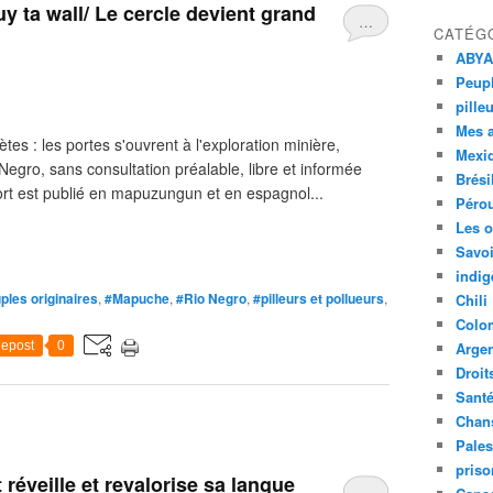
y ta wall/ Le cercle devient grand
…
CATÉG
ABYA
Peupl
pille
Mes 
 : les portes s'ouvrent à l'exploration minière,
Mexi
egro, sans consultation préalable, libre et informée
Brési
rt est publié en mapuzungun et en espagnol...
Péro
Les o
Savoi
indig
ples originaires
,
#Mapuche
,
#Rio Negro
,
#pilleurs et pollueurs
,
Chili
Colo
epost
0
Argen
Droit
Sant
Chan
Pales
priso
réveille et revalorise sa langue
…