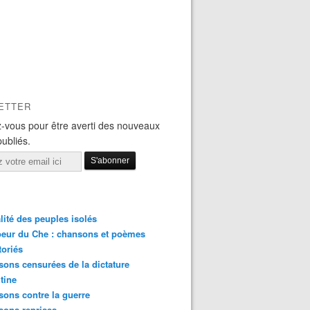
ETTER
-vous pour être averti des nouveaux
publiés.
lité des peuples isolés
eur du Che : chansons et poèmes
toriés
ons censurées de la dictature
tine
ons contre la guerre
sons reprises