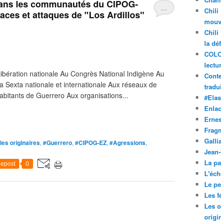
dans les communautés du CIPOG-
…
Chili
aces et attaques de "Los Ardillos"
mouve
Chili
la dé
COLO
lectu
ibération nationale Au Congrès National Indigène Au
Conte
 Sexta nationale et internationale Aux réseaux de
tradui
habitants de Guerrero Aux organisations...
#Ela
Enla
Ernes
Frag
Galli
es originaires
,
#Guerrero
,
#CIPOG-EZ
,
#Agressions
,
Jean
La pa
epost
0
L'éch
Le pet
Les f
Les o
origi