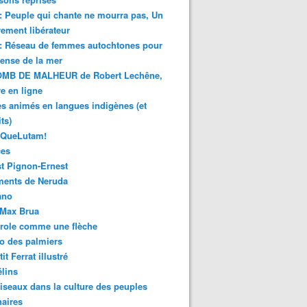
 : Peuple qui chante ne mourra pas, Un
ment libérateur
 : Réseau de femmes autochtones pour
fense de la mer
MB DE MALHEUR de Robert Lechêne,
re en ligne
s animés en langues indigènes (et
ts)
sQueLutam!
ces
t Pignon-Ernest
ments de Neruda
ano
-Max Brua
role comme une flèche
o des palmiers
it Ferrat illustré
élins
iseaux dans la culture des peuples
naires