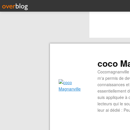
coco Ma
Cocomagnanville 
m'a permis de dev
connaissances et 
essentiellement d
suis appliquée à 
lecteurs qui le s
leur ai dédié : P