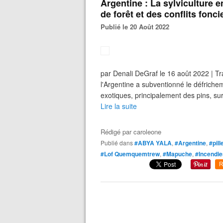
Argentine : La sylviculture 
de forêt et des conflits fonci
Publié le 20 Août 2022
par Denali DeGraf le 16 août 2022 | Tr
l'Argentine a subventionné le défrichem
exotiques, principalement des pins, su
Lire la suite
Rédigé par
caroleone
Publié dans
#ABYA YALA
,
#Argentine
,
#pill
#Lof Quemquemtrew
,
#Mapuche
,
#Incendie
R