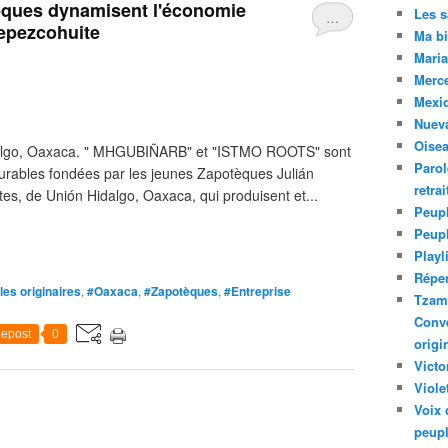
èques dynamisent l'économie
Les 
…
tepezcohuite
Ma bi
Maria
Merc
Mexiq
Nuev
Oise
algo, Oaxaca. " MHGUBIÑARB" et "ISTMO ROOTS" sont
Parol
urables fondées par les jeunes Zapotèques Julián
retra
s, de Unión Hidalgo, Oaxaca, qui produisent et...
Peupl
Peup
Playl
Réper
es originaires
,
#Oaxaca
,
#Zapotèques
,
#Entreprise
Tzam.
Conve
epost
0
origi
Victo
Viole
Voix 
peupl