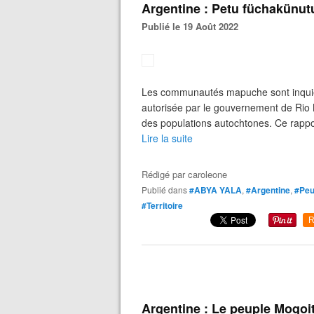
Argentine : Petu füchakünutu
Publié le 19 Août 2022
Les communautés mapuche sont inquiètes
autorisée par le gouvernement de Rio N
des populations autochtones. Ce rappo
Lire la suite
Rédigé par
caroleone
Publié dans
#ABYA YALA
,
#Argentine
,
#Peu
#Territoire
R
Argentine : Le peuple Moqoit 