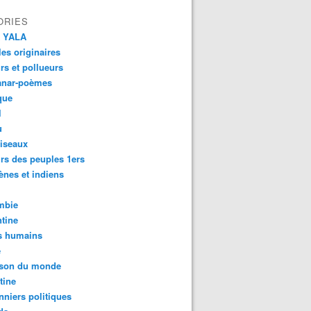
ORIES
 YALA
es originaires
urs et pollueurs
anar-poèmes
que
l
u
iseaux
rs des peuples 1ers
ènes et indiens
mbie
tine
s humains
é
son du monde
tine
nniers politiques