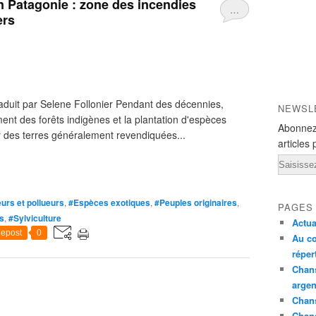
en Patagonie : zone des incendies
…
ers
aduit par Selene Follonier Pendant des décennies,
NEWSL
ent des forêts indigènes et la plantation d'espèces
Abonnez
r des terres généralement revendiquées...
articles 
Email
eurs et pollueurs
,
#Espèces exotiques
,
#Peuples originaires
,
PAGES
s
,
#Sylviculture
Actua
epost
0
Au co
réper
Chans
argen
Chans
Chan