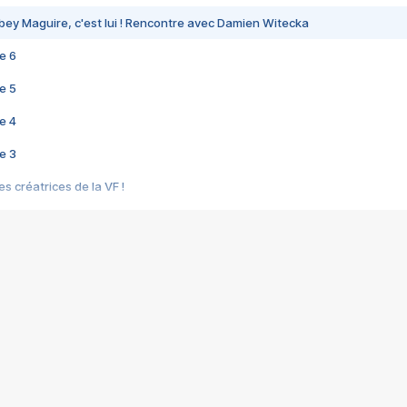
bey Maguire, c'est lui ! Rencontre avec Damien Witecka
e 6
e 5
e 4
e 3
s créatrices de la VF !
e 2
e 1
e Mektoub My Love arrive enfin ! Rencontre avec Shaïn Boumedine et Sal
i : après Toni en famille
elle réalise le bouleversant Dites lui que je l'aime
ais ! Rencontre autour de Vie privée de Rebecca Zlotowski