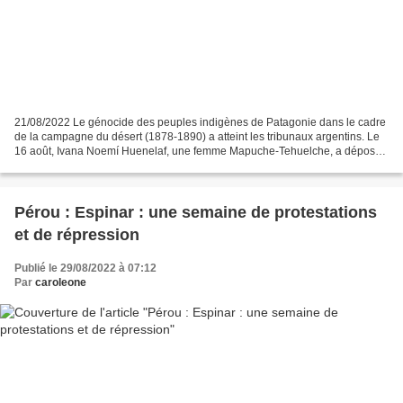
21/08/2022 Le génocide des peuples indigènes de Patagonie dans le cadre
de la campagne du désert (1878-1890) a atteint les tribunaux argentins. Le
16 août, Ivana Noemí Huenelaf, une femme Mapuche-Tehuelche, a déposé
une plainte devant les tribunaux fédéraux...
Pérou : Espinar : une semaine de protestations
et de répression
Publié le 29/08/2022 à 07:12
Par
caroleone