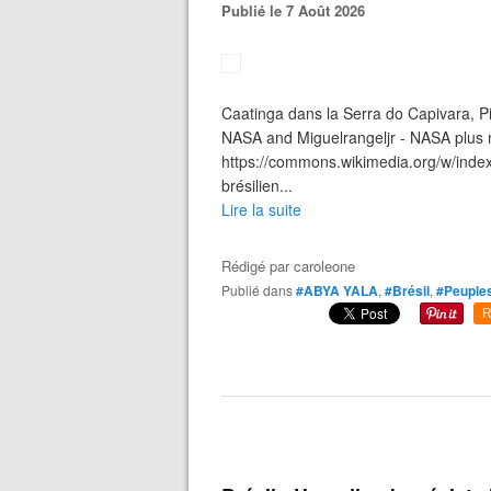
Publié le 7 Août 2026
Caatinga dans la Serra do Capivara, Pi
NASA and Miguelrangeljr - NASA plus m
https://commons.wikimedia.org/w/ind
brésilien...
Lire la suite
Rédigé par
caroleone
Publié dans
#ABYA YALA
,
#Brésil
,
#Peuples
R