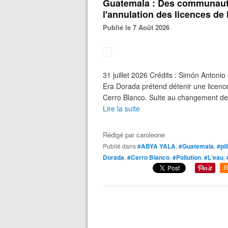
Guatemala : Des communauté
l'annulation des licences de
Publié le 7 Août 2026
31 juillet 2026 Crédits : Simón Antoni
Era Dorada prétend détenir une licenc
Cerro Blanco. Suite au changement de pr
Lire la suite
Rédigé par
caroleone
Publié dans
#ABYA YALA
,
#Guatemala
,
#pil
Dorada
,
#Cerro Blanco
,
#Pollution
,
#L'eau
,
R