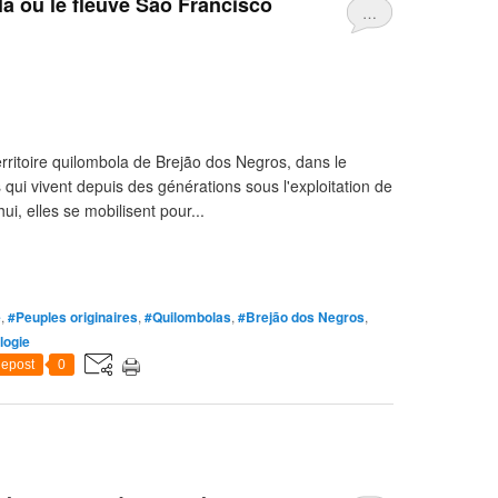
là où le fleuve São Francisco
…
erritoire quilombola de Brejão dos Negros, dans le
ui vivent depuis des générations sous l'exploitation de
ui, elles se mobilisent pour...
e
,
#Peuples originaires
,
#Quilombolas
,
#Brejão dos Negros
,
logie
epost
0