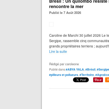
Brésil : Un quilombo résiste 
rencontre la mer
Publié le 7 Août 2026
Caroline de Marchi 30 juillet 2026 Le t
Sergipe, rassemble cinq communautés q
grands propriétaires terriens ; aujourd'h
Lire la suite
Rédigé par
caroleone
Publié dans
#ABYA YALA
,
#Brésil
,
#Sergip
#pilleurs et pollueurs
,
#Territoire
,
#Agroéco
R