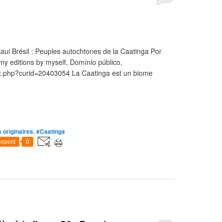
aui Brésil : Peuples autochtones de la Caatinga Por
y editions by myself, Domínio público,
ex.php?curid=20403054 La Caatinga est un biome
 originaires
,
#Caatinga
epost
0