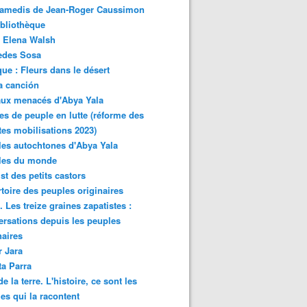
samedis de Jean-Roger Caussimon
bliothèque
 Elena Walsh
edes Sosa
ue : Fleurs dans le désert
a canción
aux menacés d'Abya Yala
es de peuple en lutte (réforme des
ites mobilisations 2023)
es autochtones d'Abya Yala
les du monde
ist des petits castors
toire des peuples originaires
 Les treize graines zapatistes :
rsations depuis les peuples
naires
r Jara
ta Parra
de la terre. L'histoire, ce sont les
es qui la racontent