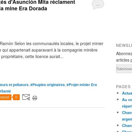
s d'Asunción Mita réclament
…
 la mine Era Dorada
o Ramón Selon les communautés locales, le projet minier
NEWSL
e qui appartenait auparavant à la compagnie minière
Abonnez
opriétaire, cette licence aurait...
articles 
Email
leurs et pollueurs
,
#Peuples originaires
,
#Projet minier Era
PAGES
#Santé
Actua
epost
0
Au co
réper
Chans
argen
Chans
Chan