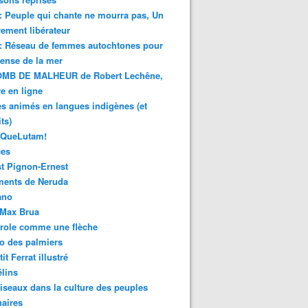
 : Peuple qui chante ne mourra pas, Un
ment libérateur
 : Réseau de femmes autochtones pour
fense de la mer
MB DE MALHEUR de Robert Lechêne,
re en ligne
s animés en langues indigènes (et
ts)
sQueLutam!
ces
t Pignon-Ernest
ments de Neruda
ano
-Max Brua
role comme une flèche
o des palmiers
it Ferrat illustré
élins
iseaux dans la culture des peuples
naires