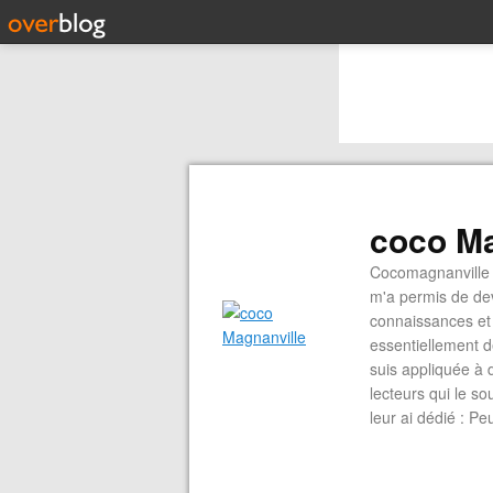
coco Ma
Cocomagnanville 
m'a permis de dev
connaissances et 
essentiellement d
suis appliquée à 
lecteurs qui le s
leur ai dédié : P