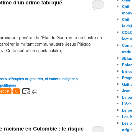
ctime d'un crime fabriqué
…
Chili
mouve
Chili
la dé
COLO
procureur général de l'État de Guerrero a orchestré un
lectu
carcérer le militant communautaire Jesús Plácido
Conte
z. Cette opération spectaculaire,...
tradui
#Ela
Enla
Ernes
Frag
rero
,
#Peuples originaires
,
#Leaders indigènes
,
Galli
politiques
Jean
epost
0
La pa
L'éch
Le pet
Les f
Les o
de racisme en Colombie : le risque
origi
…