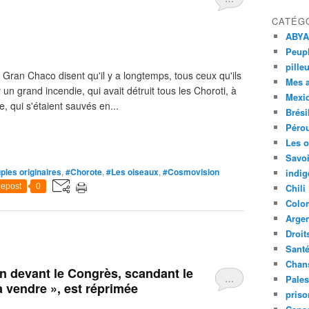
CATÉG
ABYA
Peupl
pille
Gran Chaco disent qu'il y a longtemps, tous ceux qu'ils
Mes 
un grand incendie, qui avait détruit tous les Choroti, à
Mexi
 qui s'étaient sauvés en...
Brési
Péro
Les o
Savoi
ples originaires
,
#Chorote
,
#Les oiseaux
,
#Cosmovision
indig
epost
0
Chili
Colo
Argen
Droit
Sant
Chan
n devant le Congrès, scandant le
…
Pales
à vendre », est réprimée
priso