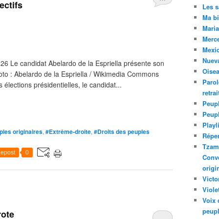
ectifs
Les 
Ma bi
Maria
Merc
Mexiq
Nuev
6 Le candidat Abelardo de la Espriella présente son
Oise
oto : Abelardo de la Espriella / Wikimedia Commons
Parol
 élections présidentielles, le candidat...
retra
Peupl
Peup
Playl
les originaires
,
#Extrême-droite
,
#Droits des peuples
Réper
Tzam.
epost
0
Conve
origi
Victo
Viole
Voix 
peupl
rote
…