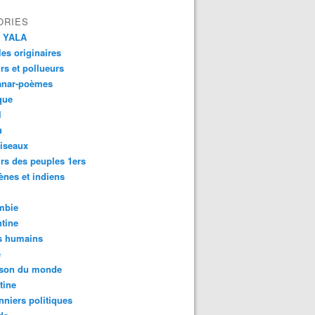
ORIES
 YALA
es originaires
urs et pollueurs
anar-poèmes
que
l
u
iseaux
rs des peuples 1ers
ènes et indiens
mbie
tine
s humains
é
son du monde
tine
nniers politiques