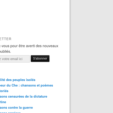
ETTER
-vous pour être averti des nouveaux
publiés.
lité des peuples isolés
eur du Che : chansons et poèmes
toriés
ons censurées de la dictature
tine
ons contre la guerre
sons reprises