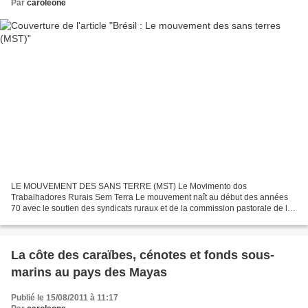
Par
caroleone
LE MOUVEMENT DES SANS TERRE (MST) Le Movimento dos
Trabalhadores Rurais Sem Terra Le mouvement naît au début des années
70 avec le soutien des syndicats ruraux et de la commission pastorale de la
terre (CPT). POURQUOI LE MST ? Parce qu’au Brésil : - 1%...
La côte des caraïbes, cénotes et fonds sous-
marins au pays des Mayas
Publié le 15/08/2011 à 11:17