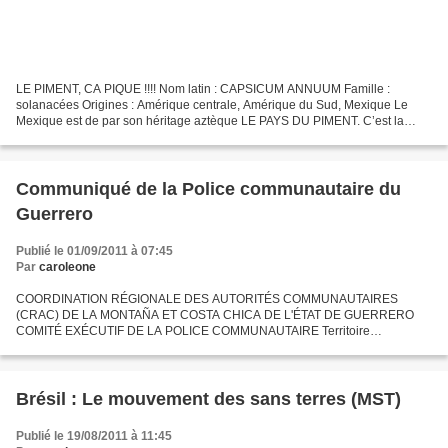
LE PIMENT, CA PIQUE !!!! Nom latin : CAPSICUM ANNUUM Famille :
solanacées Origines : Amérique centrale, Amérique du Sud, Mexique Le
Mexique est de par son héritage aztèque LE PAYS DU PIMENT. C’est la
première épice la plus consommée au monde Il existe...
Communiqué de la Police communautaire du
Guerrero
Publié le 01/09/2011 à 07:45
Par
caroleone
COORDINATION RÉGIONALE DES AUTORITÉS COMMUNAUTAIRES
(CRAC) DE LA MONTAÑA ET COSTA CHICA DE L'ÉTAT DE GUERRERO
COMITÉ EXÉCUTIF DE LA POLICE COMMUNAUTAIRE Territoire
communautaire, 21 août 2011. AU PEUPLE EN GÉNÉRAL. Aujourd'hui nous
sommes en train de...
Brésil : Le mouvement des sans terres (MST)
Publié le 19/08/2011 à 11:45