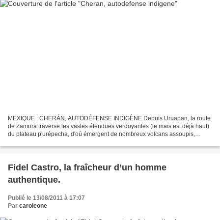
MEXIQUE : CHERÁN, AUTODÉFENSE INDIGÈNE Depuis Uruapan, la route
de Zamora traverse les vastes étendues verdoyantes (le maïs est déjà haut)
du plateau p'urépecha, d'où émergent de nombreux volcans assoupis,
couverts de forêts touffues. Après une quarantaine...
Fidel Castro, la fraîcheur d’un homme
authentique.
Publié le 13/08/2011 à 17:07
Par
caroleone