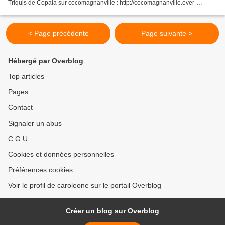
Triquis de Copala sur cocomagnanville : http://cocomagnanville.over-
blog.com/pages/MEXIQUE_la_nation_Triqui-3215926.html Publié...
< Page précédente
Page suivante >
Hébergé par Overblog
Top articles
Pages
Contact
Signaler un abus
C.G.U.
Cookies et données personnelles
Préférences cookies
Voir le profil de caroleone sur le portail Overblog
Créer un blog sur Overblog