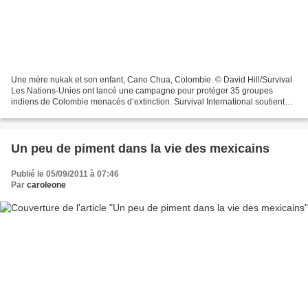
Une mère nukak et son enfant, Cano Chua, Colombie. © David Hill/Survival
Les Nations-Unies ont lancé une campagne pour protéger 35 groupes
indiens de Colombie menacés d’extinction. Survival International soutient
depuis plusieurs années l’un d’entre eux,...
Un peu de piment dans la vie des mexicains
Publié le 05/09/2011 à 07:46
Par
caroleone