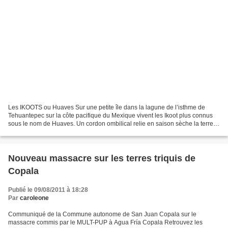
Les IKOOTS ou Huaves Sur une petite île dans la lagune de l’isthme de
Tehuantepec sur la côte pacifique du Mexique vivent les Ikoot plus connus
sous le nom de Huaves. Un cordon ombilical relie en saison sèche la terre
ferme du côté d’Alvaro Obregón. Je...
Nouveau massacre sur les terres triquis de
Copala
Publié le 09/08/2011 à 18:28
Par
caroleone
Communiqué de la Commune autonome de San Juan Copala sur le
massacre commis par le MULT-PUP à Agua Fría Copala Retrouvez les