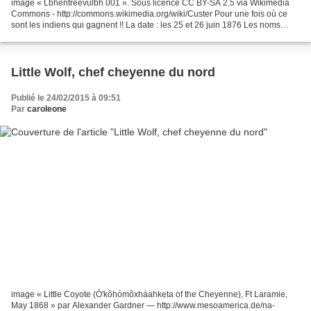
image « Lbhentreevulbh 001 ». Sous licence CC BY-SA 2.5 via Wikimedia
Commons - http://commons.wikimedia.org/wiki/Custer Pour une fois où ce
sont les indiens qui gagnent !! La date : les 25 et 26 juin 1876 Les noms
donnés à la bataille En sioux : La bataille...
Little Wolf, chef cheyenne du nord
Publié le 24/02/2015 à 09:51
Par
caroleone
image « Little Coyote (Ó'kôhómôxháahketa of the Cheyenne), Ft Laramie,
May 1868 » par Alexander Gardner — http://www.mesoamerica.de/na-