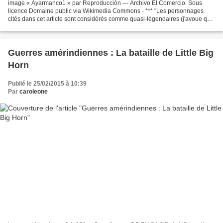
image « Ayarmanco1 » par Reproducción — Archivo El Comercio. Sous
licence Domaine public via Wikimedia Commons - *** "Les personnages
cités dans cet article sont considérés comme quasi-légendaires (j'avoue que
je ne sais pas vraiment ce que cela signifie)."...
Guerres amérindiennes : La bataille de Little Big
Horn
Publié le 25/02/2015 à 10:39
Par
caroleone