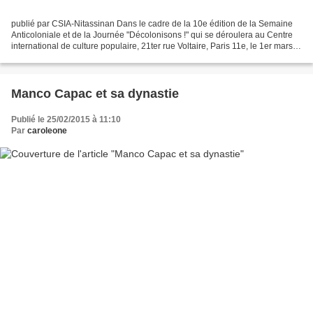
publié par CSIA-Nitassinan Dans le cadre de la 10e édition de la Semaine
Anticoloniale et de la Journée "Décolonisons !" qui se déroulera au Centre
international de culture populaire, 21ter rue Voltaire, Paris 11e, le 1er mars,
le CSIA-Nitassinan organise...
Manco Capac et sa dynastie
Publié le 25/02/2015 à 11:10
Par
caroleone