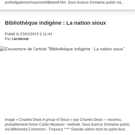
portraitgalerie/cheyenne/littlewolf.htm. Sous licence Domaine public via
Wikimedia Commons - *** O'kohomoxhaahketa en...
Bibliothèque indigène : La nation sioux
Publié le 23/02/2015 à 11:44
Par
caroleone
image « Charles Deas A group of Sioux » par Charles Deas — Inconnu,
probablement Amon Carter Museum - website. Sous licence Domaine public
via Wikimedia Commons - Trzęsacz **** Grande nation dont on parle tous
les jours, dans l'histoire, le présent et...