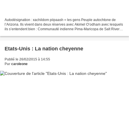
Autodésignation : xachildom piipaash = les gens Peuple autochtone de
l’Arizona. Ils vivent dans deux réserves avec Akimel O’odham avec lesquels
ils s’entendent bien : Communauté indienne Pima-Maricopa de Salt River
Communauté indienne de la rivière Gila...
Etats-Unis : La nation cheyenne
Publié le 26/02/2015 à 14:55
Par
caroleone