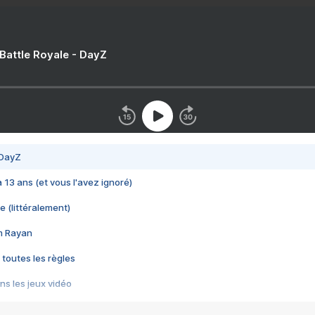
 Battle Royale - DayZ
 DayZ
 a 13 ans (et vous l'avez ignoré)
e (littéralement)
im Rayan
 toutes les règles
s les jeux vidéo
us choquant de Rockstar ? - Le scandale BULLY