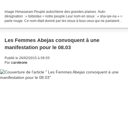
image Himasaram Peuple autochtone des grandes plaines. Auto-
désignation : « tsitsistas = notre peuple Leur nom en sioux : « sha-iye-na » =
parle rouge. Ce nom était donné par les sioux à tous ceux qui ne parlaient
pas leur langue. Langue tonale du groupe...
Les Femmes Abejas convoquent à une
manifestation pour le 08.03
Publié le 26/02/2015 à 09:55
Par
caroleone