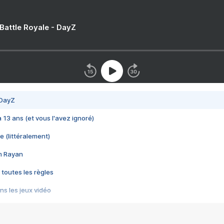
 Battle Royale - DayZ
 DayZ
 a 13 ans (et vous l'avez ignoré)
e (littéralement)
im Rayan
 toutes les règles
s les jeux vidéo
us choquant de Rockstar ? - Le scandale BULLY