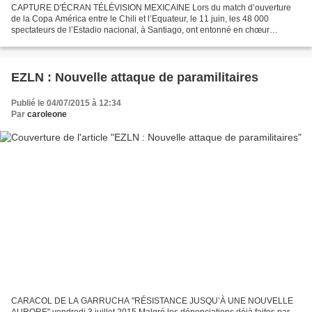
CAPTURE D'ÉCRAN TÉLÉVISION MEXICAINE Lors du match d’ouverture
de la Copa América entre le Chili et l’Equateur, le 11 juin, les 48 000
spectateurs de l’Estadio nacional, à Santiago, ont entonné en chœur
l’hymne chilien. L’une des tribunes était recouverte...
EZLN : Nouvelle attaque de paramilitaires
Publié le 04/07/2015 à 12:34
Par
caroleone
CARACOL DE LA GARRUCHA "RÉSISTANCE JUSQU’À UNE NOUVELLE
AURORE" vendredi 3 juillet 2015 Malgré les dénonciations déjà faites par