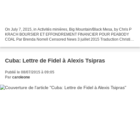
On July 7, 2015, in Activités minières, Big Mountain/Black Mesa, by Chris P
KRACH BOURSIER ET EFFONDREMENT FINANCIER POUR PEABODY
COAL Par Brenda Norrell Censored News 3 juillet 2015 Traduction Christine
Prat Peabody Coal s’effondre financièrement. Le...
Cuba: Lettre de Fidel à Alexis Tsipras
Publié le 08/07/2015 à 09:05
Par
caroleone