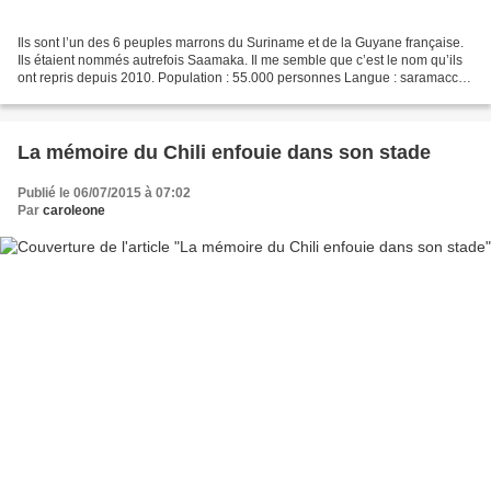
Ils sont l’un des 6 peuples marrons du Suriname et de la Guyane française.
Ils étaient nommés autrefois Saamaka. Il me semble que c’est le nom qu’ils
ont repris depuis 2010. Population : 55.000 personnes Langue : saramaccan
C’est une variante d’une langue...
La mémoire du Chili enfouie dans son stade
Publié le 06/07/2015 à 07:02
Par
caroleone