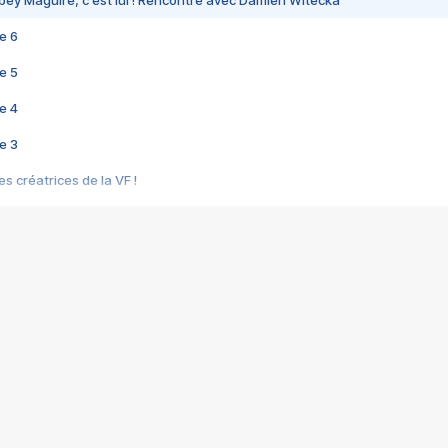
bey Maguire, c'est lui ! Rencontre avec Damien Witecka
e 6
e 5
e 4
e 3
s créatrices de la VF !
e 2
e 1
e Mektoub My Love arrive enfin ! Rencontre avec Shaïn Boumedine et Sal
i : après Toni en famille
elle réalise le bouleversant Dites lui que je l'aime
ais ! Rencontre autour de Vie privée de Rebecca Zlotowski
 de Marguerite, Grave... Rencontre avec Ella Rumpf