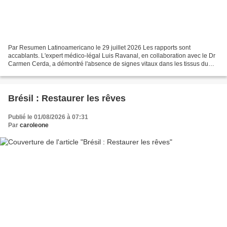
Par Resumen Latinoamericano le 29 juillet 2026 Les rapports sont
accablants. L'expert médico-légal Luis Ravanal, en collaboration avec le Dr
Carmen Cerda, a démontré l'absence de signes vitaux dans les tissus du
cou : Macarena a été pendue après son décès....
Brésil : Restaurer les rêves
Publié le 01/08/2026 à 07:31
Par
caroleone