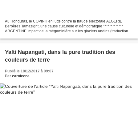
Au Honduras, le COPINH en lutte contre la fraude électorale ALGERIE
Berbères Tamazight, une cause culturelle et démocratique *************
ARGENTINE Impact de la mégaminière sur les glaciers andins (traduction
carolita) Mapuche 7 décembre : Toutes et...
Yalti Napangati, dans la pure tradition des
couleurs de terre
Publié le 18/12/2017 à 09:07
Par
caroleone