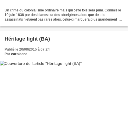
Un crime du colonialisme ordinaire mais qui cette fois sera puni. Commis le
10 juin 1838 par des blancs sur des aborigènes alors que de tels
assassinats n'étaient pas rares alors, celui-ci marquera plus grandement les
esprits dans le fait que des coupables...
Héritage fight (BA)
Publié le 20/08/2015 à 07:24
Par
caroleone