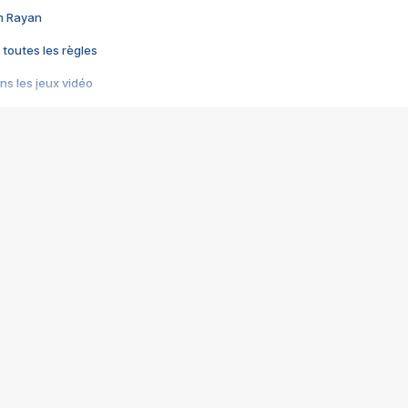
im Rayan
 toutes les règles
s les jeux vidéo
us choquant de Rockstar ? - Le scandale BULLY
e plus moche de Steam
du RÊVE tourne au CAUCHEMAR
pendant 8 heures
it… à tort
umiliés par un jeu vidéo
ire - Final Fantasy 8
ti un empire - Age of Empires
story DOFUS