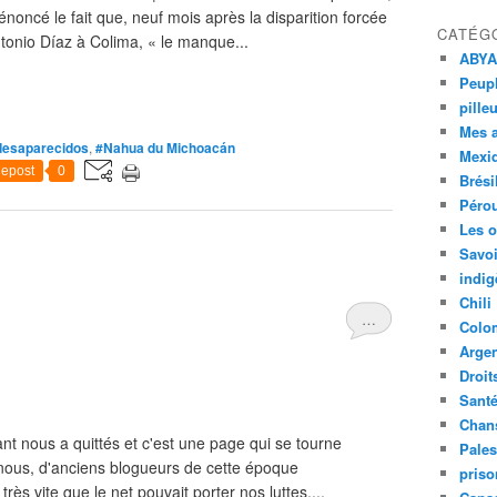
noncé le fait que, neuf mois après la disparition forcée
CATÉG
onio Díaz à Colima, « le manque...
ABYA
Peupl
pille
Mes 
desaparecidos
,
#Nahua du Michoacán
Mexi
epost
0
Brési
Péro
Les o
Savoi
indig
Chili
…
Colo
Argen
Droit
Sant
Chan
nt nous a quittés et c'est une page qui se tourne
Pales
 nous, d'anciens blogueurs de cette époque
priso
ès vite que le net pouvait porter nos luttes,...