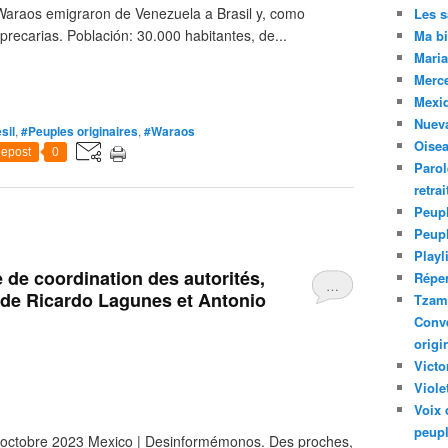
Waraos emigraron de Venezuela a Brasil y, como
Les 
recarias. Población: 30.000 habitantes, de...
Ma bi
Maria
Merc
Mexiq
Nuev
sil
,
#Peuples originaires
,
#Waraos
Oise
epost
0
Parol
retra
Peupl
Peup
Playl
 de coordination des autorités,
Réper
…
 de Ricardo Lagunes et Antonio
Tzam.
Conve
origi
Victo
Viole
Voix 
peupl
 octobre 2023 Mexico | Desinformémonos. Des proches,