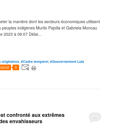
ejeter la manière dont les secteurs économiques utilisent
 les peuples indigènes Murilo Pajolla et Gabriela Moncau
re 2023 à 06:07 Délai...
 originaires
,
#Cadre temporel
,
#Gouvernement Lula
epost
0
est confronté aux extrêmes
…
 des envahisseurs