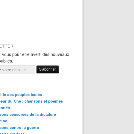
ETTER
-vous pour être averti des nouveaux
publiés.
lité des peuples isolés
eur du Che : chansons et poèmes
toriés
ons censurées de la dictature
tine
ons contre la guerre
sons reprises