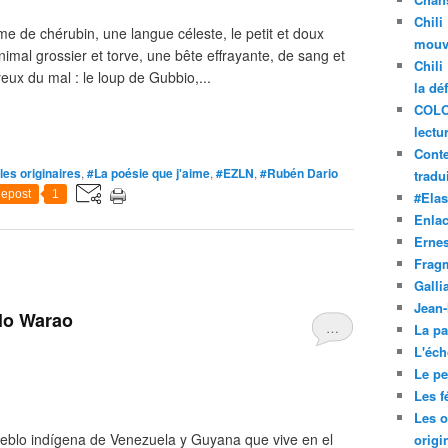
Chili
e de chérubin, une langue céleste, le petit et doux
mouve
imal grossier et torve, une bête effrayante, de sang et
Chili
yeux du mal : le loup de Gubbio,...
la dé
COLO
lectu
Conte
es originaires
,
#La poésie que j'aime
,
#EZLN
,
#Rubén Dario
tradui
epost
1
#Ela
Enla
Ernes
Frag
Galli
Jean
blo Warao
…
La pa
L'éch
Le pet
Les f
Les o
ueblo indígena de Venezuela y Guyana que vive en el
origi