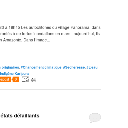
023 à 19h45 Les autochtones du village Panorama, dans
rontés à de fortes inondations en mars ; aujourd’hui, ils
en Amazonie. Dans l'image...
 originaires
,
#Changement climatique
,
#Sécheresse
,
#L'eau
,
 Indigène Karipuna
epost
0
états défaillants
…