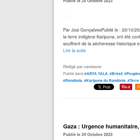
Publié le 25 Octobre 2023
Par Josi GonçalvesPublié le : 20/10/2
la terre indigène Karipuna, ont été conf
souffrent de la sécheresse historique 
Lire la suite
Rédigé par
caroleone
Publié dans
#ABYA YALA
,
#Brésil
,
#Peuples
#Rondônia
,
#Karipuna du Rondônia
,
#Terre
R
Gaza : Urgence humanitaire, 
Publié le 24 Octobre 2023