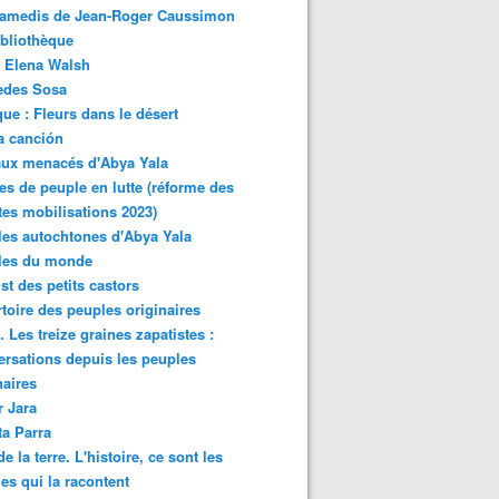
samedis de Jean-Roger Caussimon
bliothèque
 Elena Walsh
edes Sosa
ue : Fleurs dans le désert
a canción
aux menacés d'Abya Yala
es de peuple en lutte (réforme des
ites mobilisations 2023)
es autochtones d'Abya Yala
les du monde
ist des petits castors
toire des peuples originaires
 Les treize graines zapatistes :
rsations depuis les peuples
naires
r Jara
ta Parra
de la terre. L'histoire, ce sont les
es qui la racontent