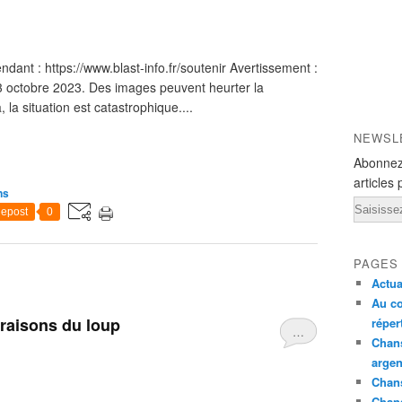
ant : https://www.blast-info.fr/soutenir Avertissement :
23 octobre 2023. Des images peuvent heurter la
 la situation est catastrophique....
NEWSL
Abonnez
articles 
ns
Email
epost
0
PAGES
Actua
Au co
 raisons du loup
réper
…
Chans
argen
Chans
Chan