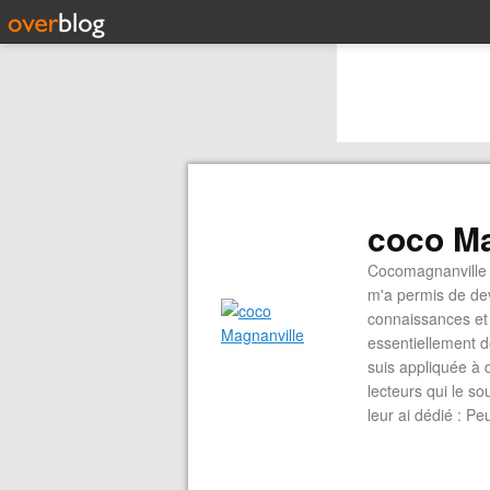
coco Ma
Cocomagnanville 
m'a permis de dev
connaissances et 
essentiellement d
suis appliquée à 
lecteurs qui le s
leur ai dédié : P