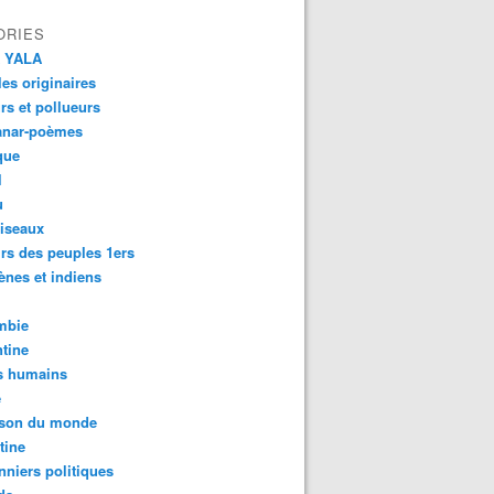
ORIES
 YALA
es originaires
urs et pollueurs
anar-poèmes
que
l
u
iseaux
rs des peuples 1ers
ènes et indiens
mbie
tine
s humains
é
son du monde
tine
nniers politiques