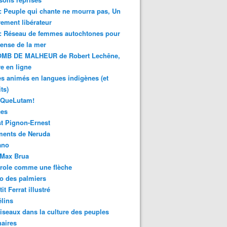
 : Peuple qui chante ne mourra pas, Un
ment libérateur
 : Réseau de femmes autochtones pour
fense de la mer
MB DE MALHEUR de Robert Lechêne,
re en ligne
s animés en langues indigènes (et
ts)
sQueLutam!
ces
t Pignon-Ernest
ments de Neruda
ano
-Max Brua
role comme une flèche
o des palmiers
it Ferrat illustré
élins
iseaux dans la culture des peuples
naires