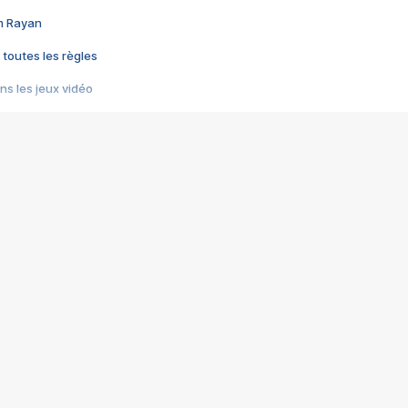
im Rayan
 toutes les règles
s les jeux vidéo
us choquant de Rockstar ? - Le scandale BULLY
e plus moche de Steam
du RÊVE tourne au CAUCHEMAR
pendant 8 heures
it… à tort
umiliés par un jeu vidéo
ire - Final Fantasy 8
ti un empire - Age of Empires
story DOFUS