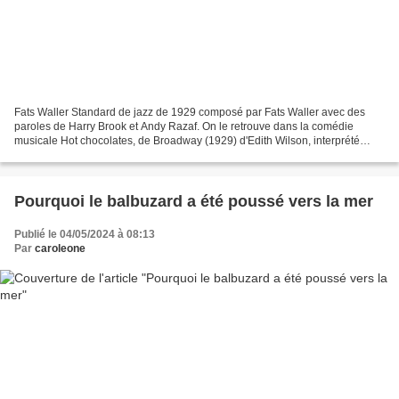
Fats Waller Standard de jazz de 1929 composé par Fats Waller avec des
paroles de Harry Brook et Andy Razaf. On le retrouve dans la comédie
musicale Hot chocolates, de Broadway (1929) d'Edith Wilson, interprété
uniquement par des afro-américains. Louis...
Pourquoi le balbuzard a été poussé vers la mer
Publié le 04/05/2024 à 08:13
Par
caroleone