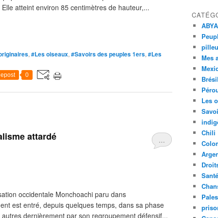
Elle atteint environ 85 centimètres de hauteur,...
CATÉG
ABYA
Peupl
pille
riginaires
,
#Les oiseaux
,
#Savoirs des peuples 1ers
,
#Les
Mes 
Mexi
epost
0
Brési
Péro
Les o
Savoi
indig
Chili
alisme attardé
…
Colo
Argen
Droit
Sant
Chan
lisation occidentale Monchoachi paru dans
Pales
ident est entré, depuis quelques temps, dans sa phase
priso
e autres dernièrement par son regroupement défensif...