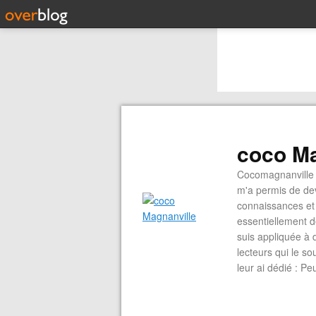
coco Ma
Cocomagnanville 
m'a permis de dev
connaissances et 
essentiellement d
suis appliquée à 
lecteurs qui le s
leur ai dédié : P