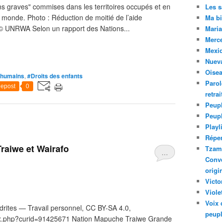
ions graves" commises dans les territoires occupés et en
Les 
e monde. Photo : Réduction de moitié de l’aide
Ma bi
 © UNRWA Selon un rapport des Nations...
Maria
Merc
Mexiq
Nuev
Oise
 humains
,
#Droits des enfants
Parol
epost
0
retra
Peupl
Peup
Playl
Réper
raiwe et Wairafo
Tzam.
…
Conve
origi
Victo
Viole
Voix 
drites — Travail personnel, CC BY-SA 4.0,
peupl
ex.php?curid=91425671 Nation Mapuche Traiwe Grande