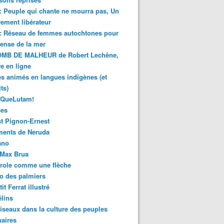
 : Peuple qui chante ne mourra pas, Un
ment libérateur
 : Réseau de femmes autochtones pour
fense de la mer
MB DE MALHEUR de Robert Lechêne,
re en ligne
s animés en langues indigènes (et
ts)
sQueLutam!
ces
t Pignon-Ernest
ments de Neruda
ano
-Max Brua
role comme une flèche
o des palmiers
it Ferrat illustré
élins
iseaux dans la culture des peuples
naires