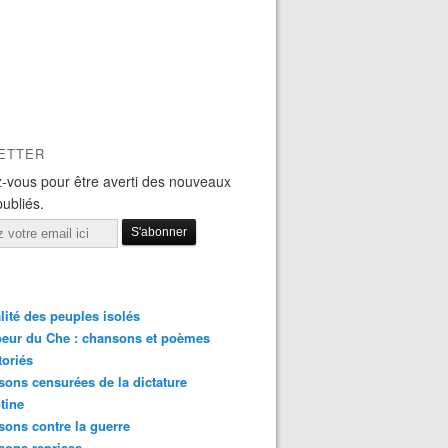
ETTER
-vous pour être averti des nouveaux
publiés.
lité des peuples isolés
eur du Che : chansons et poèmes
toriés
ons censurées de la dictature
tine
ons contre la guerre
sons reprises