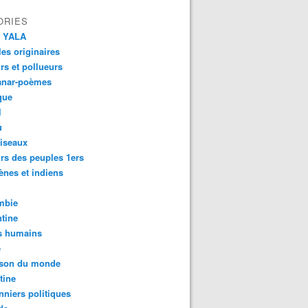
ORIES
 YALA
es originaires
urs et pollueurs
anar-poèmes
que
l
u
iseaux
rs des peuples 1ers
ènes et indiens
mbie
tine
s humains
é
son du monde
tine
nniers politiques