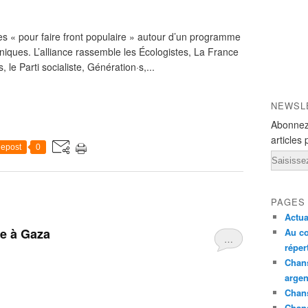
s « pour faire front populaire » autour d’un programme
niques. L’alliance rassemble les Écologistes, La France
 le Parti socialiste, Génération·s,...
NEWSL
Abonnez
articles 
epost
0
Email
PAGES
Actua
ée à Gaza
Au co
…
réper
Chans
argen
Chans
Chan