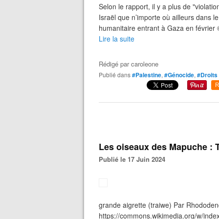
Selon le rapport, il y a plus de "violat
Israël que n’importe où ailleurs dans l
humanitaire entrant à Gaza en février
Lire la suite
Rédigé par
caroleone
Publié dans
#Palestine
,
#Génocide
,
#Droits
R
Les oiseaux des Mapuche : T
Publié le 17 Juin 2024
grande aigrette (traiwe) Par Rhododen
https://commons.wikimedia.org/w/ind