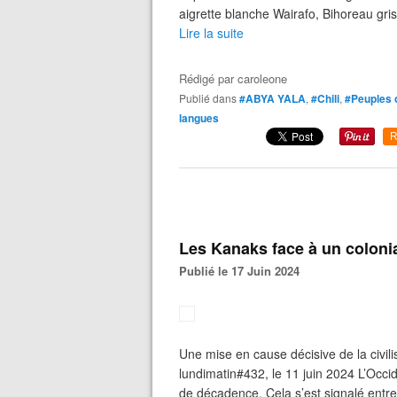
aigrette blanche Wairafo, Bihoreau gris 
Lire la suite
Rédigé par
caroleone
Publié dans
#ABYA YALA
,
#Chili
,
#Peuples o
langues
R
Les Kanaks face à un coloni
Publié le 17 Juin 2024
Une mise en cause décisive de la civi
lundimatin#432, le 11 juin 2024 L’Occ
de décadence. Cela s’est signalé entr