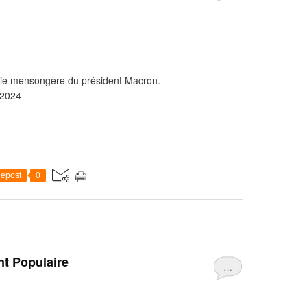
égie mensongère du président Macron.
s2024
epost
0
t Populaire
…