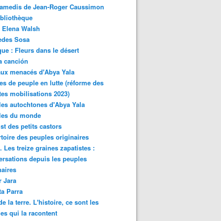
samedis de Jean-Roger Caussimon
bliothèque
 Elena Walsh
edes Sosa
ue : Fleurs dans le désert
a canción
aux menacés d'Abya Yala
es de peuple en lutte (réforme des
ites mobilisations 2023)
es autochtones d'Abya Yala
les du monde
ist des petits castors
toire des peuples originaires
 Les treize graines zapatistes :
rsations depuis les peuples
naires
r Jara
ta Parra
de la terre. L'histoire, ce sont les
es qui la racontent