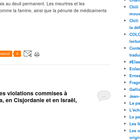
ais au deuil permanent. Les meurtres et les
Chili
omme la famine, ainsi que la pénurie de médicaments
mouve
Chili
la dé
COLO
lectu
Conte
epost
0
tradui
#Ela
Enla
Ernes
Frag
Galli
es violations commises à
…
Jean
, en Cisjordanie et en Israël,
La pa
L'éch
Le pet
Les f
Les o
origi