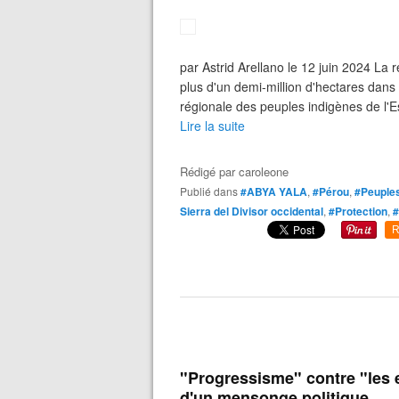
par Astrid Arellano le 12 juin 2024 La 
plus d'un demi-million d'hectares dans
régionale des peuples indigènes de l'Es
Lire la suite
Rédigé par
caroleone
Publié dans
#ABYA YALA
,
#Pérou
,
#Peuples
Sierra del Divisor occidental
,
#Protection
,
#
R
"Progressisme" contre "les 
d'un mensonge politique