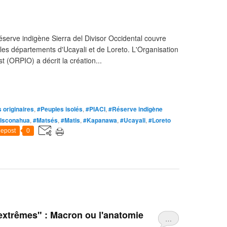
réserve indigène Sierra del Divisor Occidental couvre
 les départements d'Ucayali et de Loreto. L'Organisation
t (ORPIO) a décrit la création...
 originaires
,
#Peuples isolés
,
#PIACI
,
#Réserve indigène
Isconahua
,
#Matsés
,
#Matis
,
#Kapanawa
,
#Ucayali
,
#Loreto
epost
0
extrêmes" : Macron ou l'anatomie
…