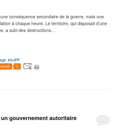
us une conséquence secondaire de la guerre, mais une
lation à chaque heure. Le territoire, qui disposait d’une
, a subi des destructions...
age
,
#UJFP
epost
0
 à un gouvernement autoritaire
…