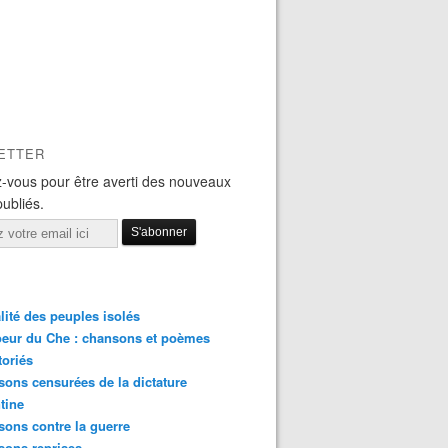
ETTER
-vous pour être averti des nouveaux
publiés.
lité des peuples isolés
eur du Che : chansons et poèmes
toriés
ons censurées de la dictature
tine
ons contre la guerre
sons reprises