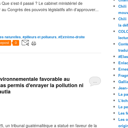
Que s'est-il passé ? Le cabinet ministériel de
Chili
u Congrès des pouvoirs législatifs afin d'approuver...
mouve
Chili
la dé
COLO
s naturelles
,
#pilleurs et pollueurs
,
#Extrême-droite
lectu
epost
0
Conte
tradui
#Ela
Enla
Ernes
Frag
vironnementale favorable au
…
Galli
 permis d'enrayer la pollution ni
Jean
autla
La pa
L'éch
Le pet
Les f
Les o
25, un tribunal guatémaltèque a statué en faveur de la
origi