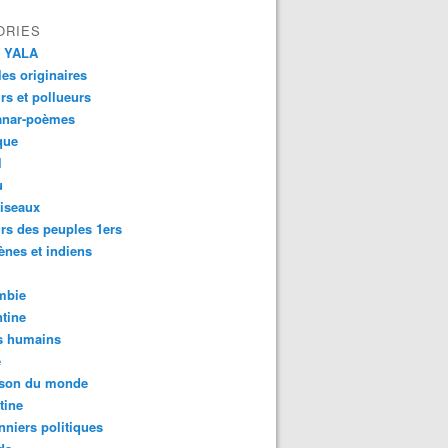
ORIES
 YALA
es originaires
urs et pollueurs
anar-poèmes
que
l
u
iseaux
rs des peuples 1ers
ènes et indiens
mbie
tine
s humains
é
son du monde
tine
nniers politiques