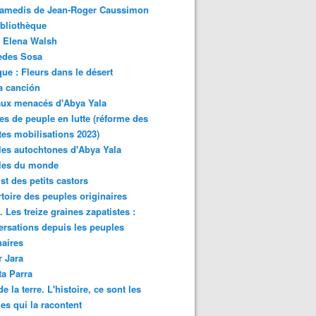
samedis de Jean-Roger Caussimon
bliothèque
 Elena Walsh
edes Sosa
ue : Fleurs dans le désert
a canción
aux menacés d'Abya Yala
es de peuple en lutte (réforme des
ites mobilisations 2023)
es autochtones d'Abya Yala
les du monde
ist des petits castors
toire des peuples originaires
 Les treize graines zapatistes :
rsations depuis les peuples
naires
r Jara
ta Parra
de la terre. L'histoire, ce sont les
es qui la racontent