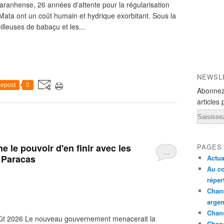
Maranhense, 26 années d'attente pour la régularisation
Mata ont un coût humain et hydrique exorbitant. Sous la
illeuses de babaçu et les...
NEWSL
epost
0
Abonnez
articles 
Email
 le pouvoir d'en finir avec les
PAGES
…
e Paracas
Actua
Au co
réper
Chans
argen
Chans
ût 2026 Le nouveau gouvernement menacerait la
Chan