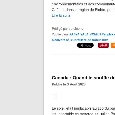
environnementales et des communautés 
Cañete, dans la région de Biobío, pourr
Lire la suite
Rédigé par
caroleone
Publié dans
#ABYA YALA
,
#Chili
,
#Peuples o
biodiversité
,
#Cordillère de Nahuelbuta
R
Canada : Quand le souffle du
Publié le 3 Août 2026
Le soleil était implacable au zoo du pa
insupportable ce mercredi 29 juillet. Po