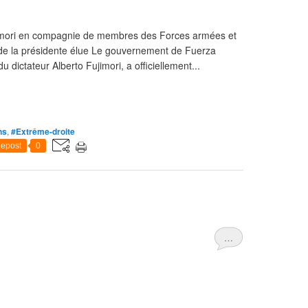
jimori en compagnie de membres des Forces armées et
u de la présidente élue Le gouvernement de Fuerza
du dictateur Alberto Fujimori, a officiellement...
ns
,
#Extrême-droite
epost
0
…