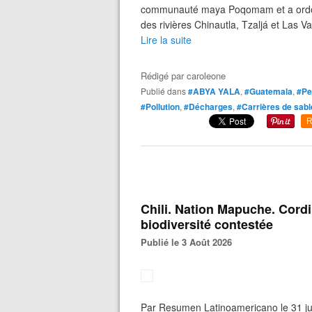
communauté maya Poqomam et a ordonn
des rivières Chinautla, Tzaljá et Las Va
Lire la suite
Rédigé par
caroleone
Publié dans
#ABYA YALA
,
#Guatemala
,
#Pe
#Pollution
,
#Décharges
,
#Carrières de sabl
R
Chili. Nation Mapuche. Cordi
biodiversité contestée
Publié le 3 Août 2026
Par Resumen Latinoamericano le 31 juil