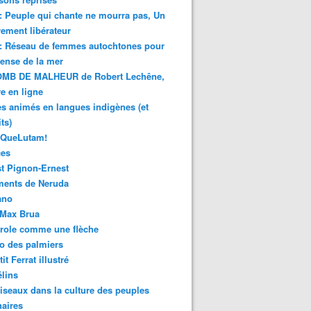
 : Peuple qui chante ne mourra pas, Un
ment libérateur
 : Réseau de femmes autochtones pour
fense de la mer
MB DE MALHEUR de Robert Lechêne,
re en ligne
s animés en langues indigènes (et
ts)
sQueLutam!
ces
t Pignon-Ernest
ments de Neruda
ano
-Max Brua
role comme une flèche
o des palmiers
it Ferrat illustré
élins
iseaux dans la culture des peuples
naires