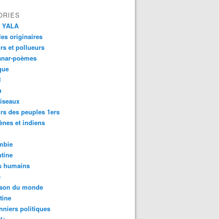
ORIES
 YALA
es originaires
urs et pollueurs
anar-poèmes
que
l
u
iseaux
rs des peuples 1ers
ènes et indiens
mbie
tine
s humains
é
son du monde
tine
nniers politiques