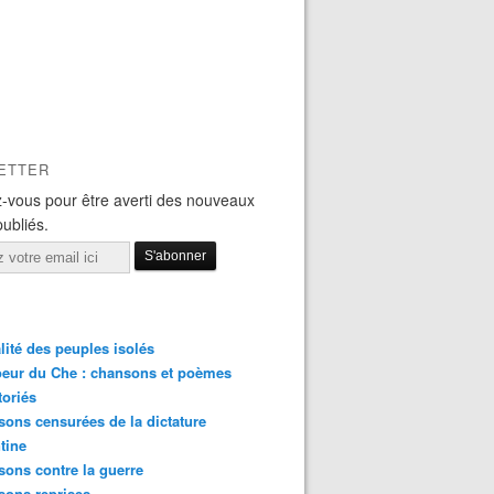
ETTER
-vous pour être averti des nouveaux
publiés.
lité des peuples isolés
eur du Che : chansons et poèmes
toriés
ons censurées de la dictature
tine
ons contre la guerre
sons reprises