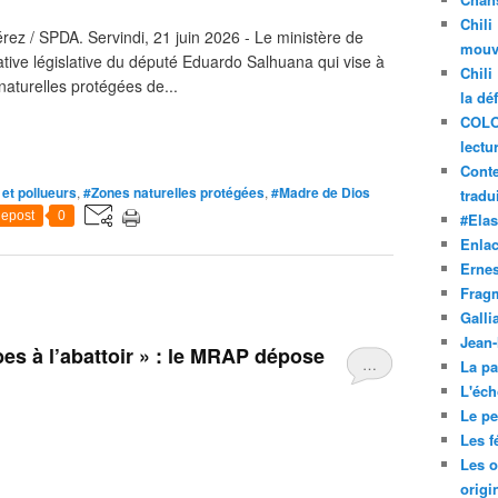
Chili
rez / SPDA. Servindi, 21 juin 2026 - Le ministère de
mouve
iative législative du député Eduardo Salhuana qui vise à
Chili
 naturelles protégées de...
la dé
COLO
lectu
Conte
 et pollueurs
,
#Zones naturelles protégées
,
#Madre de Dios
tradui
epost
0
#Ela
Enla
Ernes
Frag
Galli
Jean
bes à l’abattoir » : le MRAP dépose
…
La pa
L'éch
Le pet
Les f
Les o
origi