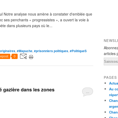
aitul Notre analyse nous amène à constater d'emblée que
c ses penchants « progressistes », a ouvert la voie à
te dans plusieurs pays où le...
NEWSL
Abonnez
riginaires
,
#Mapuche
,
#prisonniers politiques
,
#PolitiqueS
articles 
epost
0
Email
PAGES
Actua
té gazière dans les zones
Au co
…
réper
Chans
argen
Chans
Chan