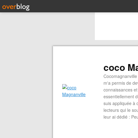
coco Ma
Cocomagnanville 
m'a permis de dev
connaissances et 
essentiellement d
suis appliquée à 
lecteurs qui le s
leur ai dédié : P