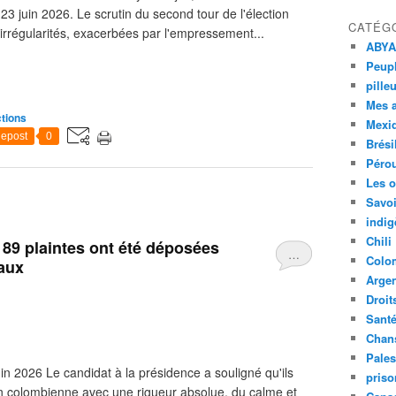
 juin 2026. Le scrutin du second tour de l'élection
CATÉG
 irrégularités, exacerbées par l'empressement...
ABYA
Peupl
pille
Mes 
tions
Mexi
epost
0
Brési
Péro
Les o
Savoi
indig
Chili
189 plaintes ont été déposées
…
Colo
aux
Argen
Droit
Sant
Chan
Pales
n 2026 Le candidat à la présidence a souligné qu'ils
priso
ion colombienne avec une rigueur absolue, du calme et