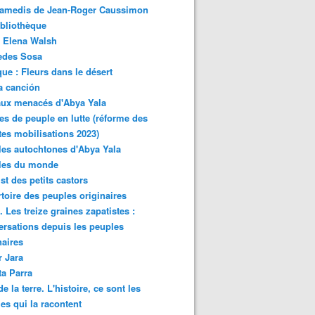
samedis de Jean-Roger Caussimon
bliothèque
 Elena Walsh
edes Sosa
ue : Fleurs dans le désert
a canción
aux menacés d'Abya Yala
es de peuple en lutte (réforme des
ites mobilisations 2023)
es autochtones d'Abya Yala
les du monde
ist des petits castors
toire des peuples originaires
 Les treize graines zapatistes :
rsations depuis les peuples
naires
r Jara
ta Parra
de la terre. L'histoire, ce sont les
es qui la racontent