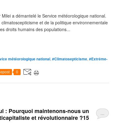
 Milei a démantelé le Service météorologique national.
u climatoscepticisme et de la politique environnementale
 des droits humains des populations...
vice météorologique national
,
#Climatosepticisme
,
#Extrême-
epost
0
tul : Pourquoi maintenons-nous un
…
apitaliste et révolutionnaire ?15