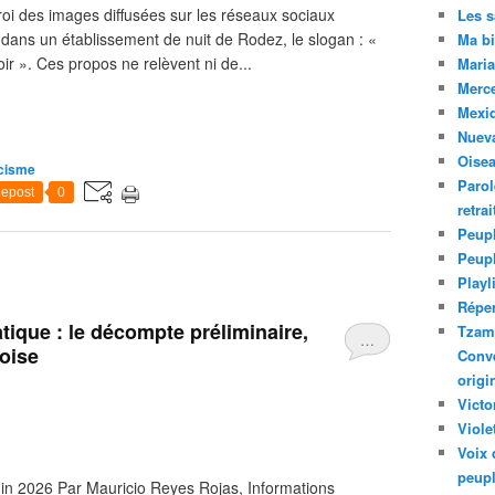
oi des images diffusées sur les réseaux sociaux
Les 
 dans un établissement de nuit de Rodez, le slogan : «
Ma bi
oir ». Ces propos ne relèvent ni de...
Maria
Merc
Mexiq
Nuev
Oise
cisme
Parol
epost
0
retra
Peupl
Peup
Playl
Réper
ique : le décompte préliminaire,
Tzam.
…
oise
Conve
origi
Victo
Viole
Voix 
peupl
in 2026 Par Mauricio Reyes Rojas, Informations