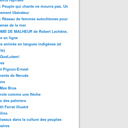
 : Peuple qui chante ne mourra pas, Un
ment libérateur
 : Réseau de femmes autochtones pour
fense de la mer
MB DE MALHEUR de Robert Lechêne,
re en ligne
s animés en langues indigènes (et
ts)
sQueLutam!
ces
t Pignon-Ernest
ments de Neruda
ano
-Max Brua
role comme une flèche
o des palmiers
it Ferrat illustré
élins
iseaux dans la culture des peuples
naires