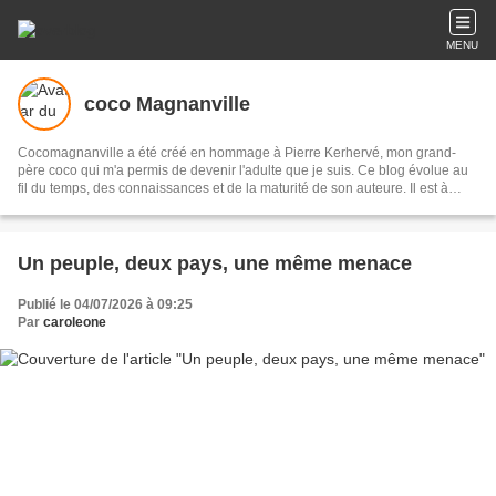
MENU
coco Magnanville
Cocomagnanville a été créé en hommage à Pierre Kerhervé, mon grand-
père coco qui m'a permis de devenir l'adulte que je suis. Ce blog évolue au
fil du temps, des connaissances et de la maturité de son auteure. Il est à
présent presque essentiellement dédié aux peuples originaires de l’Abya
Yala (les Amériques) et je me suis appliquée à documenter chaque peuple
et culture qui la composent. A présent, les lecteurs qui le souhaitent pourront
retrouver cette base de donnée sur un site que je leur ai dédié : Peuples
Un peuple, deux pays, une même menace
autochtones d'Abya Yala.
Publié le 04/07/2026 à 09:25
Par
caroleone