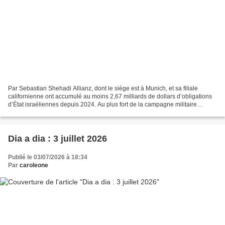
Par Sebastian Shehadi Allianz, dont le siège est à Munich, et sa filiale
californienne ont accumulé au moins 2,67 milliards de dollars d’obligations
d’État israéliennes depuis 2024. Au plus fort de la campagne militaire
d’Israël à Gaza, une entreprise...
Dia a dia : 3 juillet 2026
Publié le 03/07/2026 à 18:34
Par
caroleone