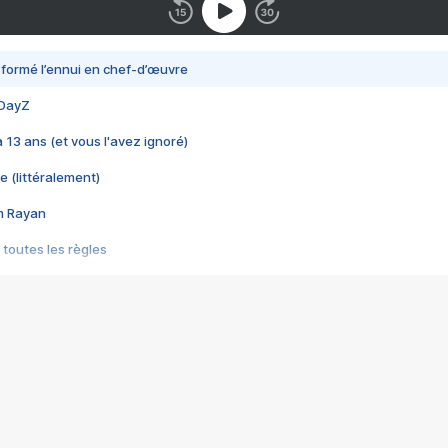
nsformé l’ennui en chef-d’œuvre
 DayZ
 a 13 ans (et vous l'avez ignoré)
e (littéralement)
im Rayan
 toutes les règles
s les jeux vidéo
us choquant de Rockstar ? - Le scandale BULLY
e plus moche de Steam
du RÊVE tourne au CAUCHEMAR
pendant 8 heures