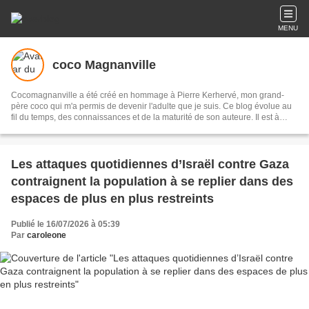
MENU
coco Magnanville
Cocomagnanville a été créé en hommage à Pierre Kerhervé, mon grand-
père coco qui m'a permis de devenir l'adulte que je suis. Ce blog évolue au
fil du temps, des connaissances et de la maturité de son auteure. Il est à
présent presque essentiellement dédié aux peuples originaires de l’Abya
Yala (les Amériques) et je me suis appliquée à documenter chaque peuple
et culture qui la composent. A présent, les lecteurs qui le souhaitent pourront
retrouver cette base de donnée sur un site que je leur ai dédié : Peuples
Les attaques quotidiennes d’Israël contre Gaza
autochtones d'Abya Yala.
contraignent la population à se replier dans des
espaces de plus en plus restreints
Publié le 16/07/2026 à 05:39
Par
caroleone