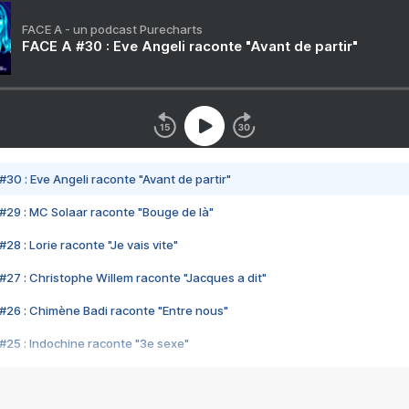
FACE A - un podcast Purecharts
FACE A #30 : Eve Angeli raconte "Avant de partir"
#30 : Eve Angeli raconte "Avant de partir"
#29 : MC Solaar raconte "Bouge de là"
28 : Lorie raconte "Je vais vite"
#27 : Christophe Willem raconte "Jacques a dit"
#26 : Chimène Badi raconte "Entre nous"
#25 : Indochine raconte "3e sexe"
#24 : Zaho raconte "C'est chelou"