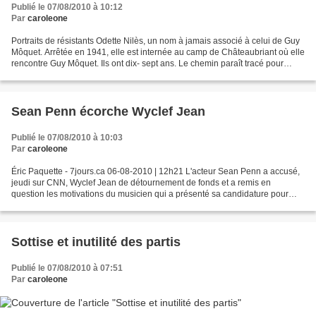
Publié le 07/08/2010 à 10:12
Par
caroleone
Portraits de résistants Odette Nilès, un nom à jamais associé à celui de Guy
Môquet. Arrêtée en 1941, elle est internée au camp de Châteaubriant où elle
rencontre Guy Môquet. Ils ont dix- sept ans. Le chemin paraît tracé pour
Odette, qui admire son père,...
Sean Penn écorche Wyclef Jean
Publié le 07/08/2010 à 10:03
Par
caroleone
Éric Paquette - 7jours.ca 06-08-2010 | 12h21 L'acteur Sean Penn a accusé,
jeudi sur CNN, Wyclef Jean de détournement de fonds et a remis en
question les motivations du musicien qui a présenté sa candidature pour
l'élection présidentielle haïtienne. Selon...
Sottise et inutilité des partis
Publié le 07/08/2010 à 07:51
Par
caroleone