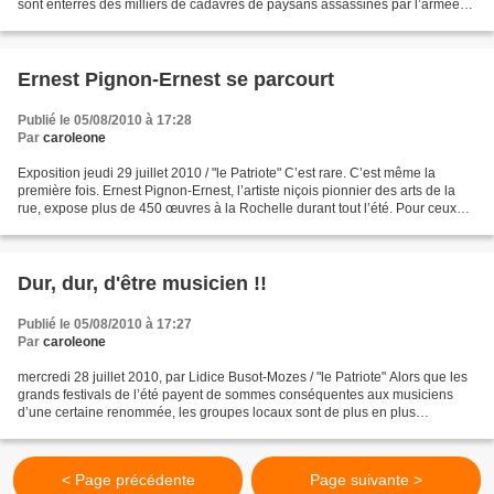
sont enterrés des milliers de cadavres de paysans assassinés par l’armée
qui prétendait faire du chiffre...
Ernest Pignon-Ernest se parcourt
Publié le 05/08/2010 à 17:28
Par
caroleone
Exposition jeudi 29 juillet 2010 / "le Patriote" C’est rare. C’est même la
première fois. Ernest Pignon-Ernest, l’artiste niçois pionnier des arts de la
rue, expose plus de 450 œuvres à la Rochelle durant tout l’été. Pour ceux
qui n’ont pas la chance...
Dur, dur, d'être musicien !!
Publié le 05/08/2010 à 17:27
Par
caroleone
mercredi 28 juillet 2010, par Lidice Busot-Mozes / "le Patriote" Alors que les
grands festivals de l’été payent de sommes conséquentes aux musiciens
d’une certaine renommée, les groupes locaux sont de plus en plus
pénalisés, voire méprisés. Quel est l’élément...
< Page précédente
Page suivante >