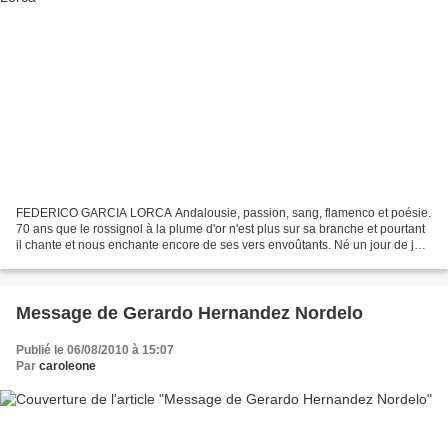
FEDERICO GARCIA LORCA Andalousie, passion, sang, flamenco et poésie.
70 ans que le rossignol à la plume d'or n'est plus sur sa branche et pourtant
il chante et nous enchante encore de ses vers envoûtants. Né un jour de juin
1898 à Fuente Vaqueros, le...
Message de Gerardo Hernandez Nordelo
Publié le 06/08/2010 à 15:07
Par
caroleone