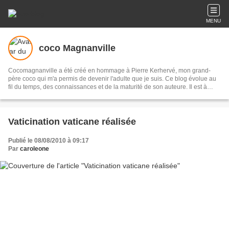
MENU
coco Magnanville
Cocomagnanville a été créé en hommage à Pierre Kerhervé, mon grand-
père coco qui m'a permis de devenir l'adulte que je suis. Ce blog évolue au
fil du temps, des connaissances et de la maturité de son auteure. Il est à
présent presque essentiellement dédié aux peuples originaires de l’Abya
Yala (les Amériques) et je me suis appliquée à documenter chaque peuple
et culture qui la composent. A présent, les lecteurs qui le souhaitent pourront
retrouver cette base de donnée sur un site que je leur ai dédié : Peuples
Vaticination vaticane réalisée
autochtones d'Abya Yala.
Publié le 08/08/2010 à 09:17
Par
caroleone