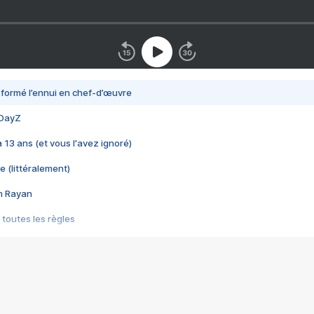
nsformé l’ennui en chef-d’œuvre
 DayZ
 a 13 ans (et vous l'avez ignoré)
e (littéralement)
im Rayan
 toutes les règles
s les jeux vidéo
us choquant de Rockstar ? - Le scandale BULLY
e plus moche de Steam