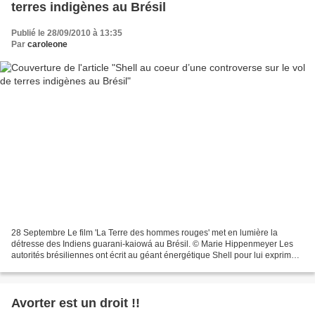
terres indigènes au Brésil
Publié le 28/09/2010 à 13:35
Par
caroleone
28 Septembre Le film 'La Terre des hommes rouges' met en lumière la
détresse des Indiens guarani-kaiowá au Brésil. © Marie Hippenmeyer Les
autorités brésiliennes ont écrit au géant énergétique Shell pour lui exprimer
leur préoccupation au sujet des activités...
Avorter est un droit !!