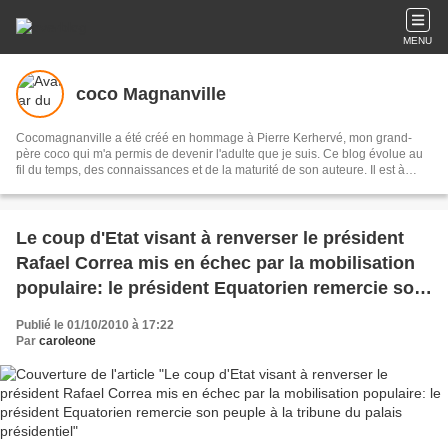
MENU
coco Magnanville
Cocomagnanville a été créé en hommage à Pierre Kerhervé, mon grand-
père coco qui m'a permis de devenir l'adulte que je suis. Ce blog évolue au
fil du temps, des connaissances et de la maturité de son auteure. Il est à
présent presque essentiellement dédié aux peuples originaires de l’Abya
Yala (les Amériques) et je me suis appliquée à documenter chaque peuple
et culture qui la composent. A présent, les lecteurs qui le souhaitent pourront
retrouver cette base de donnée sur un site que je leur ai dédié : Peuples
Le coup d'Etat visant à renverser le président
autochtones d'Abya Yala.
Rafael Correa mis en échec par la mobilisation
populaire: le président Equatorien remercie son
peuple à la tribune du palais présidentiel
Publié le 01/10/2010 à 17:22
Par
caroleone