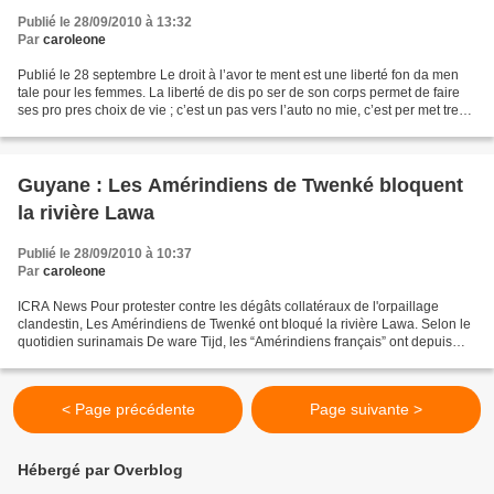
Publié le 28/09/2010 à 13:32
Par
caroleone
Publié le 28 septembre Le droit à l’avor te ment est une liberté fon da men
tale pour les femmes. La liberté de dis po ser de son corps permet de faire
ses pro pres choix de vie ; c’est un pas vers l’auto no mie, c’est per met tre
aux femmes d’exis ter...
Guyane : Les Amérindiens de Twenké bloquent
la rivière Lawa
Publié le 28/09/2010 à 10:37
Par
caroleone
ICRA News Pour protester contre les dégâts collatéraux de l'orpaillage
clandestin, Les Amérindiens de Twenké ont bloqué la rivière Lawa. Selon le
quotidien surinamais De ware Tijd, les “Amérindiens français” ont depuis
samedi dernier fermé l'accès à la...
< Page précédente
Page suivante >
Hébergé par Overblog