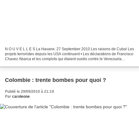
N O U V E L L E S La Havane. 27 September 2010 Les raisons de Cuba! Les
projets terroristes depuis les USA continuent • Les déclarations de Francisco
Chavez Abarca et les complots qui étaient ourdis contre le Venezuela
confirment la poursuite des actions...
Colombie : trente bombes pour quoi ?
Publié le 29/09/2010 à 21:19
Par
caroleone