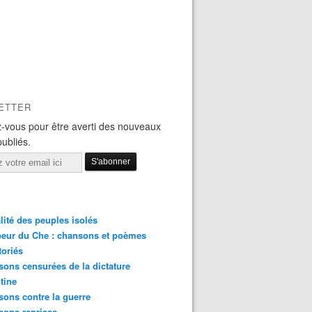
ETTER
-vous pour être averti des nouveaux
publiés.
lité des peuples isolés
eur du Che : chansons et poèmes
toriés
ons censurées de la dictature
tine
ons contre la guerre
sons reprises