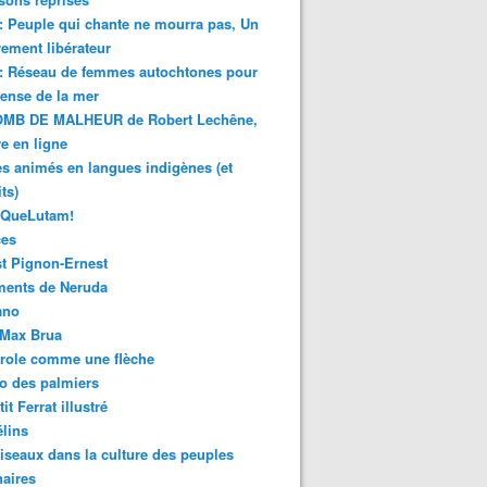
 : Peuple qui chante ne mourra pas, Un
ment libérateur
 : Réseau de femmes autochtones pour
fense de la mer
MB DE MALHEUR de Robert Lechêne,
re en ligne
s animés en langues indigènes (et
ts)
sQueLutam!
ces
t Pignon-Ernest
ments de Neruda
ano
-Max Brua
role comme une flèche
o des palmiers
it Ferrat illustré
élins
iseaux dans la culture des peuples
naires