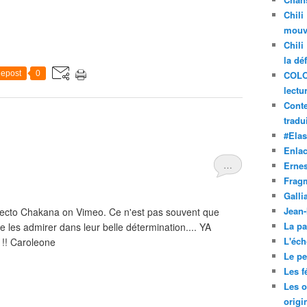
Chili
mouve
Chili
la dé
epost
0
COLO
lectu
Conte
tradui
#Ela
Enla
…
Ernes
Frag
Galli
Jean
ecto Chakana on Vimeo. Ce n'est pas souvent que
La pa
 de les admirer dans leur belle détermination.... YA
L'éch
! Caroleone
Le pet
Les f
Les o
origi