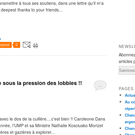
mettre à tous ses soutiens, dans une lettre qu'il m'a
y deepest thanks to your friends...
a
epost
0
NEWSL
Abonnez
articles 
Email
e sous la pression des lobbies !!
…
PAGES
Actua
Au co
réper
Chans
c le dos de la cuillère....c'est bien !! Caroleone Dans
argen
’année, l’UMP et sa Ministre Nathalie Kosciusko Morizet
Chans
ères et gazières à explorer...
Chan