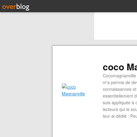
coco Ma
Cocomagnanville 
m'a permis de dev
connaissances et 
essentiellement d
suis appliquée à 
lecteurs qui le s
leur ai dédié : P