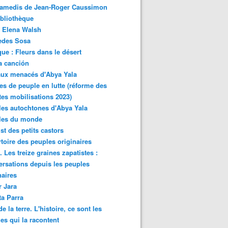
samedis de Jean-Roger Caussimon
bliothèque
 Elena Walsh
edes Sosa
ue : Fleurs dans le désert
a canción
aux menacés d'Abya Yala
es de peuple en lutte (réforme des
ites mobilisations 2023)
es autochtones d'Abya Yala
les du monde
ist des petits castors
toire des peuples originaires
 Les treize graines zapatistes :
rsations depuis les peuples
naires
r Jara
ta Parra
de la terre. L'histoire, ce sont les
es qui la racontent