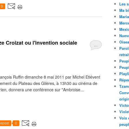
Les 
0
Ma bi
Maria
Merc
Mexiq
Nuev
e Croizat ou l'invention sociale
Oise
…
Parol
retra
Peupl
Peup
Playl
ançois Ruffin dimanche 8 mai 2011 par Michel Etiévent
Réper
ement du Plateau des Glières, à 13h30 au cinéma de
Tzam.
orien, donnera une conférence sur "Ambroise...
Conve
origi
Victo
Viole
Voix 
epost
0
peupl