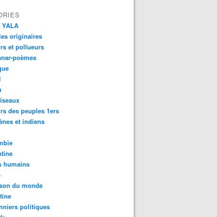
ORIES
 YALA
es originaires
urs et pollueurs
anar-poèmes
que
l
u
iseaux
rs des peuples 1ers
ènes et indiens
mbie
tine
s humains
é
son du monde
tine
nniers politiques