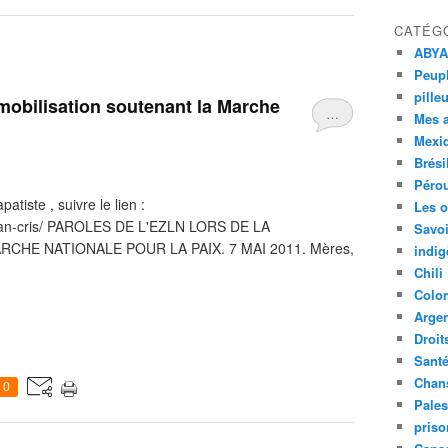
CATÉG
ABYA
Peupl
pille
 mobilisation soutenant la Marche
…
Mes 
Mexi
Brési
Péro
atiste , suivre le lien :
Les o
/san-cris/ PAROLES DE L'EZLN LORS DE LA
Savoi
RCHE NATIONALE POUR LA PAIX. 7 MAI 2011. Mères,
indig
Chili
Colo
Argen
Droit
Sant
Chan
0
Pales
priso