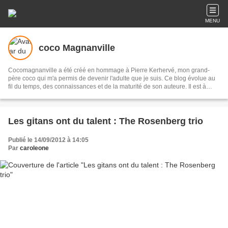
MENU
coco Magnanville
Cocomagnanville a été créé en hommage à Pierre Kerhervé, mon grand-
père coco qui m'a permis de devenir l'adulte que je suis. Ce blog évolue au
fil du temps, des connaissances et de la maturité de son auteure. Il est à
présent presque essentiellement dédié aux peuples originaires de l’Abya
Yala (les Amériques) et je me suis appliquée à documenter chaque peuple
et culture qui la composent. A présent, les lecteurs qui le souhaitent pourront
retrouver cette base de donnée sur un site que je leur ai dédié : Peuples
Les gitans ont du talent : The Rosenberg trio
autochtones d'Abya Yala.
Publié le 14/09/2012 à 14:05
Par
caroleone