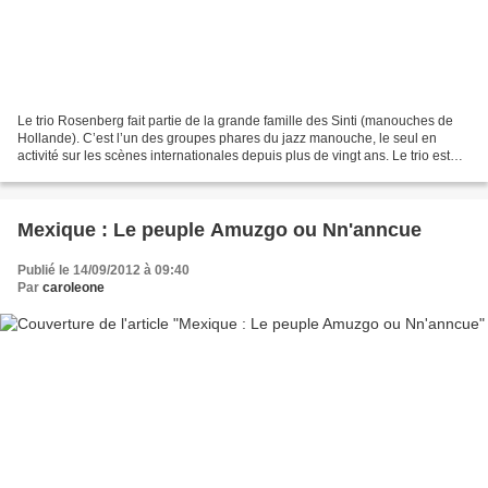
Le trio Rosenberg fait partie de la grande famille des Sinti (manouches de
Hollande). C’est l’un des groupes phares du jazz manouche, le seul en
activité sur les scènes internationales depuis plus de vingt ans. Le trio est
composé de deux frères pour...
Mexique : Le peuple Amuzgo ou Nn'anncue
Publié le 14/09/2012 à 09:40
Par
caroleone