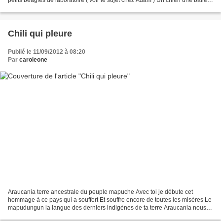
petits beagles de laboratoire ( voir le sujet chez Adam ) Un chien une balle
que demander de plus Pour...
Chili qui pleure
Publié le 11/09/2012 à 08:20
Par
caroleone
Araucania terre ancestrale du peuple mapuche Avec toi je débute cet
hommage à ce pays qui a souffert Et souffre encore de toutes les misères Le
mapudungun la langue des derniers indigènes de ta terre Araucania nous
fait réaliser que tes racines fières...