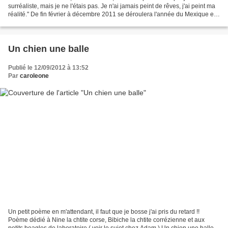
surréaliste, mais je ne l'étais pas. Je n'ai jamais peint de rêves, j'ai peint ma
réalité." De fin février à décembre 2011 se déroulera l'année du Mexique en
France, aminfestation...
Un chien une balle
Publié le 12/09/2012 à 13:52
Par
caroleone
Un petit poème en m'attendant, il faut que je bosse j'ai pris du retard !!
Poème dédié à Nine la chtite corse, Bibiche la chtite corrézienne et aux