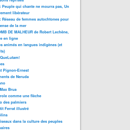
 : Peuple qui chante ne mourra pas, Un
ment libérateur
 : Réseau de femmes autochtones pour
fense de la mer
MB DE MALHEUR de Robert Lechêne,
re en ligne
s animés en langues indigènes (et
ts)
sQueLutam!
ces
t Pignon-Ernest
ments de Neruda
ano
-Max Brua
role comme une flèche
o des palmiers
it Ferrat illustré
élins
iseaux dans la culture des peuples
naires