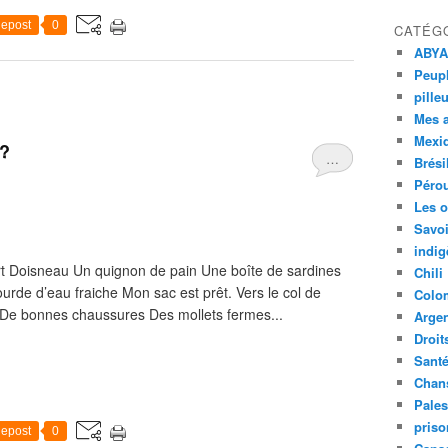
epost
0
CATÉG
ABYA
Peupl
pille
Mes 
Mexi
 ?
…
Brési
Péro
Les o
Savoi
indig
rt Doisneau Un quignon de pain Une boîte de sardines
Chili
rde d’eau fraiche Mon sac est prêt. Vers le col de
Colo
 De bonnes chaussures Des mollets fermes...
Argen
Droit
Sant
Chan
Pales
priso
epost
0