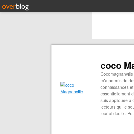
coco Ma
Cocomagnanville 
m'a permis de dev
connaissances et 
essentiellement d
suis appliquée à 
lecteurs qui le s
leur ai dédié : P