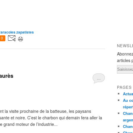
aracoles zapatistes
0
NEWSL
Abonnez
articles 
Email
Jaurès
…
PAGES
Actua
Au co
réper
t la visite prochaine de la batteuse, les paysans
Chans
ante et noire. C’est le charbon qui demain fera aller la
argen
le grand moteur de l’industrie...
Chans
Chan