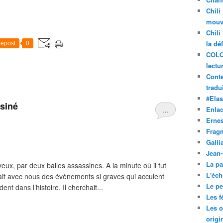
Chili
mouve
Chili
la dé
epost
0
COLO
lectu
Conte
tradui
#Ela
ssiné
Enla
…
Ernes
Frag
Galli
Jean
La pa
yeux, par deux balles assassines. A la minute où il fut
L'éch
enait avec nous des évènements si graves qui acculent
Le pet
t dans l’histoire. Il cherchait...
Les f
Les o
origi