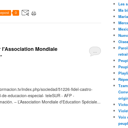
Les 
Ma bi
epost
0
Maria
Merc
Mexiq
Nuev
Oise
 l'Association Mondiale
Parol
…
-
retra
Peupl
Peup
Playl
Réper
Tzam.
nformacion.tv/index.php/sociedad/51226-fidel-castro-
Conve
l-de-educacion-especial- teleSUR - AFP -
origi
ción. – L’Association Mondiale d'Education Spéciale...
Victo
Viole
Voix 
peupl