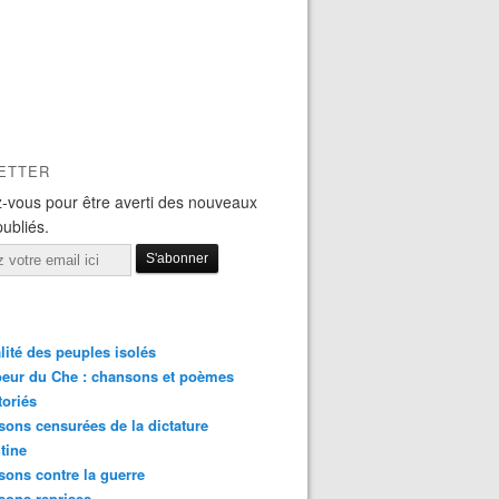
ETTER
-vous pour être averti des nouveaux
publiés.
lité des peuples isolés
eur du Che : chansons et poèmes
toriés
ons censurées de la dictature
tine
ons contre la guerre
sons reprises