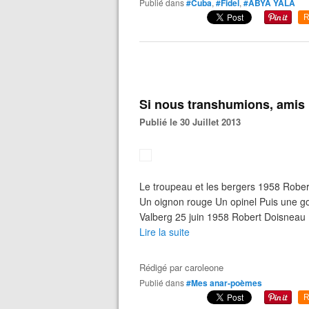
Publié dans
#Cuba
,
#Fidel
,
#ABYA YALA
R
Si nous transhumions, amis
Publié le 30 Juillet 2013
Le troupeau et les bergers 1958 Robe
Un oignon rouge Un opinel Puis une gou
Valberg 25 juin 1958 Robert Doisneau
Lire la suite
Rédigé par
caroleone
Publié dans
#Mes anar-poèmes
R