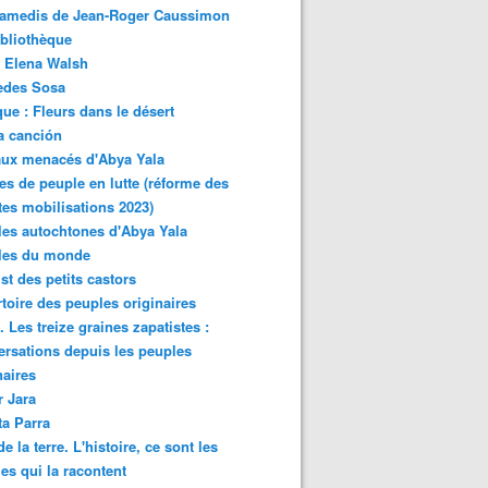
samedis de Jean-Roger Caussimon
bliothèque
 Elena Walsh
edes Sosa
ue : Fleurs dans le désert
a canción
aux menacés d'Abya Yala
es de peuple en lutte (réforme des
ites mobilisations 2023)
es autochtones d'Abya Yala
les du monde
ist des petits castors
toire des peuples originaires
 Les treize graines zapatistes :
rsations depuis les peuples
naires
r Jara
ta Parra
de la terre. L'histoire, ce sont les
es qui la racontent