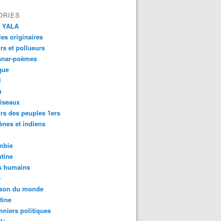
ORIES
 YALA
es originaires
urs et pollueurs
anar-poèmes
que
l
u
iseaux
rs des peuples 1ers
ènes et indiens
mbie
tine
s humains
é
son du monde
tine
nniers politiques