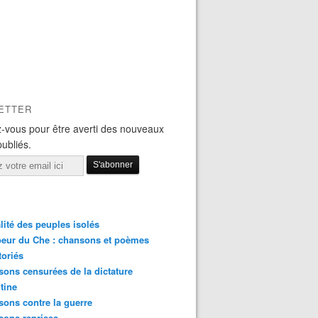
ETTER
-vous pour être averti des nouveaux
publiés.
lité des peuples isolés
eur du Che : chansons et poèmes
toriés
ons censurées de la dictature
tine
ons contre la guerre
sons reprises