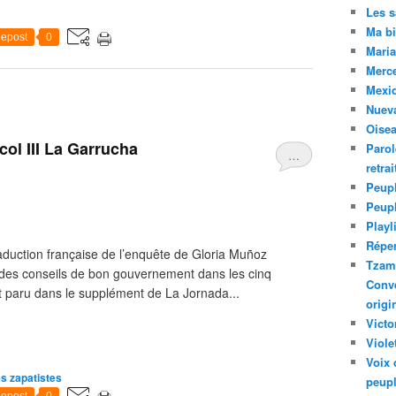
Les 
Ma bi
epost
0
Maria
Merc
Mexiq
Nuev
Oise
col III La Garrucha
Parol
…
retra
Peupl
Peup
Playl
Réper
traduction française de l’enquête de Gloria Muñoz
Tzam.
des conseils de bon gouvernement dans les cinq
Conve
st paru dans le supplément de La Jornada...
origi
Victo
Viole
Voix 
s zapatistes
peupl