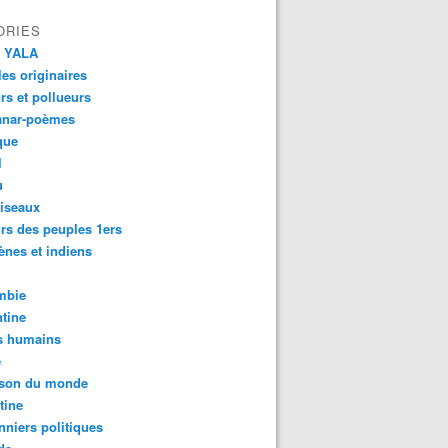
ORIES
 YALA
es originaires
urs et pollueurs
anar-poèmes
que
l
u
iseaux
rs des peuples 1ers
ènes et indiens
mbie
tine
s humains
é
son du monde
tine
nniers politiques