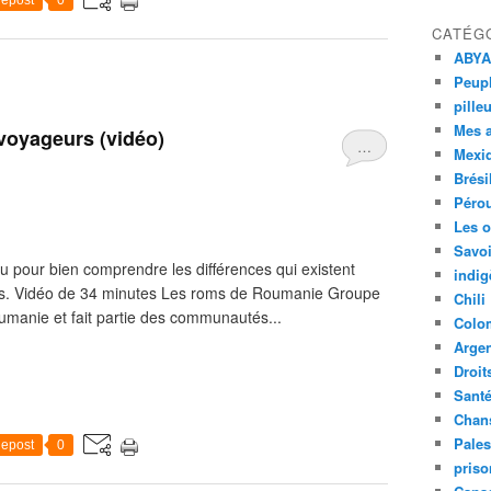
epost
0
CATÉG
ABYA
Peupl
pille
Mes 
 voyageurs (vidéo)
…
Mexi
Brési
Péro
Les o
Savoi
du pour bien comprendre les différences qui existent
indig
es. Vidéo de 34 minutes Les roms de Roumanie Groupe
Chili
oumanie et fait partie des communautés...
Colo
Argen
Droit
Sant
Chan
Pales
epost
0
priso