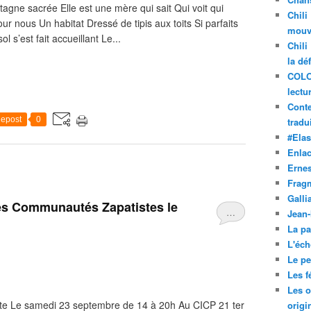
agne sacrée Elle est une mère qui sait Qui voit qui
Chili
ur nous Un habitat Dressé de tipis aux toits Si parfaits
mouve
 s’est fait accueillant Le...
Chili
la dé
COLO
lectu
Conte
epost
0
tradui
#Ela
Enla
Ernes
Frag
Galli
les Communautés Zapatistes le
…
Jean
La pa
L'éch
Le pet
Les f
Les o
iste Le samedi 23 septembre de 14 à 20h Au CICP 21 ter
origi