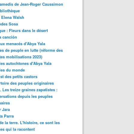
samedis de Jean-Roger Caussimon
bliothèque
 Elena Walsh
edes Sosa
ue : Fleurs dans le désert
a canción
aux menacés d'Abya Yala
es de peuple en lutte (réforme des
ites mobilisations 2023)
es autochtones d'Abya Yala
les du monde
ist des petits castors
toire des peuples originaires
 Les treize graines zapatistes :
rsations depuis les peuples
naires
r Jara
ta Parra
de la terre. L'histoire, ce sont les
es qui la racontent