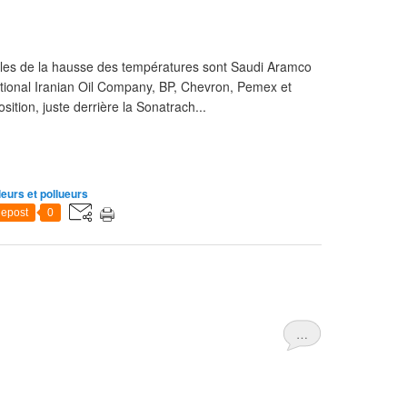
bles de la hausse des températures sont Saudi Aramco
tional Iranian Oil Company, BP, Chevron, Pemex et
sition, juste derrière la Sonatrach...
leurs et pollueurs
epost
0
…