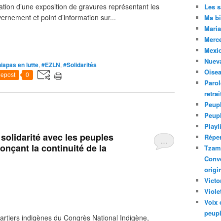
ation d’une exposition de gravures représentant les
Les 
nement et point d’information sur...
Ma bi
Maria
Merc
Mexiq
Nuev
iapas en lutte
,
#EZLN
,
#Solidarités
Oise
epost
0
Parol
retra
Peupl
Peup
Playl
olidarité avec les peuples
Réper
…
onçant la continuité de la
Tzam.
Conve
origi
Victo
Viole
Voix 
peupl
uartiers indigènes du Congrès National Indigène,