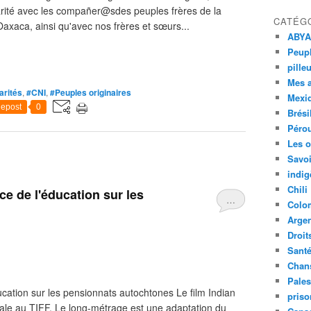
darité avec les compañer@sdes peuples frères de la
CATÉG
axaca, ainsi qu'avec nos frères et sœurs...
ABYA
Peupl
pille
Mes 
arités
,
#CNI
,
#Peuples originaires
Mexi
epost
0
Brési
Péro
Les o
Savoi
indig
Chili
ce de l'éducation sur les
…
Colo
Argen
Droit
Sant
Chan
Pales
ucation sur les pensionnats autochtones Le film Indian
priso
ale au TIFF. Le long-métrage est une adaptation du