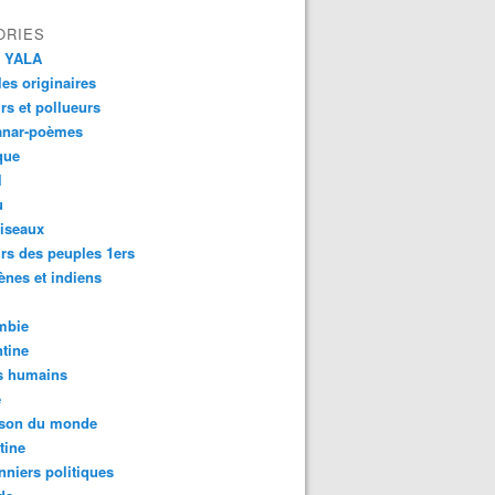
ORIES
 YALA
es originaires
urs et pollueurs
anar-poèmes
que
l
u
iseaux
rs des peuples 1ers
ènes et indiens
mbie
tine
s humains
é
son du monde
tine
nniers politiques