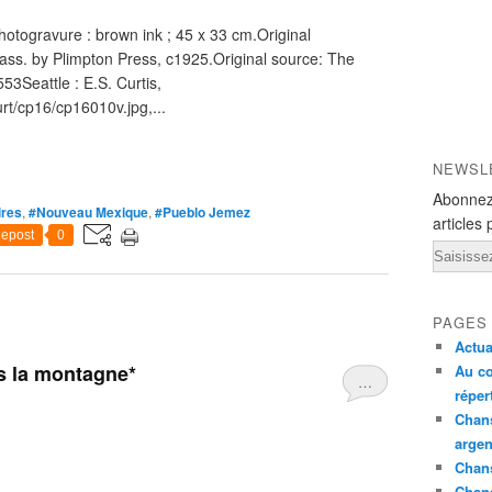
hotogravure : brown ink ; 45 x 33 cm.Original
ss. by Plimpton Press, c1925.Original source: The
553Seattle : E.S. Curtis,
rt/cp16/cp16010v.jpg,...
NEWSL
Abonnez
ires
,
#Nouveau Mexique
,
#Pueblo Jemez
articles 
epost
0
Email
PAGES
Actua
s la montagne*
Au co
…
réper
Chans
argen
Chans
Chan