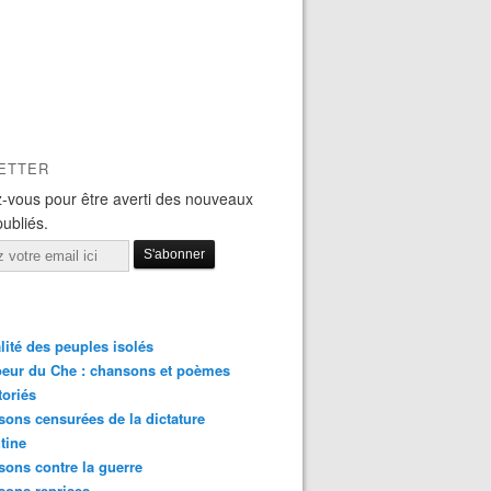
ETTER
-vous pour être averti des nouveaux
publiés.
lité des peuples isolés
eur du Che : chansons et poèmes
toriés
ons censurées de la dictature
tine
ons contre la guerre
sons reprises