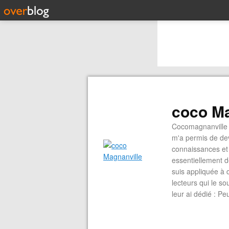
coco Ma
Cocomagnanville 
m'a permis de dev
connaissances et 
essentiellement d
suis appliquée à 
lecteurs qui le s
leur ai dédié : P