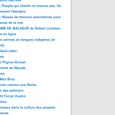
 : Peuple qui chante ne mourra pas, Un
ment libérateur
 : Réseau de femmes autochtones pour
fense de la mer
MB DE MALHEUR de Robert Lechêne,
re en ligne
s animés en langues indigènes (et
ts)
sQueLutam!
ces
t Pignon-Ernest
ments de Neruda
ano
-Max Brua
role comme une flèche
o des palmiers
it Ferrat illustré
élins
iseaux dans la culture des peuples
naires