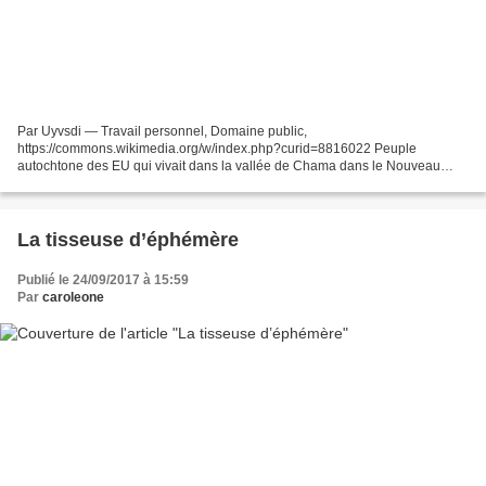
Par Uyvsdi — Travail personnel, Domaine public,
https://commons.wikimedia.org/w/index.php?curid=8816022 Peuple
autochtone des EU qui vivait dans la vallée de Chama dans le Nouveau
Mexique actuel et dans l'ouest de l'Oklahoma actuel, qui est un groupe...
La tisseuse d’éphémère
Publié le 24/09/2017 à 15:59
Par
caroleone