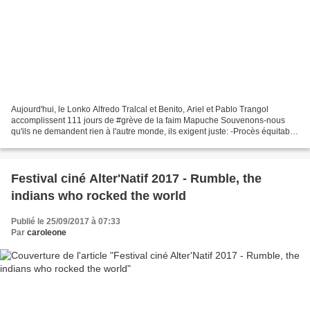
Aujourd'hui, le Lonko Alfredo Tralcal et Benito, Ariel et Pablo Trangol
accomplissent 111 jours de #grève de la faim Mapuche Souvenons-nous
qu'ils ne demandent rien à l'autre monde, ils exigent juste: -Procès équitable
dans un délai raisonnable -Non à...
Festival ciné Alter'Natif 2017 - Rumble, the
indians who rocked the world
Publié le 25/09/2017 à 07:33
Par
caroleone