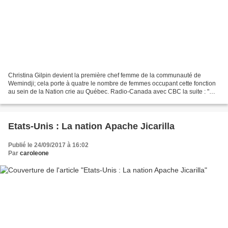
Christina Gilpin devient la première chef femme de la communauté de
Wemindji; cela porte à quatre le nombre de femmes occupant cette fonction
au sein de la Nation crie au Québec. Radio-Canada avec CBC la suite : "
C'est un honneur d'avoir la confiance...
Etats-Unis : La nation Apache Jicarilla
Publié le 24/09/2017 à 16:02
Par
caroleone