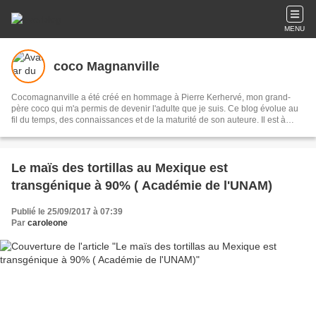
MENU
coco Magnanville
Cocomagnanville a été créé en hommage à Pierre Kerhervé, mon grand-
père coco qui m'a permis de devenir l'adulte que je suis. Ce blog évolue au
fil du temps, des connaissances et de la maturité de son auteure. Il est à
présent presque essentiellement dédié aux peuples originaires de l’Abya
Yala (les Amériques) et je me suis appliquée à documenter chaque peuple
et culture qui la composent. A présent, les lecteurs qui le souhaitent pourront
retrouver cette base de donnée sur un site que je leur ai dédié : Peuples
Le maïs des tortillas au Mexique est
autochtones d'Abya Yala.
transgénique à 90% ( Académie de l'UNAM)
Publié le 25/09/2017 à 07:39
Par
caroleone