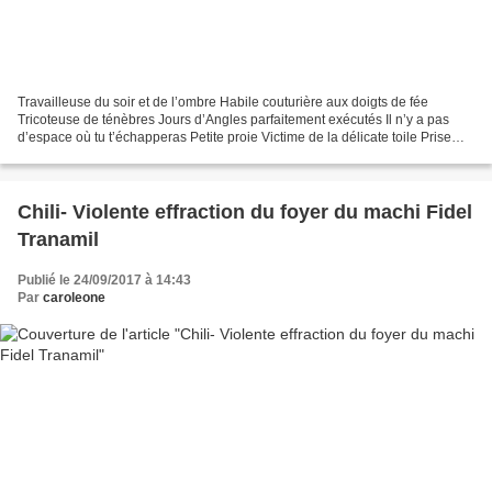
Travailleuse du soir et de l’ombre Habile couturière aux doigts de fée
Tricoteuse de ténèbres Jours d’Angles parfaitement exécutés Il n’y a pas
d’espace où tu t’échapperas Petite proie Victime de la délicate toile Prise
dans le filet de la brodeuse éphémère...
Chili- Violente effraction du foyer du machi Fidel
Tranamil
Publié le 24/09/2017 à 14:43
Par
caroleone